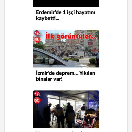
Erdemir'de 1 işçi hayatını
kaybetti...
İzmir’de deprem… Yıkılan
binalar var!