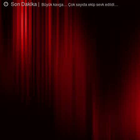
Son Dakika |
Ağaçtan düştü…