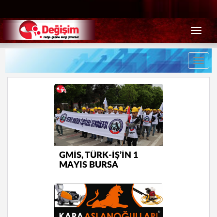
Menü
Toggl
naviga
GMİS, TÜRK-İŞ’İN 1
MAYIS BURSA
MİTİNGİNE KATILDI