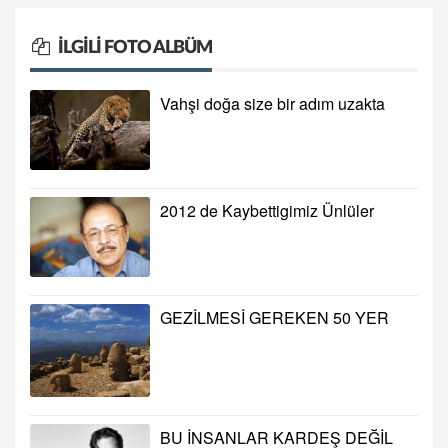
İLGILI FOTO ALBÜM
Vahşi doğa size bir adım uzakta
2012 de Kaybettigimiz Ünlüler
GEZİLMESİ GEREKEN 50 YER
BU İNSANLAR KARDEŞ DEĞİL