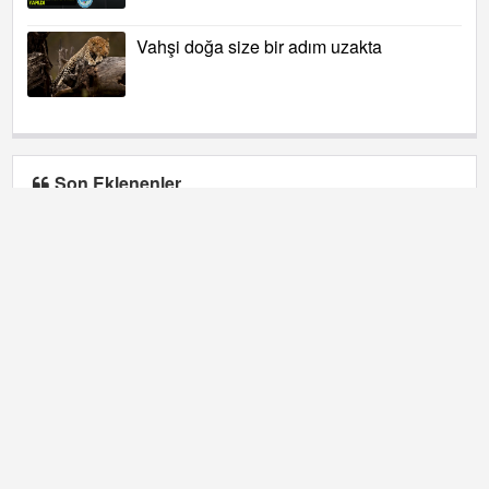
Vahşi doğa size bir adım uzakta
Son Eklenenler
Şoförler Odasında yoğun plaka mesaisi
Balık tezgâhlarında Ramazan mesaisi;
hamsi 100 liradan satılıyor
Rektör Özölçer uluslararası öğrencilerle
iftar sofrasında buluştu
OYAK Yönetimi, şehit aileleriyle iftar
sofrasında bir araya geldi