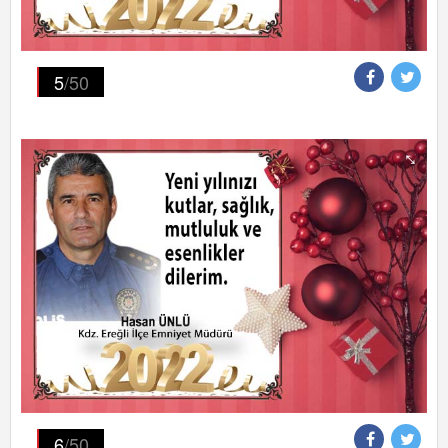
5
/50
6
/50