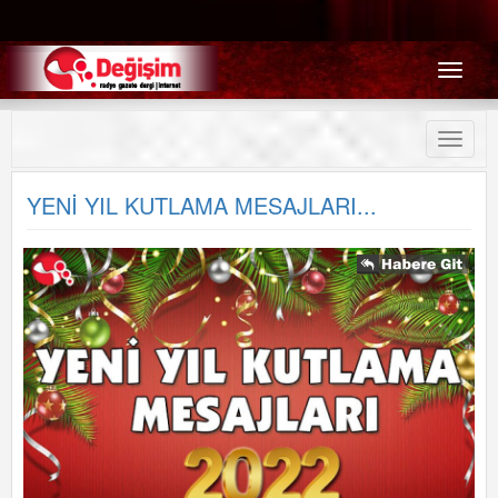
Menü
Toggle
naviga
YENİ YIL KUTLAMA MESAJLARI...