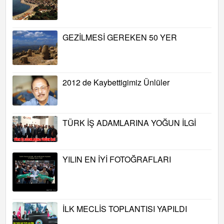
GEZİLMESİ GEREKEN 50 YER
2012 de Kaybettigimiz Ünlüler
TÜRK İŞ ADAMLARINA YOĞUN İLGİ
YILIN EN İYİ FOTOĞRAFLARI
İLK MECLİS TOPLANTISI YAPILDI