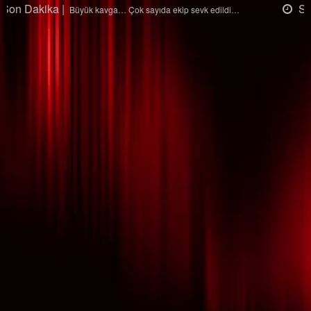
Son Dakika |
Ağaçtan düştü…