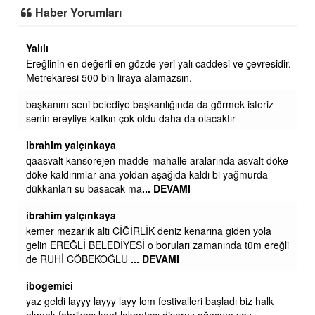
Haber Yorumları
Yalılı
Ereğlinin en değerli en gözde yeri yalı caddesi ve çevresidir.
 iç
Metrekaresi 500 bin liraya alamazsın.
başkanım seni belediye başkanlığında da görmek isteriz
senin ereyliye katkın çok oldu daha da olacaktır
ibrahim yalçınkaya
qaasvalt kansorejen madde mahalle aralarında asvalt döke
döke kaldırımlar ana yoldan aşağıda kaldı bi yağmurda
dükkanları su basacak ma
... DEVAMI
ibrahim yalçınkaya
kemer mezarlık altı CİĞİRLİK deniz kenarına giden yola
gelin EREĞLİ BELEDİYESİ o boruları zamanında tüm ereğli
de RUHİ CÖBEKOĞLU
... DEVAMI
AMI
ibogemici
yaz geldi layyy layyy layy lom festivalleri başladı biz halk
ekmek fabrikası kent lokantası diyoruz ağacum yaz