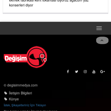
konserleri diyor
Toggle
navigat
© degisimmedya.com
İletişim Bilgileri
Künye
İstek, Şikayetleriniz İçin Tıklayın