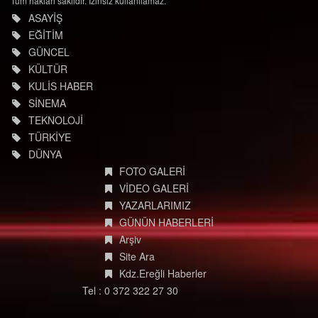
Tüm hakları saklıdır. İzinsiz kullanılamaz.
ASAYİŞ
EĞİTİM
GÜNCEL
KÜLTÜR
KULİS HABER
SİNEMA
TEKNOLOJİ
TÜRKİYE
DÜNYA
FOTO GALERİ
VİDEO GALERİ
YAZARLARIMIZ
GÜNÜN HABERLERİ
Arşiv
Site Ara
Kdz.Ereğli Haberler
Tel : 0 372 322 27 30