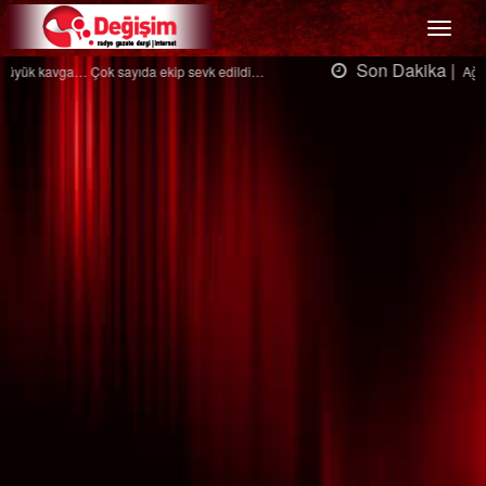
Menü
Son Dakika |
Ağaçtan düştü…