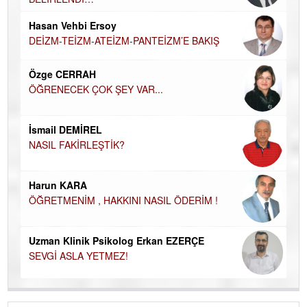
Hü
Hasan Vehbi Ersoy
H
DEİZM-TEİZM-ATEİZM-PANTEİZM’E BAKIŞ
El
EC
Özge CERRAH
ÖĞRENECEK ÇOK ŞEY VAR...
Du
İN
NA
İsmail DEMİREL
NASIL FAKİRLEŞTİK?
Ku
Ço
Harun KARA
ÖĞRETMENİM , HAKKINI NASIL ÖDERİM !
Uzman Klinik Psikolog Erkan EZERÇE
SEVGİ ASLA YETMEZ!