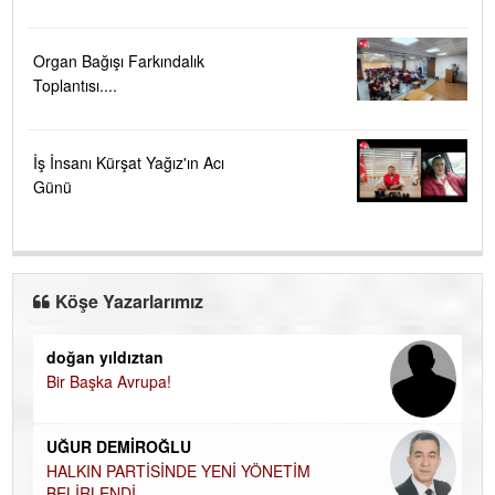
Organ Bağışı Farkındalık
Toplantısı....
İş İnsanı Kürşat Yağız'ın Acı
Günü
Köşe Yazarlarımız
doğan yıldıztan
Di
Bir Başka Avrupa!
KA
Ha
UĞUR DEMİROĞLU
DÜ
AH
HALKIN PARTİSİNDE YENİ YÖNETİM
BELİRLENDİ…