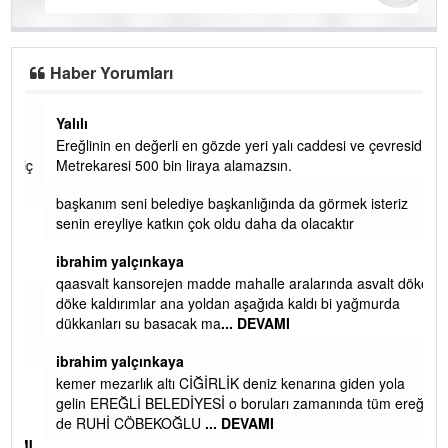
Haber Yorumları
Yalılı
Ereğlinin en değerli en gözde yeri yalı caddesi ve çevresidir.
 iç
Metrekaresi 500 bin liraya alamazsın.
başkanım seni belediye başkanlığında da görmek isteriz
senin ereyliye katkın çok oldu daha da olacaktır
ibrahim yalçınkaya
qaasvalt kansorejen madde mahalle aralarında asvalt döke
döke kaldırımlar ana yoldan aşağıda kaldı bi yağmurda
dükkanları su basacak ma
... DEVAMI
ibrahim yalçınkaya
kemer mezarlık altı CİĞİRLİK deniz kenarına giden yola
gelin EREĞLİ BELEDİYESİ o boruları zamanında tüm ereğli
de RUHİ CÖBEKOĞLU
... DEVAMI
AMI