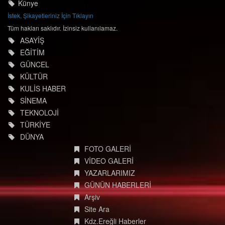
Künye
İstek, Şikayetleriniz İçin Tıklayın
Tüm hakları saklıdır. İzinsiz kullanılamaz.
ASAYİŞ
EĞİTİM
GÜNCEL
KÜLTÜR
KULİS HABER
SİNEMA
TEKNOLOJİ
TÜRKİYE
DÜNYA
FOTO GALERİ
VİDEO GALERİ
YAZARLARIMIZ
GÜNÜN HABERLERİ
Arşiv
Site Ara
Kdz.Ereğli Haberler