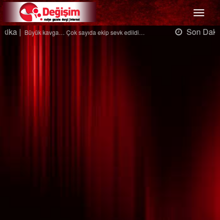
Menü
Son Dakika |
Ağaçtan düştü…