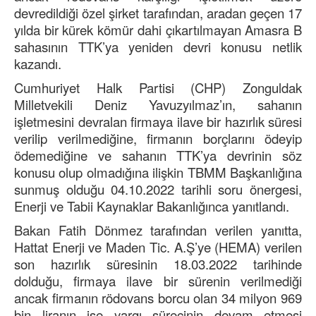
devredildiği özel şirket tarafından, aradan geçen 17
yılda bir kürek kömür dahi çıkartılmayan Amasra B
sahasının TTK’ya yeniden devri konusu netlik
kazandı.
Cumhuriyet Halk Partisi (CHP) Zonguldak
Milletvekili Deniz Yavuzyılmaz’ın, sahanın
işletmesini devralan firmaya ilave bir hazırlık süresi
verilip verilmediğine, firmanın borçlarını ödeyip
ödemediğine ve sahanın TTK’ya devrinin söz
konusu olup olmadığına ilişkin TBMM Başkanlığına
sunmuş olduğu 04.10.2022 tarihli soru önergesi,
Enerji ve Tabii Kaynaklar Bakanlığınca yanıtlandı.
Bakan Fatih Dönmez tarafından verilen yanıtta,
Hattat Enerji ve Maden Tic. A.Ş’ye (HEMA) verilen
son hazırlık süresinin 18.03.2022 tarihinde
dolduğu, firmaya ilave bir sürenin verilmediği
ancak firmanın rödovans borcu olan 34 milyon 969
bin liranın ise yargı sürecinin devam etmesi