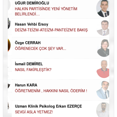
UĞUR DEMİROĞLU
DÜ
AH
HALKIN PARTİSİNDE YENİ YÖNETİM
BELİRLENDİ…
Hü
Hasan Vehbi Ersoy
H
DEİZM-TEİZM-ATEİZM-PANTEİZM’E BAKIŞ
El
EC
Özge CERRAH
ÖĞRENECEK ÇOK ŞEY VAR...
Du
İN
NA
İsmail DEMİREL
NASIL FAKİRLEŞTİK?
Ku
Ço
Harun KARA
ÖĞRETMENİM , HAKKINI NASIL ÖDERİM !
Uzman Klinik Psikolog Erkan EZERÇE
SEVGİ ASLA YETMEZ!