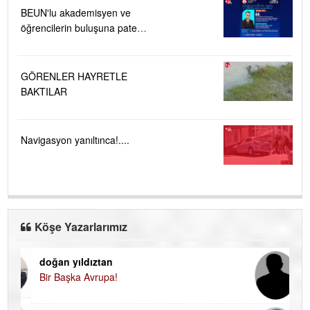
BEUN'lu akademisyen ve
öğrencilerin buluşuna patent
verildi
GÖRENLER HAYRETLE
BAKTILAR
Navigasyon yanıltınca!....
Köşe Yazarlarımız
doğan yıldıztan
Di
Bir Başka Avrupa!
KA
Ha