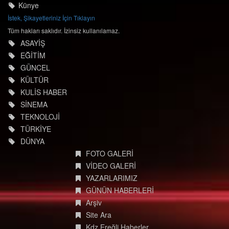
Künye
İstek, Şikayetleriniz İçin Tıklayın
Tüm hakları saklıdır. İzinsiz kullanılamaz.
ASAYİŞ
EĞİTİM
GÜNCEL
KÜLTÜR
KULİS HABER
SİNEMA
TEKNOLOJİ
TÜRKİYE
DÜNYA
FOTO GALERİ
VİDEO GALERİ
YAZARLARIMIZ
GÜNÜN HABERLERİ
Arşiv
Site Ara
Kdz.Ereğli Haberler