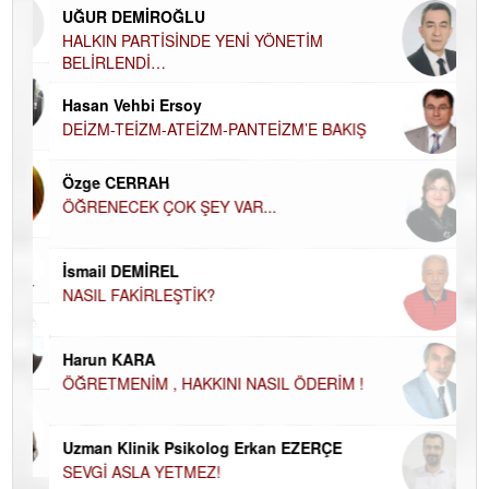
UĞUR DEMİROĞLU
DÜ
AH
HALKIN PARTİSİNDE YENİ YÖNETİM
BELİRLENDİ…
Hü
Hasan Vehbi Ersoy
H
DEİZM-TEİZM-ATEİZM-PANTEİZM’E BAKIŞ
El
EC
Özge CERRAH
ÖĞRENECEK ÇOK ŞEY VAR...
Du
İN
NA
İsmail DEMİREL
NASIL FAKİRLEŞTİK?
Ku
Ço
Harun KARA
ÖĞRETMENİM , HAKKINI NASIL ÖDERİM !
Uzman Klinik Psikolog Erkan EZERÇE
SEVGİ ASLA YETMEZ!