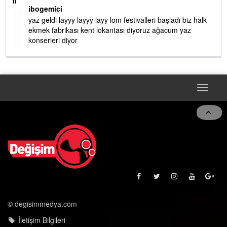
AMI
ibogemici
yaz geldi layyy layyy layy lom festivalleri başladı biz halk
ekmek fabrikası kent lokantası diyoruz ağacum yaz
konserleri diyor
Toggle
navigat
© degisimmedya.com
İletişim Bilgileri