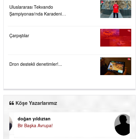
Uluslararası Tekvando
Şampiyonası'nda Karadeniz
Ereğli'ye büyük gurur
Çarpıştılar
Dron destekli denetimler!...
Köşe Yazarlarımız
doğan yıldıztan
Di
Bir Başka Avrupa!
KA
Ha