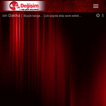
Menü
Son Dakika |
Ağaçtan düştü…