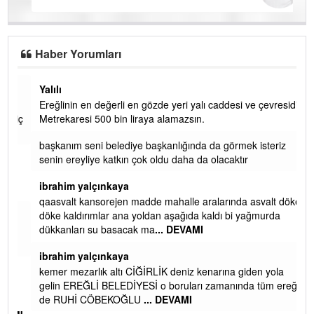
Haber Yorumları
Yalılı
Ereğlinin en değerli en gözde yeri yalı caddesi ve çevresidir.
 iç
Metrekaresi 500 bin liraya alamazsın.
başkanım seni belediye başkanlığında da görmek isteriz
senin ereyliye katkın çok oldu daha da olacaktır
ibrahim yalçınkaya
qaasvalt kansorejen madde mahalle aralarında asvalt döke
döke kaldırımlar ana yoldan aşağıda kaldı bi yağmurda
dükkanları su basacak ma
... DEVAMI
ibrahim yalçınkaya
kemer mezarlık altı CİĞİRLİK deniz kenarına giden yola
gelin EREĞLİ BELEDİYESİ o boruları zamanında tüm ereğli
de RUHİ CÖBEKOĞLU
... DEVAMI