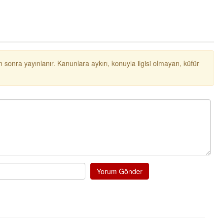
ibrahim yalçınkaya
POSBIYIK nerelerde ya kaç aydır vekaletle
belediye yönetilirmi hayretdebişey
Kadir inanc
 sonra yayınlanır. Kanunlara aykırı, konuyla ilgisi olmayan, küfür
Ekmek yediğiniz yere veda edersiniz gurur
tablosu yaparsınız değişik bu kişilikler ya
Muhammed
Valla tren kactj gitti.Uysali devirmwk icin
elinizden ne geliyosa Chp ile kendi partiniz
aleyhine calistiniz.Becerdinizde Adami alasa
ettiniz.Sonuc
... DEVAMI
Ali
1950 türkiye
Yorum Gönder
ihracati,tütün,kuruüzüm,findik,pamuk krom
mdeni,kafa basi senede 14 dolar