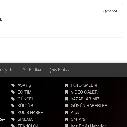
2 yıl önce
ak
nım Şartları
Veri Politikası
Çerez Politikası
ASAYİŞ
FOTO GALERİ
EĞİTİM
VİDEO GALERİ
GÜNCEL
YAZARLARIMIZ
KÜLTÜR
GÜNÜN HABERLERİ
KULİS HABER
Arşiv
SİNEMA
Site Ara
TEKNOLOJİ
Kdz.Ereğli Haberler