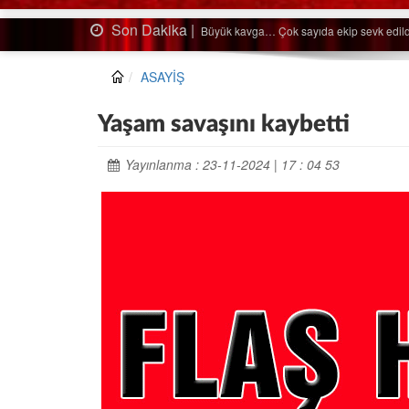
Son Dakika |
Ağaçtan düştü…
ASAYİŞ
Yaşam savaşını kaybetti
Yayınlanma : 23-11-2024 | 17 : 04 53