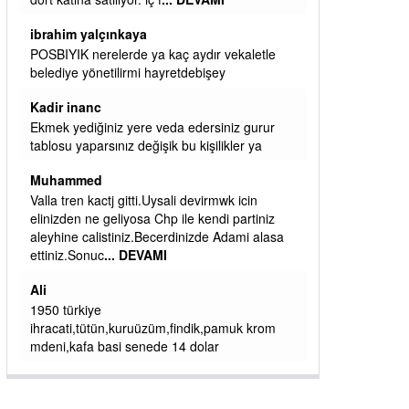
başkanım seni belediye başkanlığında da
görmek isteriz senin ereyliye katkın çok oldu
daha da olacaktır
ibrahim yalçınkaya
qaasvalt kansorejen madde mahalle aralarında
asvalt döke döke kaldırımlar ana yoldan
aşağıda kaldı bi yağmurda dükkanları su
basacak ma
... DEVAMI
ibrahim yalçınkaya
kemer mezarlık altı CİĞİRLİK deniz kenarına
giden yola gelin EREĞLİ BELEDİYESİ o
boruları zamanında tüm ereğli de RUHİ
CÖBEKOĞLU
... DEVAMI
ibogemici
yaz geldi layyy layyy layy lom festivalleri
başladı biz halk ekmek fabrikası kent lokantası
diyoruz ağacum yaz konserleri diyor