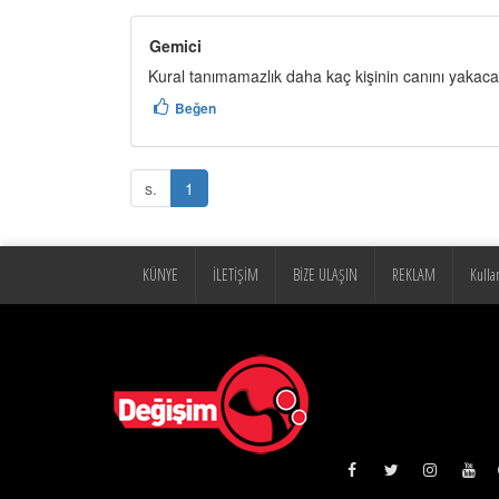
Gemici
Kural tanımamazlık daha kaç kişinin canını yakac
Beğen
s.
1
KÜNYE
İLETİŞİM
BİZE ULAŞIN
REKLAM
Kulla