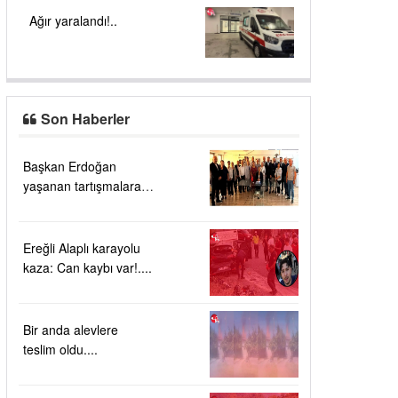
Ağır yaralandı!..
Son Haberler
Başkan Erdoğan
yaşanan tartışmalara
açıklık getirdi.....
Ereğli Alaplı karayolu
kaza: Can kaybı var!....
Bir anda alevlere
teslim oldu....