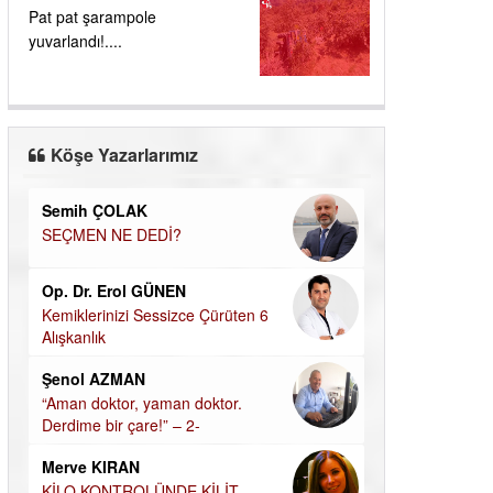
Pat pat şarampole
yuvarlandı!....
Köşe Yazarlarımız
doğan yıldıztan
Dilek Şen Kara
Bir Başka Avrupa!
KAYIP-YAS SÜR
UĞUR DEMİROĞLU
Hamdi Güner
HALKIN PARTİSİNDE YENİ YÖNETİM
DÜNYASI İÇİN
BELİRLENDİ…
MÜSLÜMAN AHİ
Hasan Vehbi Ersoy
Hüseyin Aksak
DEİZM-TEİZM-ATEİZM-PANTEİZM’E BAKIŞ
HAVADAN SUD
Özge CERRAH
Elif Yapıcı
ÖĞRENECEK ÇOK ŞEY VAR...
ECHO İLE NARC
HİKÂYESİ