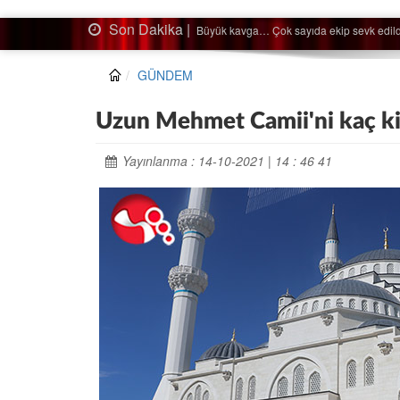
Son Dakika |
Ağaçtan düştü…
GÜNDEM
Uzun Mehmet Camii'ni kaç kişi
Yayınlanma : 14-10-2021 | 14 : 46 41