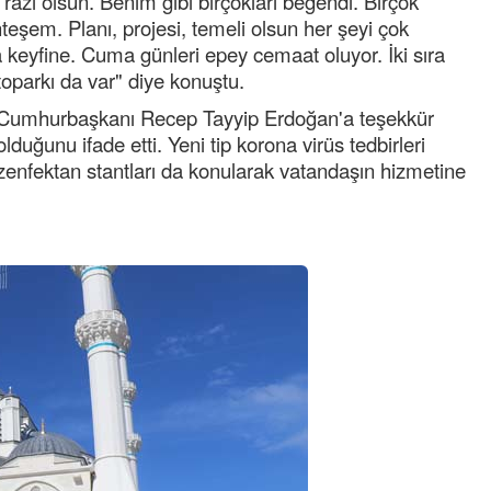
razı olsun. Benim gibi birçokları beğendi. Birçok
teşem. Planı, projesi, temeli olsun her şeyi çok
yfine. Cuma günleri epey cemaat oluyor. İki sıra
toparkı da var" diye konuştu.
Cumhurbaşkanı Recep Tayyip Erdoğan'a teşekkür
duğunu ifade etti. Yeni tip korona virüs tedbirleri
zenfektan stantları da konularak vatandaşın hizmetine
Semih ÇOLAK
SEÇMEN NE DEDİ?
Op. Dr. Erol GÜNEN
Kemiklerinizi Sessizce Çürüten 6
Alışkanlık
Şenol AZMAN
“Aman doktor, yaman doktor.
Derdime bir çare!” – 2-
Merve KIRAN
KİLO KONTROLÜNDE KİLİT