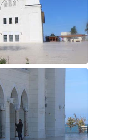
NOKTA: ARA ÖĞÜNLER
Konuk Yazar
Temiz enerji ve gelecek
mücadelesi
Uğuralp CİVELEK
“Bu bir suç duyurusudur”
Özkan Doğan
YEREL RADYO VE REKLAM
Mustafa Ozturk
İç fındığın fiyatı bu gün 1600 TL Kabuklu fınd
bu fiyatın dörtte biri yani 400 TL olmalı. iç fın
dört katına satılıyor. iç f
... DEVAMI