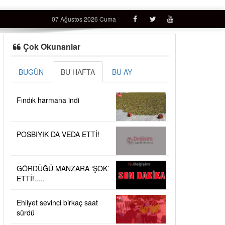
07 Ağustos 2026 Cuma
Çok Okunanlar
BUGÜN
BU HAFTA
BU AY
Fındık harmana indi
POSBIYIK DA VEDA ETTİ!
GÖRDÜĞÜ MANZARA ‘ŞOK’
ETTİ!.....
Ehliyet sevinci birkaç saat
sürdü