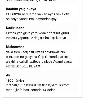
başkanım seni belediye başkanlığında da
görmek isteriz senin ereyliye katkın çok oldu
daha da olacaktır
ibrahim yalçınkaya
qaasvalt kansorejen madde mahalle aralarında
asvalt döke döke kaldırımlar ana yoldan
aşağıda kaldı bi yağmurda dükkanları su
basacak ma
... DEVAMI
ibrahim yalçınkaya
kemer mezarlık altı CİĞİRLİK deniz kenarına
giden yola gelin EREĞLİ BELEDİYESİ o
boruları zamanında tüm ereğli de RUHİ
CÖBEKOĞLU
... DEVAMI
ibogemici
yaz geldi layyy layyy layy lom festivalleri
başladı biz halk ekmek fabrikası kent lokantası
diyoruz ağacum yaz konserleri diyor