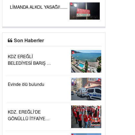
LİMANDA ALKOL YASAĞI!......
Son Haberler
KDZ EREĞLİ
BELEDİYESİ BARIŞ VE
SEVGİ PLAJLARINDA
DENİZ SUYU
KALİTESİ
Evinde ölü bulundu
"MÜKEMMEL"
KDZ. EREĞLİ'DE
GÖNÜLLÜ İTFAİYECİ
AİLESİ BÜYÜYOR...