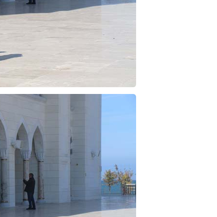
ibrahim yalçınkaya
POSBIYIK nerelerde ya kaç aydır vekaletle
belediye yönetilirmi hayretdebişey
Kadir inanc
Ekmek yediğiniz yere veda edersiniz gurur
tablosu yaparsınız değişik bu kişilikler ya
Muhammed
Valla tren kactj gitti.Uysali devirmwk icin
elinizden ne geliyosa Chp ile kendi partiniz
aleyhine calistiniz.Becerdinizde Adami alasa
ettiniz.Sonuc
... DEVAMI
Ali
1950 türkiye
ihracati,tütün,kuruüzüm,findik,pamuk krom
mdeni,kafa basi senede 14 dolar