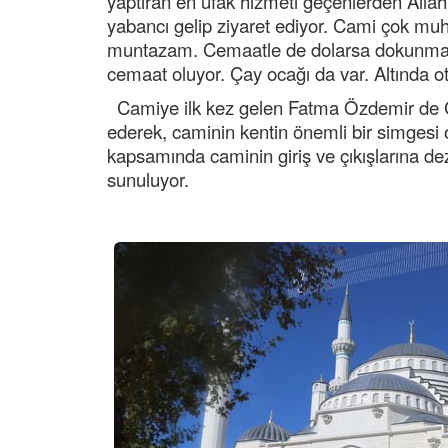
yaptıran en ufak hizmeti geçenlerden Allah 
yabancı gelip ziyaret ediyor. Cami çok muh
muntazam. Cemaatle de dolarsa dokunma ke
cemaat oluyor. Çay ocağı da var. Altında o
Camiye ilk kez gelen Fatma Özdemir de 
ederek, caminin kentin önemli bir simgesi ol
kapsamında caminin giriş ve çıkışlarına de
sunuluyor.