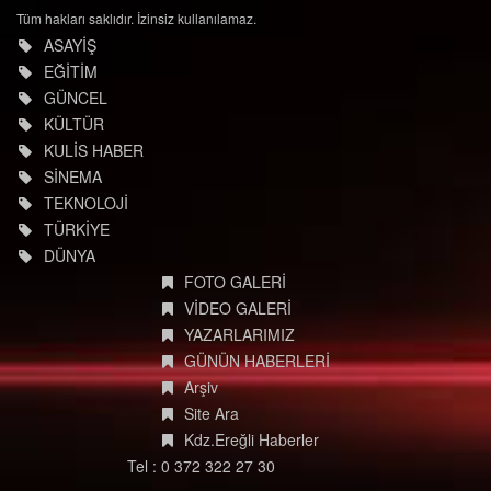
Tüm hakları saklıdır. İzinsiz kullanılamaz.
ASAYİŞ
EĞİTİM
GÜNCEL
KÜLTÜR
KULİS HABER
SİNEMA
TEKNOLOJİ
TÜRKİYE
DÜNYA
FOTO GALERİ
VİDEO GALERİ
YAZARLARIMIZ
GÜNÜN HABERLERİ
Arşiv
Site Ara
Kdz.Ereğli Haberler
Tel : 0 372 322 27 30