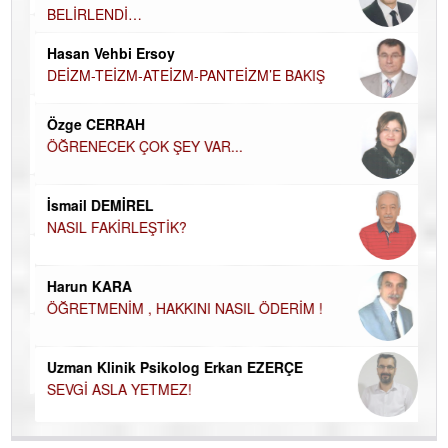
BELİRLENDİ…
Hü
Hasan Vehbi Ersoy
H
DEİZM-TEİZM-ATEİZM-PANTEİZM’E BAKIŞ
El
EC
Özge CERRAH
ÖĞRENECEK ÇOK ŞEY VAR...
Du
İN
NA
İsmail DEMİREL
NASIL FAKİRLEŞTİK?
Ku
Ço
Harun KARA
ÖĞRETMENİM , HAKKINI NASIL ÖDERİM !
Uzman Klinik Psikolog Erkan EZERÇE
SEVGİ ASLA YETMEZ!