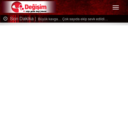
Menü
Son Dakika |
Ağaçtan düştü…