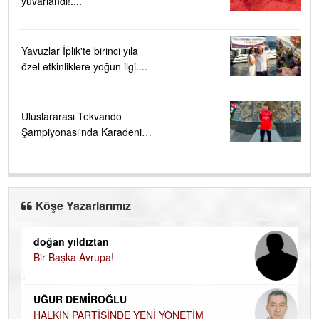
yuvarlandı!....
Yavuzlar İplik'te birinci yıla
özel etkinliklere yoğun ilgi....
Uluslararası Tekvando
Şampiyonası'nda Karadeniz
Ereğli'ye büyük gurur
Köşe Yazarlarımız
doğan yıldıztan
Di
Bir Başka Avrupa!
KA
Ha
UĞUR DEMİROĞLU
DÜ
AH
HALKIN PARTİSİNDE YENİ YÖNETİM