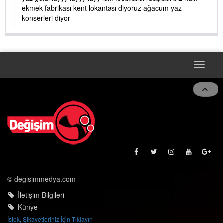
ekmek fabrikası kent lokantası diyoruz ağacum yaz
konserleri diyor
Toggle
navigat
© degisimmedya.com
İletişim Bilgileri
Künye
İstek, Şikayetleriniz İçin Tıklayın