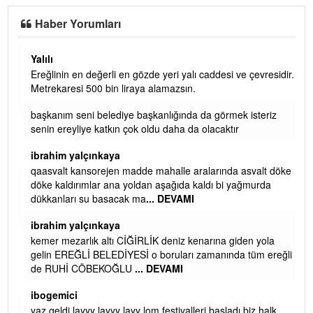
Haber Yorumları
Yalılı
Ereğlinin en değerli en gözde yeri yalı caddesi ve çevresidir.
 iç
Metrekaresi 500 bin liraya alamazsın.
başkanım seni belediye başkanlığında da görmek isteriz
senin ereyliye katkın çok oldu daha da olacaktır
ibrahim yalçınkaya
qaasvalt kansorejen madde mahalle aralarında asvalt döke
döke kaldırımlar ana yoldan aşağıda kaldı bi yağmurda
dükkanları su basacak ma
... DEVAMI
ibrahim yalçınkaya
kemer mezarlık altı CİĞİRLİK deniz kenarına giden yola
gelin EREĞLİ BELEDİYESİ o boruları zamanında tüm ereğli
de RUHİ CÖBEKOĞLU
... DEVAMI
AMI
ibogemici
yaz geldi layyy layyy layy lom festivalleri başladı biz halk