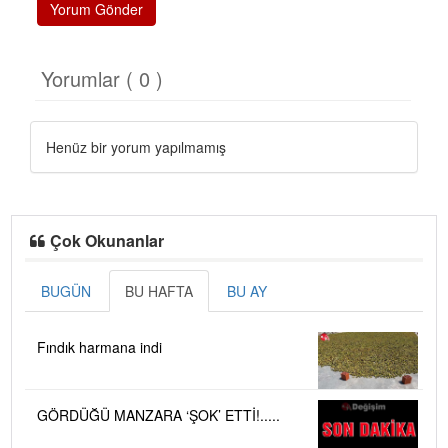
Yorum Gönder
Yorumlar ( 0 )
Henüz bir yorum yapılmamış
Çok Okunanlar
BUGÜN
BU HAFTA
BU AY
Fındık harmana indi
GÖRDÜĞÜ MANZARA ‘ŞOK’ ETTİ!.....