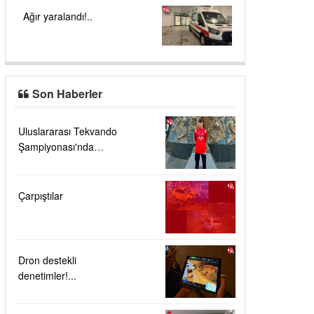
Ağır yaralandı!..
Son Haberler
Uluslararası Tekvando
Şampiyonası'nda
Karadeniz Ereğli'ye
büyük gurur
Çarpıştılar
Dron destekli
denetimler!...