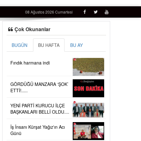
08 Ağustos 2026 Cumartesi
Çok Okunanlar
BUGÜN
BU HAFTA
BU AY
Fındık harmana indi
GÖRDÜĞÜ MANZARA ‘ŞOK’
ETTİ!.....
YENİ PARTİ KURUCU İLÇE
BAŞKANLARI BELLİ OLDU....
İş İnsanı Kürşat Yağız'ın Acı
Günü