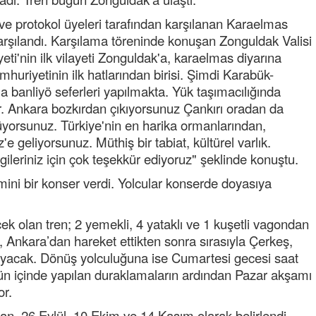
 protokol üyeleri tarafından karşılanan Karaelmas
karşılandı. Karşılama töreninde konuşan Zonguldak Valisi
i'nin ilk vilayeti Zonguldak'a, karaelmas diyarına
huriyetinin ilk hatlarından birisi. Şimdi Karabük-
a banliyö seferleri yapılmakta. Yük taşımacılığında
ır. Ankara bozkırdan çıkıyorsunuz Çankırı oradan da
üyorsunuz. Türkiye'nin en harika ormanlarından,
Semih ÇOLAK
 geliyorsunuz. Müthiş bir tabiat, kültürel varlık.
SEÇMEN NE DEDİ?
lgileriniz için çok teşekkür ediyoruz" şeklinde konuştu.
ni bir konser verdi. Yolcular konserde doyasıya
Op. Dr. Erol GÜNEN
Kemiklerinizi Sessizce Çürüten 6
Alışkanlık
ek olan tren; 2 yemekli, 4 yataklı ve 1 kuşetli vagondan
n, Ankara’dan hareket ettikten sonra sırasıyla Çerkeş,
Şenol AZMAN
klayacak. Dönüş yolculuğuna ise Cumartesi gecesi saat
“Aman doktor, yaman doktor.
ün içinde yapılan duraklamaların ardından Pazar akşamı
Derdime bir çare!” – 2-
or.
Merve KIRAN
an, 26 Eylül, 10 Ekim ve 14 Kasım olarak belirlendi.
KİLO KONTROLÜNDE KİLİT