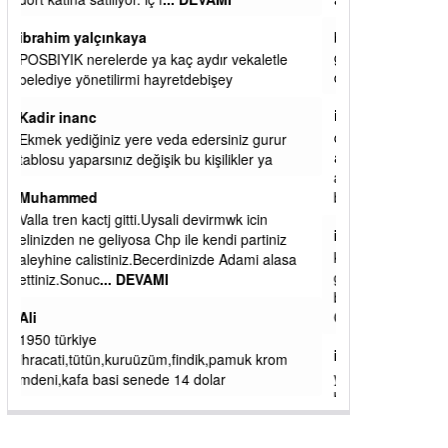
alamazsın.
başkanım seni belediye başkanlığında da
görmek isteriz senin ereyliye katkın çok oldu
daha da olacaktır
ibrahim yalçınkaya
qaasvalt kansorejen madde mahalle aralarında
asvalt döke döke kaldırımlar ana yoldan
aşağıda kaldı bi yağmurda dükkanları su
basacak ma
... DEVAMI
ibrahim yalçınkaya
kemer mezarlık altı CİĞİRLİK deniz kenarına
giden yola gelin EREĞLİ BELEDİYESİ o
boruları zamanında tüm ereğli de RUHİ
CÖBEKOĞLU
... DEVAMI
ibogemici
yaz geldi layyy layyy layy lom festivalleri
başladı biz halk ekmek fabrikası kent lokantası
diyoruz ağacum yaz konserleri diyor