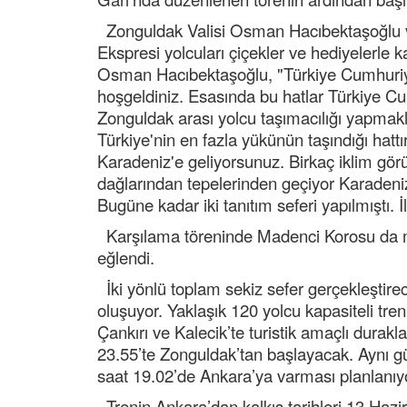
Zonguldak Valisi Osman Hacıbektaşoğlu ve
Ekspresi yolcuları çiçekler ve hediyelerle 
Osman Hacıbektaşoğlu, "Türkiye Cumhuriyet
hoşgeldiniz. Esasında bu hatlar Türkiye Cum
Zonguldak arası yolcu taşımacılığı yapmakl
Türkiye'nin en fazla yükünün taşındığı hatt
Karadeniz'e geliyorsunuz. Birkaç iklim gör
dağlarından tepelerinden geçiyor Karadeniz'e
Bugüne kadar iki tanıtım seferi yapılmıştı. İ
Karşılama töreninde Madenci Korosu da mi
eğlendi.
İki yönlü toplam sekiz sefer gerçekleştirec
oluşuyor. Yaklaşık 120 yolcu kapasiteli tre
Çankırı ve Kalecik’te turistik amaçlı dura
23.55’te Zonguldak’tan başlayacak. Aynı g
saat 19.02’de Ankara’ya varması planlanıy
Trenin Ankara’dan kalkış tarihleri 13 Hazir