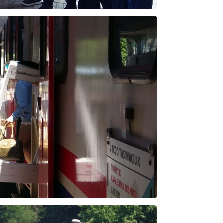
dört katına satılıyor. iç f
... DEVAMI
ibrahim yalçınkaya
POSBIYIK nerelerde ya kaç aydır vekaletle
belediye yönetilirmi hayretdebişey
Kadir inanc
Ekmek yediğiniz yere veda edersiniz gurur
tablosu yaparsınız değişik bu kişilikler ya
Muhammed
Valla tren kactj gitti.Uysali devirmwk icin
elinizden ne geliyosa Chp ile kendi partiniz
aleyhine calistiniz.Becerdinizde Adami alasa
ettiniz.Sonuc
... DEVAMI
Ali
1950 türkiye
ihracati,tütün,kuruüzüm,findik,pamuk krom
mdeni,kafa basi senede 14 dolar