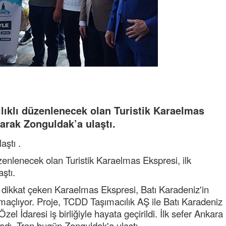
lıklı düzenlenecek olan Turistik Karaelmas
arak Zonguldak’a ulaştı.
aştı .
zenlenecek olan Turistik Karaelmas Ekspresi, ilk
aştı.
a dikkat çeken Karaelmas Ekspresi, Batı Karadeniz'in
 amaçlıyor. Proje, TCDD Taşımacılık AŞ ile Batı Karadeniz
l İdaresi iş birliğiyle hayata geçirildi. İlk sefer Ankara
adı. Tren bugün Zonguldak'a ulaştı.