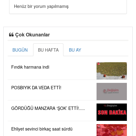
Henüz bir yorum yapılmamış
Çok Okunanlar
BUGÜN
BU HAFTA
BU AY
Fındık harmana indi
POSBIYIK DA VEDA ETTİ!
GÖRDÜĞÜ MANZARA ‘ŞOK’ ETTİ!.....
Ehliyet sevinci birkaç saat sürdü