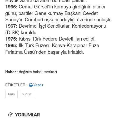
Büyük Sahra'da atom bombası patlattı.
1966:
Cemal Gürsel'in komaya girdiğinin altıncı
günü, partiler Genelkurmay Başkanı Cevdet
Sunay'ın Cumhurbaşkanı adaylığı üzerinde anlaştı.
1967:
Devrimci İşçi Sendikaları Konfederasyonu
(DİSK) kuruldu.
1975:
Kıbrıs Türk Federe Devleti ilan edildi.
1995:
İlk Türk Füzesi, Konya-Karapınar Füze
Fırlatma Üssü'nden başarıyla fırlatıldı.
Haber
: değişim haber merkezi
ETİKETLER :
Yazdır
tarih
bugün
YORUMLAR