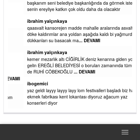
başkanım seni belediye başkanlığında da görmek isteriz
senin ereyliye katkın çok oldu daha da olacaktır
ibrahim yalçınkaya
qaasvalt kansorejen madde mahalle aralarında asvalt döke
döke kaldırımlar ana yoldan aşağıda kaldı bi yağmurda
dükkanları su basacak ma
... DEVAMI
ibrahim yalçınkaya
kemer mezarlık altı CİĞİRLİK deniz kenarına giden yola
gelin EREĞLİ BELEDİYESİ o boruları zamanında tüm ereğli
de RUHİ CÖBEKOĞLU
... DEVAMI
AMI
ibogemici
yaz geldi layyy layyy layy lom festivalleri başladı biz halk
ekmek fabrikası kent lokantası diyoruz ağacum yaz
konserleri diyor
Toggle
naviga