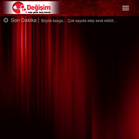
Menü
Son Dakika |
sevk edildi…
Ağaçtan düştü…