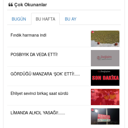
Çok Okunanlar
BUGÜN
BU HAFTA
BU AY
Fındık harmana indi
POSBIYIK DA VEDA ETTİ!
GÖRDÜĞÜ MANZARA ‘ŞOK’ ETTİ!.....
Ehliyet sevinci birkaç saat sürdü
LİMANDA ALKOL YASAĞI!......