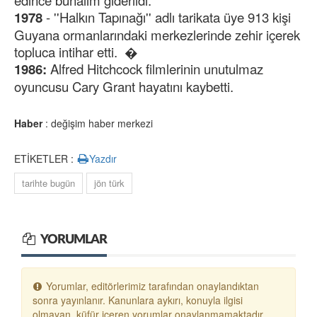
edince bunalım giderildi.
1978
- ''Halkın Tapınağı'' adlı tarikata üye 913 kişi
Guyana ormanlarındaki merkezlerinde zehir içerek
topluca intihar etti. �
1986:
Alfred Hitchcock filmlerinin unutulmaz
oyuncusu Cary Grant hayatını kaybetti.
Haber
: değişim haber merkezi
ETİKETLER :
Yazdır
tarihte bugün
jön türk
YORUMLAR
Yorumlar, editörlerimiz tarafından onaylandıktan
sonra yayınlanır. Kanunlara aykırı, konuyla ilgisi
olmayan, küfür içeren yorumlar onaylanmamaktadır.