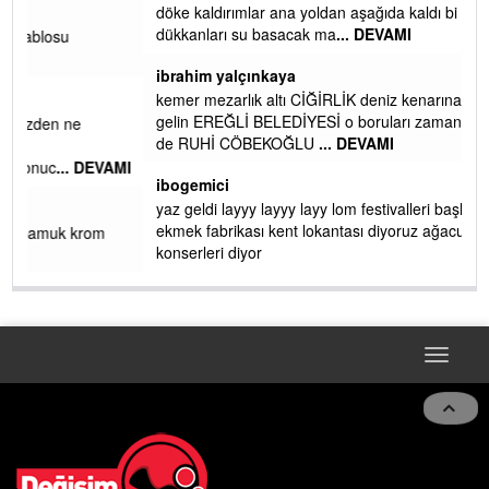
döke kaldırımlar ana yoldan aşağıda kaldı bi yağmurda
dükkanları su basacak ma
... DEVAMI
ibrahim yalçınkaya
kemer mezarlık altı CİĞİRLİK deniz kenarına giden yola
gelin EREĞLİ BELEDİYESİ o boruları zamanında tüm ereğli
de RUHİ CÖBEKOĞLU
... DEVAMI
AMI
ibogemici
yaz geldi layyy layyy layy lom festivalleri başladı biz halk
ekmek fabrikası kent lokantası diyoruz ağacum yaz
konserleri diyor
Toggle
naviga