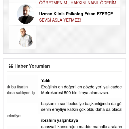
Ku
Harun KARA
Ço
ÖĞRETMENİM , HAKKINI NASIL ÖDERİM !
Uzman Klinik Psikolog Erkan EZERÇE
SEVGİ ASLA YETMEZ!
Haber Yorumları
Yalılı
Ereğlinin en değerli en gözde yeri yalı caddesi ve çevresidir.
 iç
Metrekaresi 500 bin liraya alamazsın.
başkanım seni belediye başkanlığında da görmek isteriz
senin ereyliye katkın çok oldu daha da olacaktır
ibrahim yalçınkaya
qaasvalt kansorejen madde mahalle aralarında asvalt döke