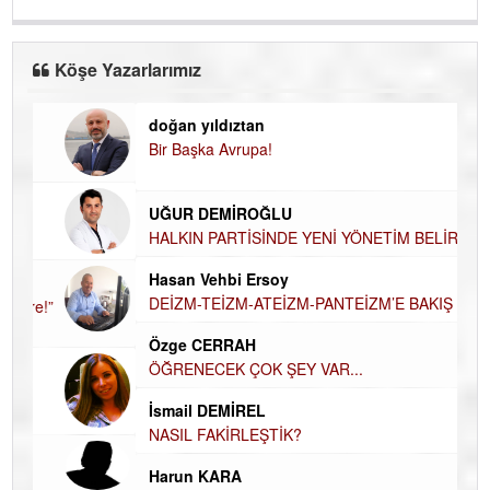
Köşe Yazarlarımız
doğan yıldıztan
Di
Bir Başka Avrupa!
KA
Ha
UĞUR DEMİROĞLU
DÜ
AH
HALKIN PARTİSİNDE YENİ YÖNETİM
BELİRLENDİ…
Hü
Hasan Vehbi Ersoy
H
DEİZM-TEİZM-ATEİZM-PANTEİZM’E BAKIŞ
El
EC
Özge CERRAH
ÖĞRENECEK ÇOK ŞEY VAR...
Du
İN
İsmail DEMİREL
NA
NASIL FAKİRLEŞTİK?