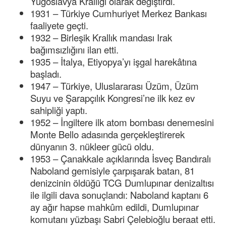
Yugoslavya Krallığı olarak değiştirdi.
1931 – Türkiye Cumhuriyet Merkez Bankası
faaliyete geçti.
1932 – Birleşik Krallık mandası Irak
bağımsızlığını ilan etti.
1935 – İtalya, Etiyopya’yı işgal harekâtına
başladı.
1947 – Türkiye, Uluslararası Üzüm, Üzüm
Suyu ve Şarapçılık Kongresi’ne ilk kez ev
sahipliği yaptı.
1952 – İngiltere ilk atom bombası denemesini
Monte Bello adasında gerçekleştirerek
dünyanın 3. nükleer gücü oldu.
1953 – Çanakkale açıklarında İsveç Bandıralı
Naboland gemisiyle çarpışarak batan, 81
denizcinin öldüğü TCG Dumlupınar denizaltısı
ile ilgili dava sonuçlandı: Naboland kaptanı 6
ay ağır hapse mahkûm edildi, Dumlupınar
komutanı yüzbaşı Sabri Çelebioğlu beraat etti.