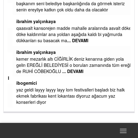
başkanım seni belediye başkanlığında da görmek isteriz
senin ereyliye katkın çok oldu daha da olacaktır
ibrahim yalçınkaya
qaasvalt kansorejen madde mahalle aralarında asvalt döke
döke kaldırımlar ana yoldan aşağıda kaldı bi yağmurda
dükkanları su basacak ma
... DEVAMI
ibrahim yalçınkaya
kemer mezarlık altı CİĞİRLİK deniz kenarına giden yola
gelin EREĞLİ BELEDİYESİ o boruları zamanında tüm ereğli
de RUHİ CÖBEKOĞLU
... DEVAMI
AMI
ibogemici
yaz geldi layyy layyy layy lom festivalleri başladı biz halk
ekmek fabrikası kent lokantası diyoruz ağacum yaz
konserleri diyor
Toggle
naviga