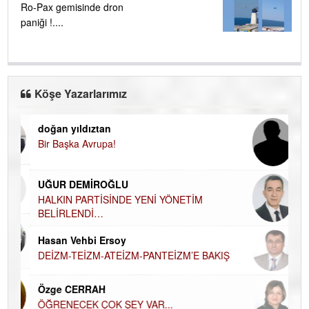
Ro-Pax gemisinde dron
paniği !....
Köşe Yazarlarımız
doğan yıldıztan
Di
Bir Başka Avrupa!
KA
Ha
UĞUR DEMİROĞLU
DÜ
AH
HALKIN PARTİSİNDE YENİ YÖNETİM
BELİRLENDİ…
Hü
Hasan Vehbi Ersoy
H
DEİZM-TEİZM-ATEİZM-PANTEİZM’E BAKIŞ
El
EC
Özge CERRAH
ÖĞRENECEK ÇOK ŞEY VAR...
Du