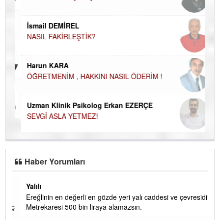
İN
NA
İsmail DEMİREL
NASIL FAKİRLEŞTİK?
Ku
Ço
Harun KARA
ÖĞRETMENİM , HAKKINI NASIL ÖDERİM !
Uzman Klinik Psikolog Erkan EZERÇE
SEVGİ ASLA YETMEZ!
Haber Yorumları
Yalılı
Ereğlinin en değerli en gözde yeri yalı caddesi ve çevresidir.
 iç
Metrekaresi 500 bin liraya alamazsın.