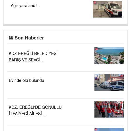
Ağır yaralandı!..
Son Haberler
KDZ EREĞLİ BELEDİYESİ
BARIŞ VE SEVGİ
PLAJLARINDA DENİZ SUYU
KALİTESİ "MÜKEMMEL"
Evinde ölü bulundu
KDZ. EREĞLİ'DE GÖNÜLLÜ
İTFAİYECİ AİLESİ
BÜYÜYOR...