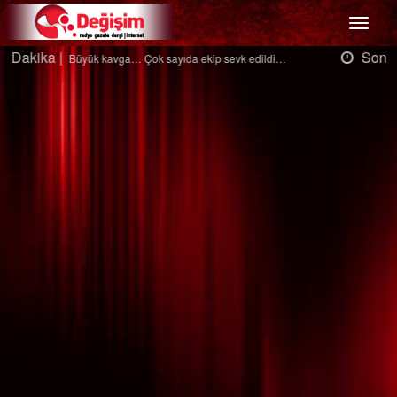
Menü
Son Dakika |
Ağaçtan düştü…