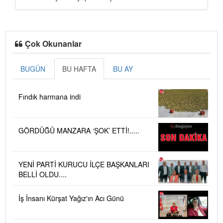
Çok Okunanlar
BUGÜN
BU HAFTA
BU AY
Fındık harmana indi
GÖRDÜĞÜ MANZARA ‘ŞOK’ ETTİ!.....
YENİ PARTİ KURUCU İLÇE BAŞKANLARI
BELLİ OLDU....
İş İnsanı Kürşat Yağız'ın Acı Günü