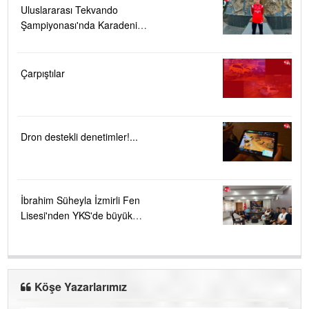
Uluslararası Tekvando
Şampiyonası'nda Karadeniz
Ereğli'ye büyük gurur
Çarpıştılar
Dron destekli denetimler!...
İbrahim Süheyla İzmirli Fen
Lisesi'nden YKS'de büyük
başarı ....
Köşe Yazarlarımız