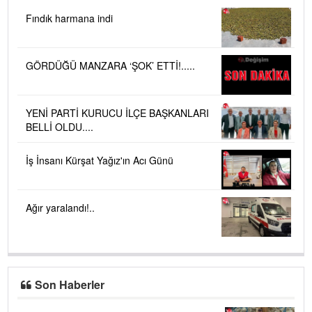
Fındık harmana indi
GÖRDÜĞÜ MANZARA ‘ŞOK’ ETTİ!.....
YENİ PARTİ KURUCU İLÇE BAŞKANLARI
BELLİ OLDU....
İş İnsanı Kürşat Yağız'ın Acı Günü
Ağır yaralandı!..
Son Haberler