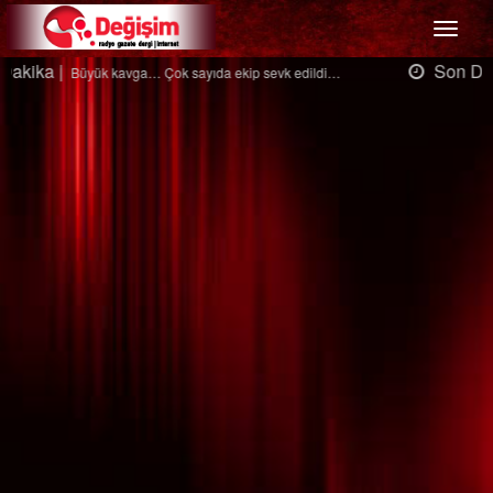
Menü
Son Dakika |
Ağaçtan düştü…