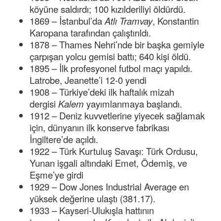
köyüne saldırdı; 100 kızılderiliyi öldürdü.
1869 – İstanbul’da
Atlı Tramvay
, Konstantin
Karopana tarafından çalıştırıldı.
1878 – Thames Nehri’nde bir başka gemiyle
çarpışan yolcu gemisi battı; 640 kişi öldü.
1895 – İlk profesyonel futbol maçı yapıldı.
Latrobe, Jeanette’i 12-0 yendi
1908 – Türkiye’deki ilk haftalık mizah
dergisi
Kalem
yayımlanmaya başlandı.
1912 – Deniz kuvvetlerine yiyecek sağlamak
için, dünyanın ilk konserve fabrikası
İngiltere’de açıldı.
1922 – Türk Kurtuluş Savaşı: Türk Ordusu,
Yunan işgali altındaki Emet, Ödemiş, ve
Eşme’ye girdi
1929 – Dow Jones Industrial Average en
yüksek değerine ulaştı (381.17).
1933 – Kayseri-Ulukışla hattının