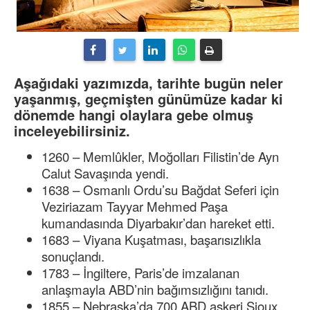
Aşağıdaki yazımızda, tarihte bugün neler
yaşanmış, geçmişten günümüze kadar ki
dönemde hangi olaylara gebe olmuş
inceleyebilirsiniz.
1260 – Memlûkler, Moğolları Filistin’de Ayn
Calut Savaşında yendi.
1638 – Osmanlı Ordu’su Bağdat Seferi için
Veziriazam Tayyar Mehmed Paşa
kumandasında Diyarbakır’dan hareket etti.
1683 – Viyana Kuşatması, başarısızlıkla
sonuçlandı.
1783 – İngiltere, Paris’de imzalanan
anlaşmayla ABD’nin bağımsızlığını tanıdı.
1855 – Nebraska’da 700 ABD askeri Sioux