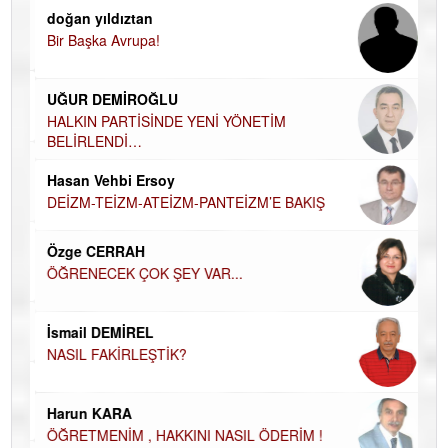
doğan yıldıztan
Di
Bir Başka Avrupa!
KA
Ha
UĞUR DEMİROĞLU
DÜ
AH
HALKIN PARTİSİNDE YENİ YÖNETİM
BELİRLENDİ…
Hü
Hasan Vehbi Ersoy
H
DEİZM-TEİZM-ATEİZM-PANTEİZM’E BAKIŞ
El
EC
Özge CERRAH
ÖĞRENECEK ÇOK ŞEY VAR...
Du
İN
NA
İsmail DEMİREL
NASIL FAKİRLEŞTİK?
Ku
Ço
Harun KARA
ÖĞRETMENİM , HAKKINI NASIL ÖDERİM !