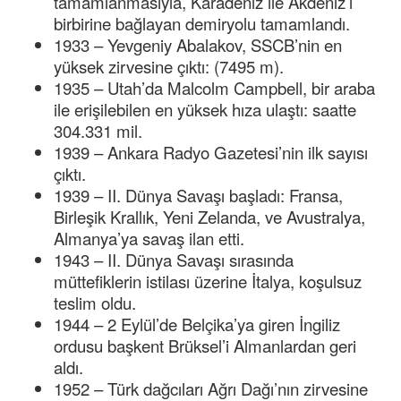
tamamlanmasıyla, Karadeniz ile Akdeniz’i
birbirine bağlayan demiryolu tamamlandı.
1933 – Yevgeniy Abalakov, SSCB’nin en
yüksek zirvesine çıktı: (7495 m).
1935 – Utah’da Malcolm Campbell, bir araba
ile erişilebilen en yüksek hıza ulaştı: saatte
304.331 mil.
1939 – Ankara Radyo Gazetesi’nin ilk sayısı
çıktı.
1939 – II. Dünya Savaşı başladı: Fransa,
Birleşik Krallık, Yeni Zelanda, ve Avustralya,
Almanya’ya savaş ilan etti.
1943 – II. Dünya Savaşı sırasında
müttefiklerin istilası üzerine İtalya, koşulsuz
teslim oldu.
1944 – 2 Eylül’de Belçika’ya giren İngiliz
ordusu başkent Brüksel’i Almanlardan geri
aldı.
1952 – Türk dağcıları Ağrı Dağı’nın zirvesine