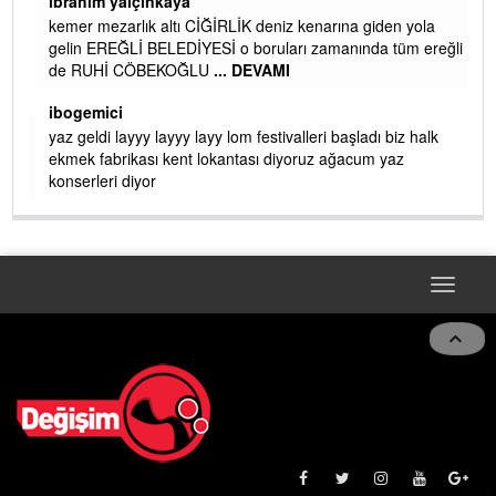
ibrahim yalçınkaya
kemer mezarlık altı CİĞİRLİK deniz kenarına giden yola
gelin EREĞLİ BELEDİYESİ o boruları zamanında tüm ereğli
de RUHİ CÖBEKOĞLU
... DEVAMI
AMI
ibogemici
yaz geldi layyy layyy layy lom festivalleri başladı biz halk
ekmek fabrikası kent lokantası diyoruz ağacum yaz
konserleri diyor
Toggle
navigat