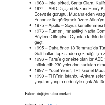
1968 – Intel şirketi, Santa Clara, Kali
1974 – ABD Dışişleri Bakanı Henry Kis
Ecevit ile görüştü. Müdahaleden vazgeç
Yunanlar ile görüşmek üzere Atina’ya 
1975 – Apollo – Soyuz kenetlenmesi t
1976 – Rumen jimnastikçi Nadia Comă
Böylece Olimpiyat Oyunları tarihinde t
geçti.
1995 – Daha önce 18 Temmuz’da Türki
Gali halkın tepkisinden çekindiği için 
1996 – Paris’e gitmekte olan bir ABD
infilak etti: 230 yolcudan kurtulan olm
1997 – Yücel Yener, TRT Genel Müdür
1998 – THY’nin İstanbul-Ankara seferi
yaşatan yangın nedeniyle uçak Atatürk
Haber
: değişim haber merkezi