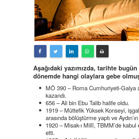
Aşağıdaki yazımızda, tarihte bugü
dönemde hangi olaylara gebe olmuş 
MÖ 390 – Roma Cumhuriyeti-Galya ara
kazandı.
656 – Ali bin Ebu Talib halife oldu.
1919 – Müttefik Yüksek Konseyi, işga
arasında bölüştürme yaptı ve Aydın’ın İ
1920 – Misak-ı Millî, TBMM’de kabul ed
etti.