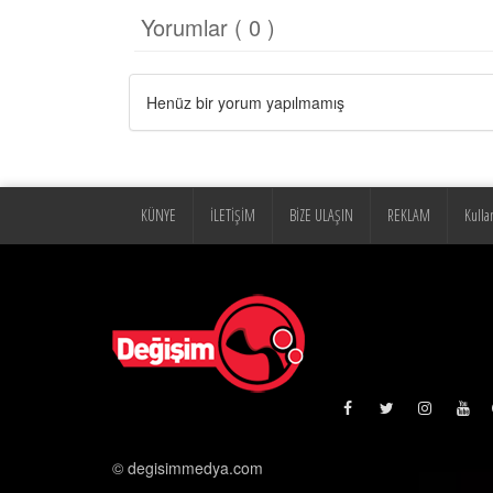
Yorumlar ( 0 )
Henüz bir yorum yapılmamış
KÜNYE
İLETİŞİM
BİZE ULAŞIN
REKLAM
Kulla
© degisimmedya.com