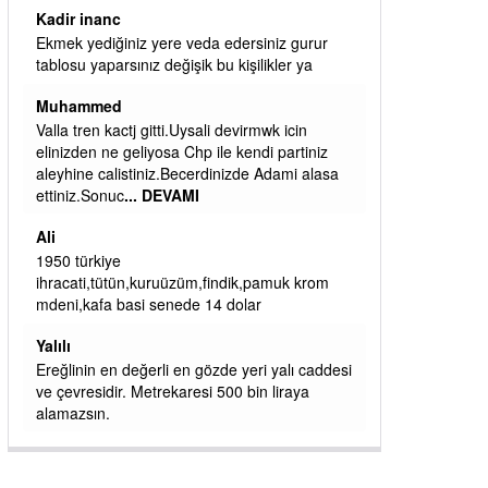
ibrahim yalçınkaya
qaasvalt kansorejen madde mahalle aralarında
asvalt döke döke kaldırımlar ana yoldan
aşağıda kaldı bi yağmurda dükkanları su
basacak ma
... DEVAMI
ibrahim yalçınkaya
kemer mezarlık altı CİĞİRLİK deniz kenarına
giden yola gelin EREĞLİ BELEDİYESİ o
boruları zamanında tüm ereğli de RUHİ
CÖBEKOĞLU
... DEVAMI
ibogemici
yaz geldi layyy layyy layy lom festivalleri
başladı biz halk ekmek fabrikası kent lokantası
diyoruz ağacum yaz konserleri diyor
si
J
İşçilerin