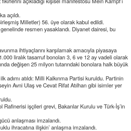
 fikirlerini açıkladığı kişisel manifestosu Mein Kampf’ı
a açıldı.
leşmiş Milletler) 56. üye olarak kabul edildi.
genelinde resmen yasaklandı. Diyanet dairesi, bu
savunma ihtiyaçlarını karşılamak amacıyla piyasaya
Semih ÇOLAK
 1.000 liralık tasarruf bonoları 3, 6 ve 12 ay vadeli olarak
SEÇMEN NE DEDİ?
asında değişen 25 milyon tutarındaki bonolara halk büyük
lk adımı atıldı: Milli Kalkınma Partisi kuruldu. Partinin
Op. Dr. Erol GÜNEN
Kemiklerinizi Sessizce Çürüten 6
yin Avni Ulaş ve Cevat Rifat Atılhan gibi isimler yer
Alışkanlık
ruldu.
Şenol AZMAN
afinerisi işçileri grevi, Bakanlar Kurulu ve Türk-İş’in
“Aman doktor, yaman doktor.
Derdime bir çare!” – 2-
şgücü anlaşması imzalandı.
Merve KIRAN
klu ihracatına ilişkin’ anlaşma imzalandı.
KİLO KONTROLÜNDE KİLİT