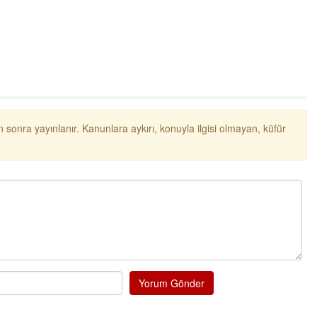
Kadir inanc
Ekmek yediğiniz yere veda edersiniz gurur
tablosu yaparsınız değişik bu kişilikler ya
Muhammed
Valla tren kactj gitti.Uysali devirmwk icin
elinizden ne geliyosa Chp ile kendi partiniz
aleyhine calistiniz.Becerdinizde Adami alasa
ettiniz.Sonuc
... DEVAMI
 sonra yayınlanır. Kanunlara aykırı, konuyla ilgisi olmayan, küfür
Ali
1950 türkiye
ihracati,tütün,kuruüzüm,findik,pamuk krom
mdeni,kafa basi senede 14 dolar
Yalılı
Ereğlinin en değerli en gözde yeri yalı cadde
ve çevresidir. Metrekaresi 500 bin liraya
alamazsın.
Yorum Gönder