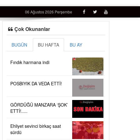
06 Ağustos 2026 Perşembe
Çok Okunanlar
BUGÜN
BU HAFTA
BU AY
Fındık harmana indi
POSBIYIK DA VEDA ETTİ!
GÖRDÜĞÜ MANZARA ‘ŞOK’
ETTİ!.....
Ehliyet sevinci birkaç saat
sürdü