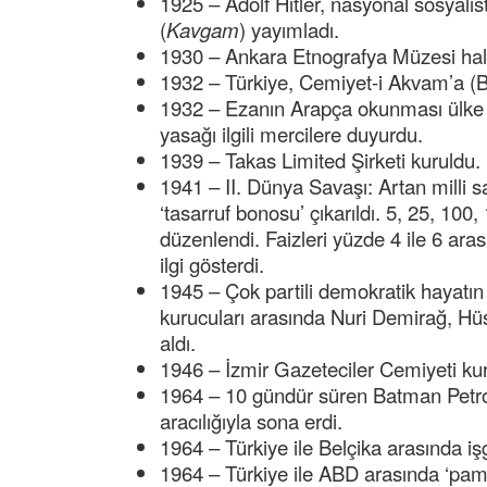
1925 – Adolf Hitler, nasyonal sosyalist
(
Kavgam
) yayımladı.
1930 – Ankara Etnografya Müzesi halk
1932 – Türkiye, Cemiyet-i Akvam’a (Bir
1932 – Ezanın Arapça okunması ülke 
yasağı ilgili mercilere duyurdu.
1939 – Takas Limited Şirketi kuruldu.
1941 – II. Dünya Savaşı: Artan milli 
‘tasarruf bonosu’ çıkarıldı. 5, 25, 100,
düzenlendi. Faizleri yüzde 4 ile 6 ar
ilgi gösterdi.
1945 – Çok partili demokratik hayatın i
kurucuları arasında Nuri Demirağ, Hüse
aldı.
1946 – İzmir Gazeteciler Cemiyeti ku
1964 – 10 gündür süren Batman Petrol R
aracılığıyla sona erdi.
1964 – Türkiye ile Belçika arasında i
1964 – Türkiye ile ABD arasında ‘pamu