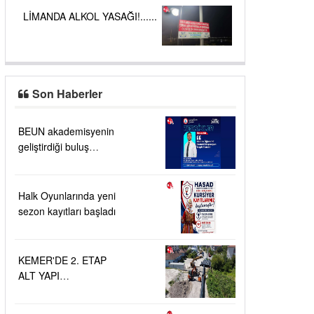
LİMANDA ALKOL YASAĞI!......
Son Haberler
BEUN akademisyenin
geliştirdiği buluş
TÜRKPATENT
tarafından tescillendi
Halk Oyunlarında yeni
sezon kayıtları başladı
KEMER'DE 2. ETAP
ALT YAPI
ÇALIŞMALARI....