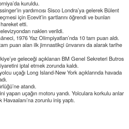
forniya’da kuruldu.
NOKTA: ARA ÖĞÜNLER
singer’in yardımcısı Sisco Londra’ya gelerek Bülent
mesi için Ecevit’in şartlarını öğrendi ve bunları
Konuk Yazar
Temiz enerji ve gelecek
hareket etti.
mücadelesi
elevizyondan naklen verildi.
neci, 1976 Yaz Olimpiyatları’nda 10 tam puan aldı.
Uğuralp CİVELEK
am puan alan ilk jimnastikçi ünvanını da alarak tarihe
“Bu bir suç duyurusudur”
ye’ye geleceği açıklanan BM Genel Sekreteri Butros
Özkan Doğan
ziyaretini iptal etmek zorunda kaldı.
YEREL RADYO VE REKLAM
 yolcu uçağı Long Island-New York açıklarında havada
adı.
lüğü’ne atandı.
ni yapan uçağın motoru yandı. Yolculara korkulu anlar
 Havaalanı’na zorunlu iniş yaptı.
ibrahim yalçınkaya
POSBIYIK nerelerde ya kaç aydır vekaletle
belediye yönetilirmi hayretdebişey