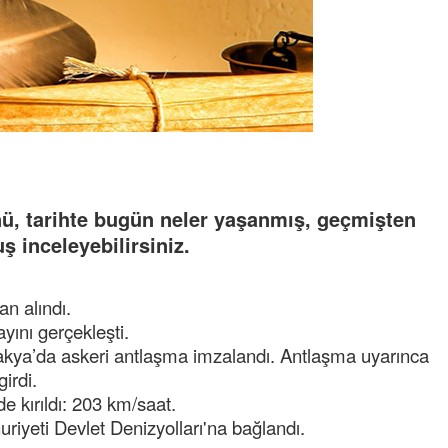
ü, tarihte bugün neler yaşanmış, geçmişten
 inceleyebilirsiniz.
n alındı.
yını gerçekleşti.
akya’da askeri antlaşma imzalandı. Antlaşma uyarınca
irdi.
e kırıldı: 203 km/saat.
iyeti Devlet Denizyolları'na bağlandı.