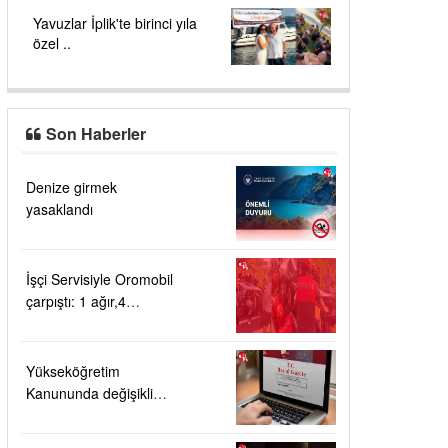
Yavuzlar İplik'te birinci yıla
özel ..
Son Haberler
Denize girmek
yasaklandı
İşçi Servisiyle Oromobil
çarpıştı: 1 ağır,4
yaralı!....
Yükseköğretim
Kanununda değişiklik
Resmi Gazete'de