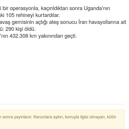
 bir operasyonla, kaçırıldıktan sonra Uganda'nın
i 105 rehineyi kurtardılar.
avaş gemisinin açtığı ateş sonucu İran havayollarına ait
: 290 kişi öldü.
nın 432.308 km yakınından geçti.
Semih ÇOLAK
SEÇMEN NE DEDİ?
Op. Dr. Erol GÜNEN
Kemiklerinizi Sessizce Çürüten 6
Alışkanlık
Şenol AZMAN
“Aman doktor, yaman doktor.
Derdime bir çare!” – 2-
 sonra yayınlanır. Kanunlara aykırı, konuyla ilgisi olmayan, küfür
Merve KIRAN
KİLO KONTROLÜNDE KİLİT