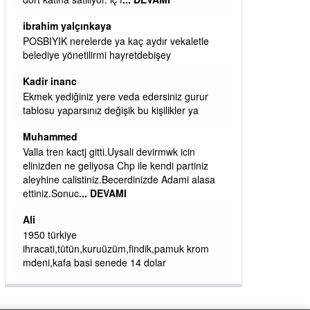
başkanım seni belediye başkanlığında da
görmek isteriz senin ereyliye katkın çok oldu
daha da olacaktır
ibrahim yalçınkaya
qaasvalt kansorejen madde mahalle aralarında
asvalt döke döke kaldırımlar ana yoldan
aşağıda kaldı bi yağmurda dükkanları su
basacak ma
... DEVAMI
ibrahim yalçınkaya
kemer mezarlık altı CİĞİRLİK deniz kenarına
giden yola gelin EREĞLİ BELEDİYESİ o
boruları zamanında tüm ereğli de RUHİ
CÖBEKOĞLU
... DEVAMI
ibogemici
yaz geldi layyy layyy layy lom festivalleri
başladı biz halk ekmek fabrikası kent lokantası
diyoruz ağacum yaz konserleri diyor