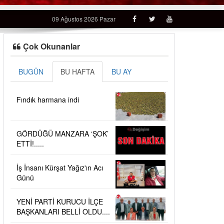
09 Ağustos 2026 Pazar
Çok Okunanlar
BUGÜN
BU HAFTA
BU AY
Fındık harmana indi
GÖRDÜĞÜ MANZARA ‘ŞOK’
ETTİ!.....
İş İnsanı Kürşat Yağız'ın Acı
Günü
YENİ PARTİ KURUCU İLÇE
BAŞKANLARI BELLİ OLDU....