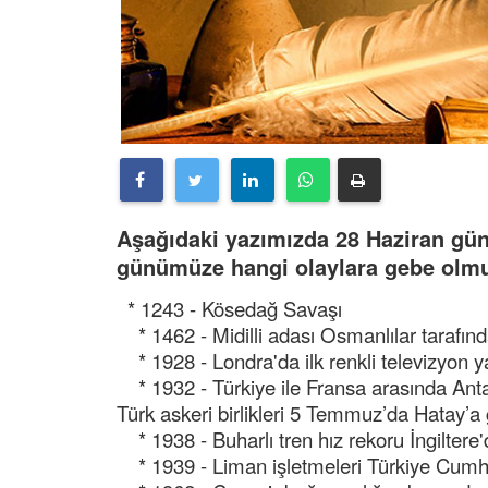
Aşağıdaki yazımızda 28 Haziran gün
günümüze hangi olaylara gebe olmuş
* 1243 - Kösedağ Savaşı
* 1462 - Midilli adası Osmanlılar tarafında
* 1928 - Londra'da ilk renkli televizyon ya
* 1932 - Türkiye ile Fransa arasında Ant
Türk askeri birlikleri 5 Temmuz’da Hatay’a g
* 1938 - Buharlı tren hız rekoru İngiltere'd
* 1939 - Liman işletmeleri Türkiye Cumhur