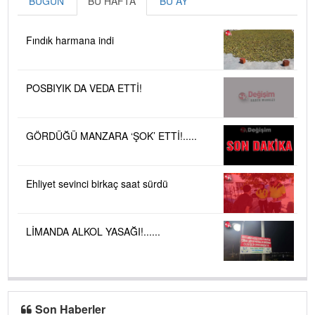
BUGÜN
BU HAFTA
BU AY
Fındık harmana indi
POSBIYIK DA VEDA ETTİ!
GÖRDÜĞÜ MANZARA ‘ŞOK’ ETTİ!.....
Ehliyet sevinci birkaç saat sürdü
LİMANDA ALKOL YASAĞI!......
Son Haberler