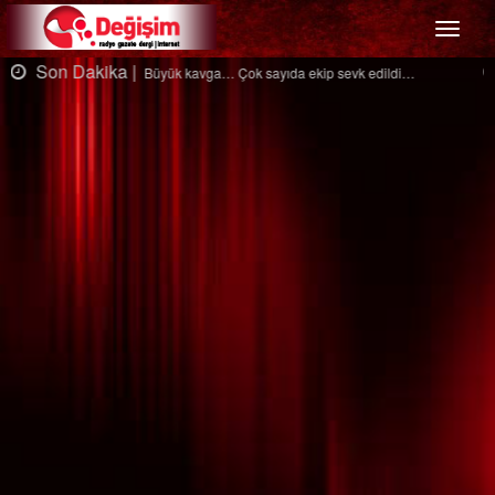
Menü
Son Dakika |
Ağaçtan düştü…