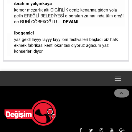
ibrahim yalçınkaya
kemer mezarlık altı CİĞİRLİK deniz kenarına giden yola
gelin EREĞLİ BELEDİYESİ o boruları zamanında tüm ereğli
de RUHİ CÖBEKOĞLU
... DEVAMI
AMI
ibogemici
yaz geldi layyy layyy layy lom festivalleri başladı biz halk
ekmek fabrikası kent lokantası diyoruz ağacum yaz
konserleri diyor
Toggle
navigat