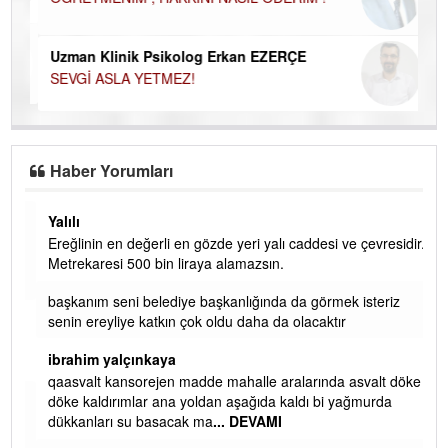
ÖĞRETMENİM , HAKKINI NASIL ÖDERİM !
Uzman Klinik Psikolog Erkan EZERÇE
SEVGİ ASLA YETMEZ!
Haber Yorumları
Yalılı
Ereğlinin en değerli en gözde yeri yalı caddesi ve çevresidir.
 iç
Metrekaresi 500 bin liraya alamazsın.
başkanım seni belediye başkanlığında da görmek isteriz
senin ereyliye katkın çok oldu daha da olacaktır
ibrahim yalçınkaya
qaasvalt kansorejen madde mahalle aralarında asvalt döke
döke kaldırımlar ana yoldan aşağıda kaldı bi yağmurda
dükkanları su basacak ma
... DEVAMI