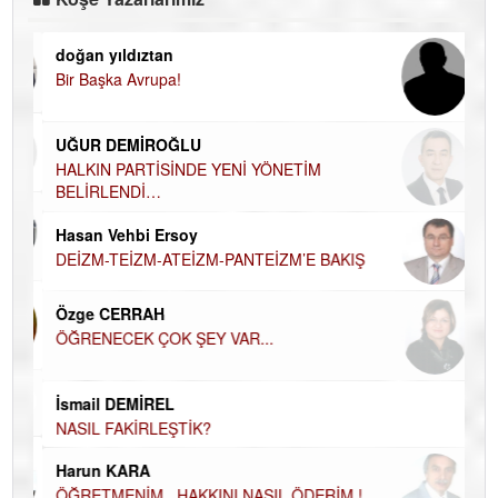
doğan yıldıztan
Di
Bir Başka Avrupa!
KA
Ha
UĞUR DEMİROĞLU
DÜ
AH
HALKIN PARTİSİNDE YENİ YÖNETİM
BELİRLENDİ…
Hü
Hasan Vehbi Ersoy
H
DEİZM-TEİZM-ATEİZM-PANTEİZM’E BAKIŞ
El
EC
Özge CERRAH
ÖĞRENECEK ÇOK ŞEY VAR...
Du
İN
NA
İsmail DEMİREL
NASIL FAKİRLEŞTİK?
Ku
Ço
Harun KARA