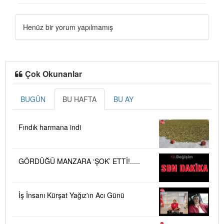
Henüz bir yorum yapılmamış
Çok Okunanlar
BUGÜN
BU HAFTA
BU AY
Fındık harmana indi
GÖRDÜĞÜ MANZARA ‘ŞOK’ ETTİ!.....
İş İnsanı Kürşat Yağız'ın Acı Günü