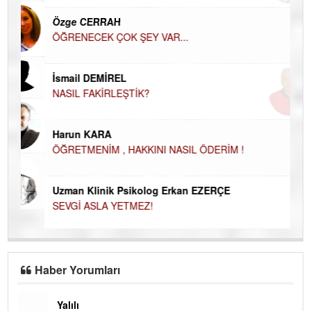
EC
Özge CERRAH
ÖĞRENECEK ÇOK ŞEY VAR...
Du
İN
NA
İsmail DEMİREL
NASIL FAKİRLEŞTİK?
Ku
Ço
Harun KARA
ÖĞRETMENİM , HAKKINI NASIL ÖDERİM !
Uzman Klinik Psikolog Erkan EZERÇE
SEVGİ ASLA YETMEZ!
Haber Yorumları
Yalılı