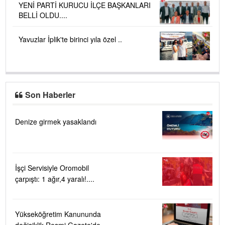
YENİ PARTİ KURUCU İLÇE BAŞKANLARI
BELLİ OLDU....
Yavuzlar İplik'te birinci yıla özel ..
Son Haberler
Denize girmek yasaklandı
İşçi Servisiyle Oromobil
çarpıştı: 1 ağır,4 yaralı!....
Yükseköğretim Kanununda
değişiklik Resmi Gazete'de