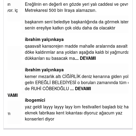
Ereğlinin en değerli en gözde yeri yalı caddesi ve çevresidir.
 iç
Metrekaresi 500 bin liraya alamazsın.
başkanım seni belediye başkanlığında da görmek isteriz
senin ereyliye katkın çok oldu daha da olacaktır
ibrahim yalçınkaya
qaasvalt kansorejen madde mahalle aralarında asvalt döke
döke kaldırımlar ana yoldan aşağıda kaldı bi yağmurda
dükkanları su basacak ma
... DEVAMI
ibrahim yalçınkaya
kemer mezarlık altı CİĞİRLİK deniz kenarına giden yola
gelin EREĞLİ BELEDİYESİ o boruları zamanında tüm ereğli
de RUHİ CÖBEKOĞLU
... DEVAMI
AMI
ibogemici
yaz geldi layyy layyy layy lom festivalleri başladı biz halk
ekmek fabrikası kent lokantası diyoruz ağacum yaz
konserleri diyor