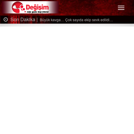
Menü
Son Dakika |
sayıda ekip sevk edildi…
Ağaçtan düştü…