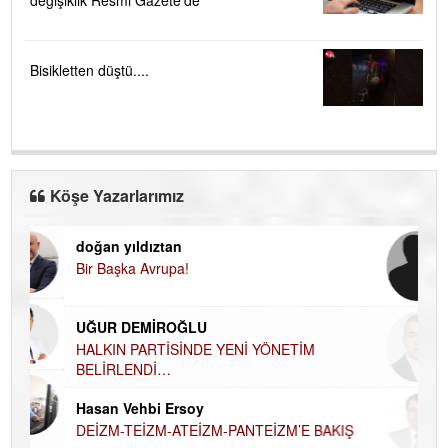
Bisikletten düştü....
Köşe Yazarlarımız
doğan yıldıztan
Di
Bir Başka Avrupa!
KA
Ha
UĞUR DEMİROĞLU
DÜ
AH
HALKIN PARTİSİNDE YENİ YÖNETİM
BELİRLENDİ…
Hü
Hasan Vehbi Ersoy
H
DEİZM-TEİZM-ATEİZM-PANTEİZM’E BAKIŞ
El