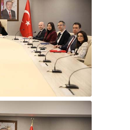
ibrahim yalçınkaya
POSBIYIK nerelerde ya kaç aydır vekaletle
belediye yönetilirmi hayretdebişey
Kadir inanc
Ekmek yediğiniz yere veda edersiniz gurur
tablosu yaparsınız değişik bu kişilikler ya
Muhammed
Valla tren kactj gitti.Uysali devirmwk icin
elinizden ne geliyosa Chp ile kendi partiniz
aleyhine calistiniz.Becerdinizde Adami alasa
ettiniz.Sonuc
... DEVAMI
Ali
1950 türkiye
ihracati,tütün,kuruüzüm,findik,pamuk krom
mdeni,kafa basi senede 14 dolar