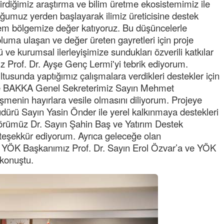
tirdiğimiz araştırma ve bilim üretme ekosistemimiz ile
NOKTA: ARA ÖĞÜNLER
ğumuz yerden başlayarak ilimiz üreticisine destek
em bölgemize değer katıyoruz. Bu düşüncelerle
Konuk Yazar
uma ulaşan ve değer üreten gayretleri için proje
Temiz enerji ve gelecek
mücadelesi
e kurumsal ilerleyişimize sundukları özverili katkılar
 Prof. Dr. Ayşe Genç Lermi'yi tebrik ediyorum.
Uğuralp CİVELEK
tusunda yaptığımız çalışmalara verdikleri destekler için
“Bu bir suç duyurusudur”
 ve BAKKA Genel Sekreterimiz Sayın Mehmet
şmenin hayırlara vesile olmasını diliyorum. Projeye
Özkan Doğan
dürü Sayın Yasin Önder ile yerel kalkınmaya destekleri
YEREL RADYO VE REKLAM
törümüz Dr. Sayın Şahin Baş ve Yatırım Destek
teşekkür ediyorum. Ayrıca geleceğe olan
 YÖK Başkanımız Prof. Dr. Sayın Erol Özvar’a ve YÖK
 konuştu.
Mustafa Ozturk
İç fındığın fiyatı bu gün 1600 TL Kabuklu fınd
bu fiyatın dörtte biri yani 400 TL olmalı. iç fın
dört katına satılıyor. iç f
... DEVAMI