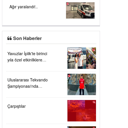
Ağır yaralandı!..
Son Haberler
Yavuzlar İplik'te birinci
yıla özel etkinliklere
yoğun ilgi....
Uluslararası Tekvando
Şampiyonası'nda
Karadeniz Ereğli'ye
büyük gurur
Çarpıştılar