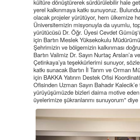
kültüre dönüştürerek sürdürülebilir hale ge
yerel kalkınmaya katkı sunuyoruz. Bulundu
olacak projeler yürütüyor, hem ülkemize h
Üniversitemizin misyonuyla da uyumlu, topl
yürütücüsü Dr. Öğr. Üyesi Cevdet Gümüş'ü v
için Bartın Meslek Yüksekokulu Müdürümüz
Şehrimizin ve bölgemizin kalkınması doğrul
Bartın Valimiz Dr. Sayın Nurtaç Arslan’a
Çetinkaya’ya teşekkürlerimi sunuyor, sözle
katkı sunacak Bartın İl Tarım ve Orman Mü
için BAKKA Yatırım Destek Ofisi Koordina
Ofisinden Uzman Sayın Bahadır Kalecik’e 
yürüyüşümüzde bizleri daima motive eden
üyelerimize şükranlarımı sunuyorum" diye