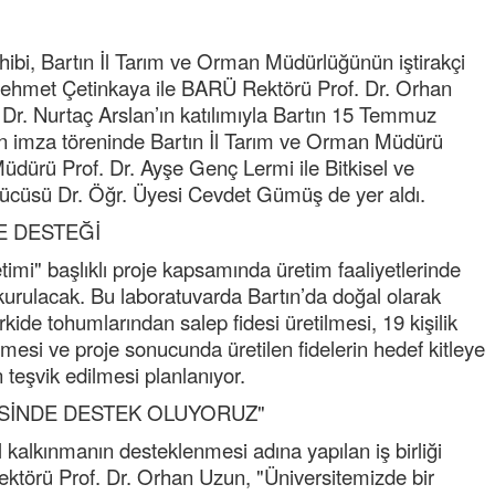
ibi, Bartın İl Tarım ve Orman Müdürlüğünün iştirakçi
ehmet Çetinkaya ile BARÜ Rektörü Prof. Dr. Orhan
i Dr. Nurtaç Arslan’ın katılımıyla Bartın 15 Temmuz
len imza töreninde Bartın İl Tarım ve Orman Müdürü
dürü Prof. Dr. Ayşe Genç Lermi ile Bitkisel ve
ücüsü Dr. Öğr. Üyesi Cevdet Gümüş de yer aldı.
Semih ÇOLAK
E DESTEĞİ
SEÇMEN NE DEDİ?
imi" başlıklı proje kapsamında üretim faaliyetlerinde
kurulacak. Bu laboratuvarda Bartın’da doğal olarak
Op. Dr. Erol GÜNEN
Kemiklerinizi Sessizce Çürüten 6
rkide tohumlarından salep fidesi üretilmesi, 19 kişilik
Alışkanlık
erilmesi ve proje sonucunda üretilen fidelerin hedef kitleye
 teşvik edilmesi planlanıyor.
Şenol AZMAN
“Aman doktor, yaman doktor.
RİSİNDE DESTEK OLUYORUZ"
Derdime bir çare!” – 2-
kalkınmanın desteklenmesi adına yapılan iş birliği
Merve KIRAN
törü Prof. Dr. Orhan Uzun, "Üniversitemizde bir
KİLO KONTROLÜNDE KİLİT