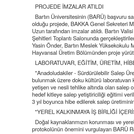
PROJEDE İMZALAR ATILDI
Bartın Üniversitesinin (BARÜ) başvuru sah
olduğu projede, BAKKA Genel Sekreteri M
Uzun tarafından imzalar atıldı. Bartın Valis
Şehitleri Toplantı Salonunda gerçekleştiri
Yasin Önder, Bartın Meslek Yüksekokulu Mü
Hayvansal Üretim Bölümünden proje yürüt
LABORATUVAR, EĞİTİM, ÜRETİM, HİB
"Anadoludakiler - Sürdürülebilir Salep Üret
bulunmak üzere doku kültürü laboratuvarı 
yetişen ve nesli tehlike altında olan salep o
hedef kitleye salep yetiştiriciliği eğitimi v
3 yıl boyunca hibe edilerek salep üretiminin
"YEREL KALKINMAYA İŞ BİRLİĞİ İÇE
Doğal kaynaklarımızın korunması ve yerel 
protokolünün önemini vurgulayan BARÜ Rek