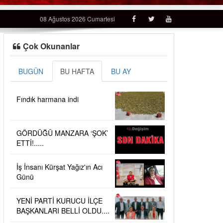
08 Ağustos 2026 Cumartesi
Çok Okunanlar
BUGÜN
BU HAFTA
BU AY
Fındık harmana indi
GÖRDÜĞÜ MANZARA ‘ŞOK’
ETTİ!.....
İş İnsanı Kürşat Yağız'ın Acı
Günü
YENİ PARTİ KURUCU İLÇE
BAŞKANLARI BELLİ OLDU....