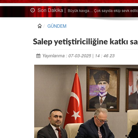
Son Dakika |
Ağaçtan düştü…
GÜNDEM
Salep yetiştiriciliğine katkı 
Yayınlanma : 07-03-2025 | 14 : 46 23