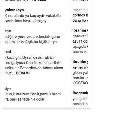
başkanım seni belediye başkanlığında da
görmek isteriz senin ereyliye katkın çok oldu
daha da olacaktır
ibrahim yalçınkaya
qaasvalt kansorejen madde mahalle aralarında
asvalt döke döke kaldırımlar ana yoldan
aşağıda kaldı bi yağmurda dükkanları su
basacak ma
... DEVAMI
ibrahim yalçınkaya
kemer mezarlık altı CİĞİRLİK deniz kenarına
giden yola gelin EREĞLİ BELEDİYESİ o
boruları zamanında tüm ereğli de RUHİ
CÖBEKOĞLU
... DEVAMI
ibogemici
yaz geldi layyy layyy layy lom festivalleri
başladı biz halk ekmek fabrikası kent lokantası
diyoruz ağacum yaz konserleri diyor