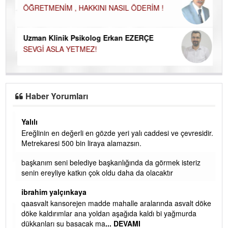
ÖĞRETMENİM , HAKKINI NASIL ÖDERİM !
Uzman Klinik Psikolog Erkan EZERÇE
SEVGİ ASLA YETMEZ!
Haber Yorumları
Yalılı
Ereğlinin en değerli en gözde yeri yalı caddesi ve çevresidir.
 iç
Metrekaresi 500 bin liraya alamazsın.
başkanım seni belediye başkanlığında da görmek isteriz
senin ereyliye katkın çok oldu daha da olacaktır
ibrahim yalçınkaya
qaasvalt kansorejen madde mahalle aralarında asvalt döke
döke kaldırımlar ana yoldan aşağıda kaldı bi yağmurda
dükkanları su basacak ma
... DEVAMI