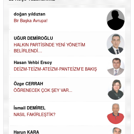
doğan yıldıztan
Di
Bir Başka Avrupa!
KA
Ha
UĞUR DEMİROĞLU
DÜ
AH
HALKIN PARTİSİNDE YENİ YÖNETİM
BELİRLENDİ…
Hü
Hasan Vehbi Ersoy
H
DEİZM-TEİZM-ATEİZM-PANTEİZM’E BAKIŞ
El
EC
Özge CERRAH
ÖĞRENECEK ÇOK ŞEY VAR...
Du
İN
NA
İsmail DEMİREL
NASIL FAKİRLEŞTİK?
Ku
Ço
Harun KARA