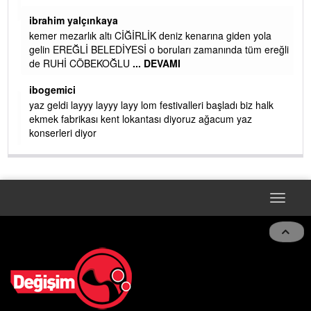
ibrahim yalçınkaya
kemer mezarlık altı CİĞİRLİK deniz kenarına giden yola
gelin EREĞLİ BELEDİYESİ o boruları zamanında tüm ereğli
de RUHİ CÖBEKOĞLU
... DEVAMI
AMI
ibogemici
yaz geldi layyy layyy layy lom festivalleri başladı biz halk
ekmek fabrikası kent lokantası diyoruz ağacum yaz
konserleri diyor
Toggle
navigat