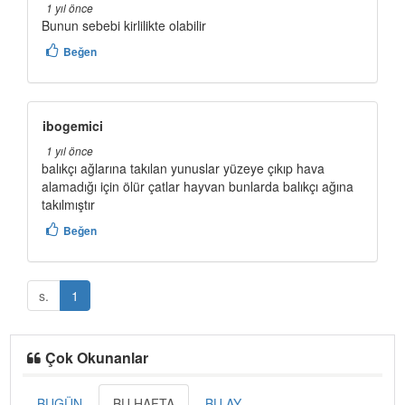
1 yıl önce
Bunun sebebi kirlilikte olabilir
Beğen
ibogemici
1 yıl önce
balıkçı ağlarına takılan yunuslar yüzeye çıkıp hava
alamadığı için ölür çatlar hayvan bunlarda balıkçı ağına
takılmıştır
Beğen
s.
1
Çok Okunanlar
BUGÜN
BU HAFTA
BU AY