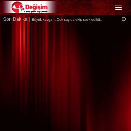
Menü
Son Dakika |
Ağaçtan düştü…