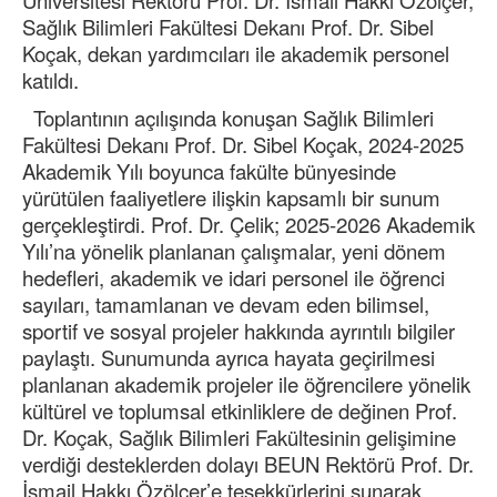
Üniversitesi Rektörü Prof. Dr. İsmail Hakkı Özölçer,
Sağlık Bilimleri Fakültesi Dekanı Prof. Dr. Sibel
Koçak, dekan yardımcıları ile akademik personel
katıldı.
Toplantının açılışında konuşan Sağlık Bilimleri
Fakültesi Dekanı Prof. Dr. Sibel Koçak, 2024-2025
Akademik Yılı boyunca fakülte bünyesinde
yürütülen faaliyetlere ilişkin kapsamlı bir sunum
gerçekleştirdi. Prof. Dr. Çelik; 2025-2026 Akademik
Yılı’na yönelik planlanan çalışmalar, yeni dönem
hedefleri, akademik ve idari personel ile öğrenci
sayıları, tamamlanan ve devam eden bilimsel,
sportif ve sosyal projeler hakkında ayrıntılı bilgiler
paylaştı. Sunumunda ayrıca hayata geçirilmesi
planlanan akademik projeler ile öğrencilere yönelik
kültürel ve toplumsal etkinliklere de değinen Prof.
Dr. Koçak, Sağlık Bilimleri Fakültesinin gelişimine
verdiği desteklerden dolayı BEUN Rektörü Prof. Dr.
İsmail Hakkı Özölçer’e teşekkürlerini sunarak