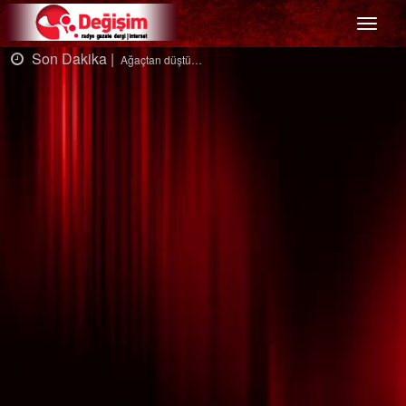
Menü
Son Dakika |
Ağaçtan düştü…