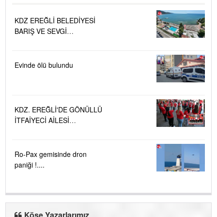
KDZ EREĞLİ BELEDİYESİ
BARIŞ VE SEVGİ
PLAJLARINDA DENİZ SUYU
KALİTESİ "MÜKEMMEL"
Evinde ölü bulundu
KDZ. EREĞLİ'DE GÖNÜLLÜ
İTFAİYECİ AİLESİ
BÜYÜYOR...
Ro-Pax gemisinde dron
paniği !....
Köşe Yazarlarımız