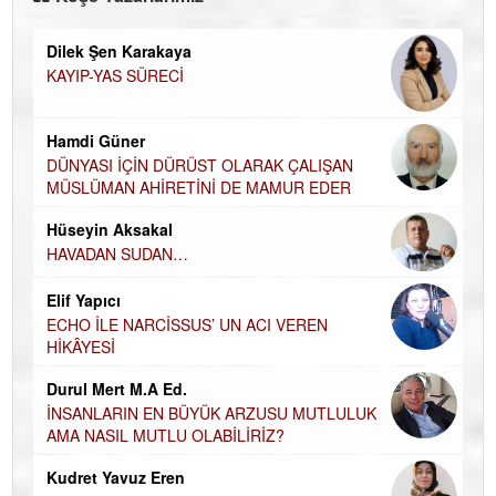
Dilek Şen Karakaya
KAYIP-YAS SÜRECİ
Hamdi Güner
İ YÖNETİM
DÜNYASI İÇİN DÜRÜST OLARAK Ç
MÜSLÜMAN AHİRETİNİ DE MAMUR
Hüseyin Aksakal
HAVADAN SUDAN…
TEİZM’E BAKIŞ
Elif Yapıcı
ECHO İLE NARCİSSUS’ UN ACI VE
...
HİKÂYESİ
Durul Mert M.A Ed.
İNSANLARIN EN BÜYÜK ARZUSU 
AMA NASIL MUTLU OLABİLİRİZ?
Kudret Yavuz Eren