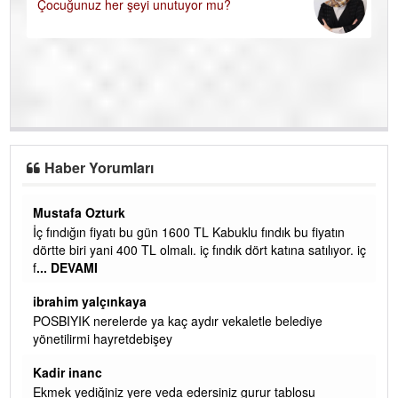
Çocuğunuz her şeyi unutuyor mu?
ASIL ÖDERİM !
rkan EZERÇE
Haber Yorumları
zturk
Yalılı
 fiyatı bu gün 1600 TL Kabuklu fındık bu fiyatın
Ereğlinin en değerl
yani 400 TL olmalı. iç fındık dört katına satılıyor. iç
Metrekaresi 500 bi
I
başkanım seni bele
alçınkaya
senin ereyliye katk
erelerde ya kaç aydır vekaletle belediye
ibrahim yalçınka
 hayretdebişey
qaasvalt kansorej
nc
döke kaldırımlar a
dükkanları su bas
ğiniz yere veda edersiniz gurur tablosu