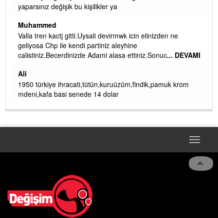
değişik bu kişilikler ya
ibrahim yalçınka
d
kemer mezarlık alt
gelin EREĞLİ BELE
kactj gitti.Uysali devirmwk icin elinizden ne
de RUHİ CÖBEK
p ile kendi partiniz aleyhine
Becerdinizde Adami alasa ettiniz.Sonuc
... DEVAMI
ibogemici
yaz geldi layyy layy
ekmek fabrikası ke
ye ihracati,tütün,kuruüzüm,findik,pamuk krom
konserleri diyor
 basi senede 14 dolar
Toggle
navigat