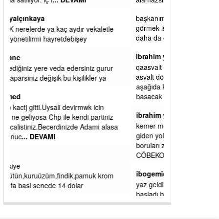
başkanım seni belediye başkanlığında da
görmek isteriz senin ereyliye katkın çok oldu
daha da olacaktır
ibrahim yalçınkaya
qaasvalt kansorejen madde mahalle aralarında
asvalt döke döke kaldırımlar ana yoldan
aşağıda kaldı bi yağmurda dükkanları su
basacak ma
... DEVAMI
ibrahim yalçınkaya
kemer mezarlık altı CİĞİRLİK deniz kenarına
giden yola gelin EREĞLİ BELEDİYESİ o
boruları zamanında tüm ereğli de RUHİ
CÖBEKOĞLU
... DEVAMI
ibogemici
yaz geldi layyy layyy layy lom festivalleri
başladı biz halk ekmek fabrikası kent lokantası
diyoruz ağacum yaz konserleri diyor