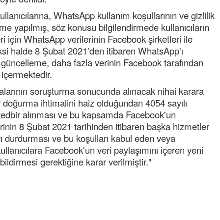
llanıcılarına, WhatsApp kullanım koşullarının ve gizlilik
irme yapılmış, söz konusu bilgilendirmede kullanıcıların
için WhatsApp verilerinin Facebook şirketleri ile
ksi halde 8 Şubat 2021'den itibaren WhatsApp'ı
le güncelleme, daha fazla verinin Facebook tarafından
 içermektedir.
larının soruşturma sonucunda alınacak nihai karara
Semih ÇOLAK
r doğurma ihtimalini haiz olduğundan 4054 sayılı
SEÇMEN NE DEDİ?
tedbir alınması ve bu kapsamda Facebook'un
erinin 8 Şubat 2021 tarihinden itibaren başka hizmetler
Op. Dr. Erol GÜNEN
ları durdurması ve bu koşulları kabul eden veya
Kemiklerinizi Sessizce Çürüten 6
ullanıcılara Facebook'un veri paylaşımını içeren yeni
Alışkanlık
ildirmesi gerektiğine karar verilmiştir."
Şenol AZMAN
“Aman doktor, yaman doktor.
Derdime bir çare!” – 2-
Merve KIRAN
KİLO KONTROLÜNDE KİLİT