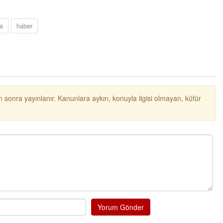
NOKTA: ARA ÖĞÜNLER
a
haber
Konuk Yazar
Temiz enerji ve gelecek
mücadelesi
Uğuralp CİVELEK
“Bu bir suç duyurusudur”
 sonra yayınlanır. Kanunlara aykırı, konuyla ilgisi olmayan, küfür
Özkan Doğan
YEREL RADYO VE REKLAM
Mustafa Ozturk
İç fındığın fiyatı bu gün 1600 TL Kabuklu fınd
Yorum Gönder
bu fiyatın dörtte biri yani 400 TL olmalı. iç fın
dört katına satılıyor. iç f
... DEVAMI