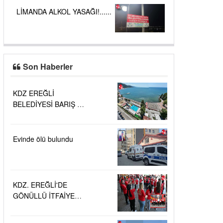
LİMANDA ALKOL YASAĞI!......
Son Haberler
KDZ EREĞLİ
BELEDİYESİ BARIŞ VE
SEVGİ PLAJLARINDA
DENİZ SUYU
KALİTESİ
Evinde ölü bulundu
"MÜKEMMEL"
KDZ. EREĞLİ'DE
GÖNÜLLÜ İTFAİYECİ
AİLESİ BÜYÜYOR...