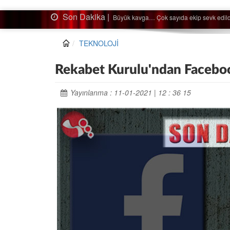
Son Dakika |
Ağaçtan düştü…
TEKNOLOJİ
Rekabet Kurulu'ndan Facebo
Yayınlanma : 11-01-2021 | 12 : 36 15