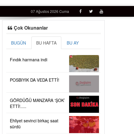
07 Ağustos 2026 Cuma
Çok Okunanlar
BUGÜN
BU HAFTA
BU AY
Fındık harmana indi
POSBIYIK DA VEDA ETTİ!
GÖRDÜĞÜ MANZARA ‘ŞOK’
ETTİ!.....
Ehliyet sevinci birkaç saat
sürdü