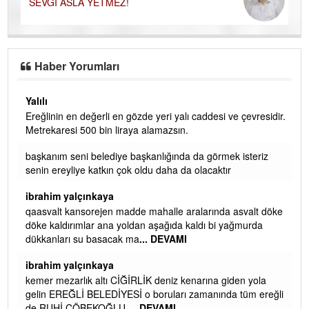
SEVGİ ASLA YETMEZ!
Haber Yorumları
Yalılı
Ereğlinin en değerli en gözde yeri yalı caddesi ve çevresidir.
 iç
Metrekaresi 500 bin liraya alamazsın.
başkanım seni belediye başkanlığında da görmek isteriz
senin ereyliye katkın çok oldu daha da olacaktır
ibrahim yalçınkaya
qaasvalt kansorejen madde mahalle aralarında asvalt döke
döke kaldırımlar ana yoldan aşağıda kaldı bi yağmurda
dükkanları su basacak ma
... DEVAMI
ibrahim yalçınkaya
kemer mezarlık altı CİĞİRLİK deniz kenarına giden yola
gelin EREĞLİ BELEDİYESİ o boruları zamanında tüm ereğli
de RUHİ CÖBEKOĞLU
... DEVAMI