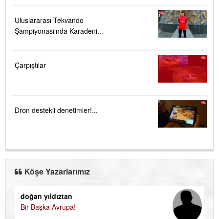
Uluslararası Tekvando
Şampiyonası'nda Karadeniz
Ereğli'ye büyük gurur
Çarpıştılar
Dron destekli denetimler!...
Köşe Yazarlarımız
doğan yıldıztan
Di
Bir Başka Avrupa!
KA