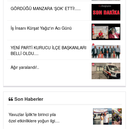
GÖRDÜĞÜ MANZARA ‘ŞOK’ ETTİ!.....
İş İnsanı Kürşat Yağız'ın Acı Günü
YENİ PARTİ KURUCU İLÇE BAŞKANLARI
BELLİ OLDU....
Ağır yaralandı!..
Son Haberler
Yavuzlar İplik'te birinci yıla
özel etkinliklere yoğun ilgi....