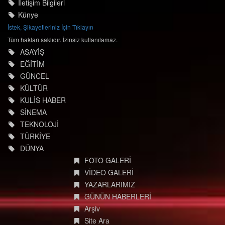
İletişim Bilgileri
Künye
İstek, Şikayetleriniz İçin Tıklayın
Tüm hakları saklıdır. İzinsiz kullanılamaz.
ASAYİŞ
EĞİTİM
GÜNCEL
KÜLTÜR
KULİS HABER
SİNEMA
TEKNOLOJİ
TÜRKİYE
DÜNYA
FOTO GALERİ
VİDEO GALERİ
YAZARLARIMIZ
GÜNÜN HABERLERİ
Arşiv
Site Ara