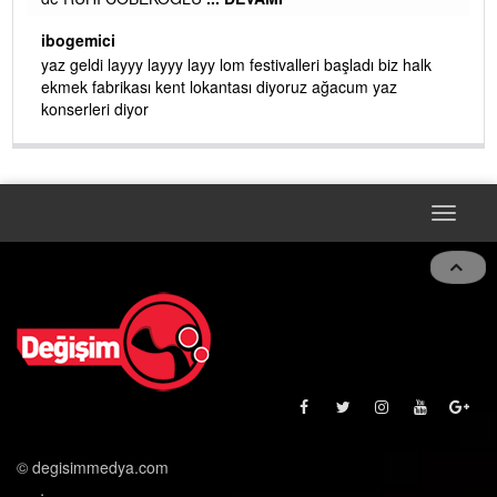
AMI
ibogemici
yaz geldi layyy layyy layy lom festivalleri başladı biz halk
ekmek fabrikası kent lokantası diyoruz ağacum yaz
konserleri diyor
Toggle
navigat
© degisimmedya.com