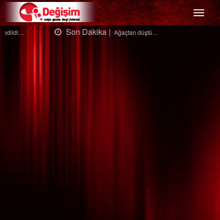
Menü
Son Dakika |
Ağaçtan düştü…