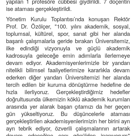
yapılan 1 profesöre cübbesi giydirildi. 7 doçentin
ise ataması gerçekleştirildi.
Yönetim Kurulu Toplantısı’nda konuşan Rektör
Prof. Dr. Özölçer, "100. yılını akademik, sosyal,
toplumsal, kültürel, spor, sanat gibi her alanda
başarılı çalışmalarla geride bırakan Üniversitemiz,
ilke edindiği vizyonuyla ve güçlü akademik
kadrosuyla geleceğe emin adımlarla ilerlemeye
devam ediyor. Akademisyenlerimizle bir yandan
nitelikli bilimsel faaliyetlerimize kararlıkla devam
ederken diğer yandan Üniversitemizi her alanda
tercih edilen bir kuruma dönüştürme hedefine de
hızla ilerliyoruz. Gerçekleştirdiğimiz hedefler
doğrultusunda ülkemizin köklü akademik kurumları
arasında yer alarak başarı çıtamızı da her geçen
gün yükseltiyoruz. Bu düşüncelerle ataması
gerçekleştirilen akademisyenlerimizin her birini ayrı
ayrı tebrik ediyor, özverili çalışmalarının artarak
devam edeceğine canı gönülden inanıyorum"