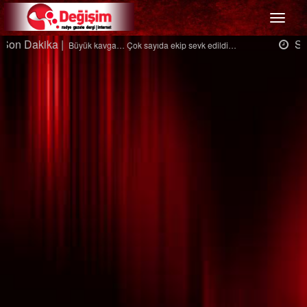
Menü
Son Dakika |
Ağaçtan düştü…