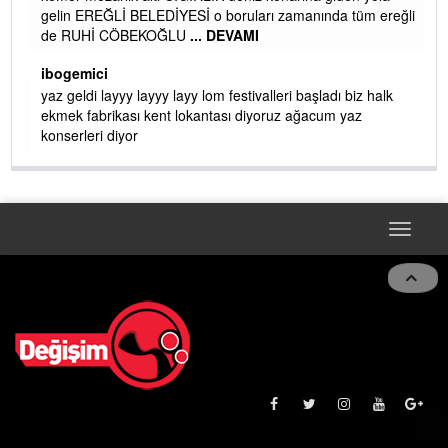
gelin EREĞLİ BELEDİYESİ o boruları zamanında tüm ereğli
de RUHİ CÖBEKOĞLU
... DEVAMI
AMI
ibogemici
yaz geldi layyy layyy layy lom festivalleri başladı biz halk
ekmek fabrikası kent lokantası diyoruz ağacum yaz
konserleri diyor
Toggle
navigat