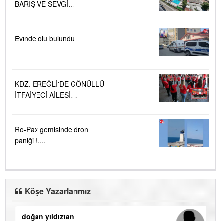
BARIŞ VE SEVGİ
PLAJLARINDA DENİZ SUYU
KALİTESİ "MÜKEMMEL"
Evinde ölü bulundu
KDZ. EREĞLİ'DE GÖNÜLLÜ
İTFAİYECİ AİLESİ
BÜYÜYOR...
Ro-Pax gemisinde dron
paniği !....
Köşe Yazarlarımız
doğan yıldıztan
Di