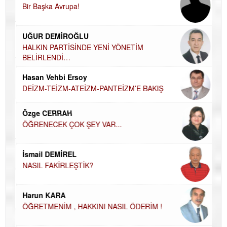
Bir Başka Avrupa!
KA
Ha
UĞUR DEMİROĞLU
DÜ
AH
HALKIN PARTİSİNDE YENİ YÖNETİM
BELİRLENDİ…
Hü
Hasan Vehbi Ersoy
H
DEİZM-TEİZM-ATEİZM-PANTEİZM’E BAKIŞ
El
EC
Özge CERRAH
ÖĞRENECEK ÇOK ŞEY VAR...
Du
İN
NA
İsmail DEMİREL
NASIL FAKİRLEŞTİK?
Ku
Ço
Harun KARA
ÖĞRETMENİM , HAKKINI NASIL ÖDERİM !