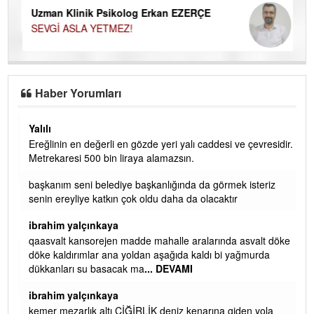
Uzman Klinik Psikolog Erkan EZERÇE
SEVGİ ASLA YETMEZ!
Haber Yorumları
Yalılı
Ereğlinin en değerli en gözde yeri yalı caddesi ve çevresidir.
 iç
Metrekaresi 500 bin liraya alamazsın.
başkanım seni belediye başkanlığında da görmek isteriz
senin ereyliye katkın çok oldu daha da olacaktır
ibrahim yalçınkaya
qaasvalt kansorejen madde mahalle aralarında asvalt döke
döke kaldırımlar ana yoldan aşağıda kaldı bi yağmurda
dükkanları su basacak ma
... DEVAMI
ibrahim yalçınkaya
kemer mezarlık altı CİĞİRLİK deniz kenarına giden yola