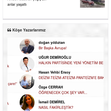
anlar yaşattı
Köşe Yazarlarımız
doğan yıldıztan
Di
Bir Başka Avrupa!
KA
Ha
UĞUR DEMİROĞLU
DÜ
AH
HALKIN PARTİSİNDE YENİ YÖNETİM
BELİRLENDİ…
Hü
Hasan Vehbi Ersoy
H
DEİZM-TEİZM-ATEİZM-PANTEİZM’E BAKIŞ
El
EC
Özge CERRAH
ÖĞRENECEK ÇOK ŞEY VAR...
Du