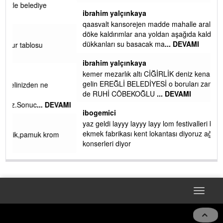
ibrahim yalçınkaya
qaasvalt kansorejen madde mahalle aralarında asvalt döke
döke kaldırımlar ana yoldan aşağıda kaldı bi yağmurda
dükkanları su basacak ma
... DEVAMI
ibrahim yalçınkaya
kemer mezarlık altı CİĞİRLİK deniz kenarına giden yola
gelin EREĞLİ BELEDİYESİ o boruları zamanında tüm ereğli
de RUHİ CÖBEKOĞLU
... DEVAMI
AMI
ibogemici
yaz geldi layyy layyy layy lom festivalleri başladı biz halk
ekmek fabrikası kent lokantası diyoruz ağacum yaz
konserleri diyor
Toggle
navigat