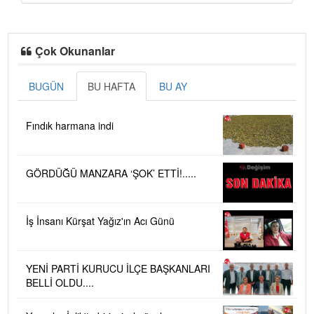
Çok Okunanlar
BUGÜN
BU HAFTA
BU AY
Fındık harmana indi
GÖRDÜĞÜ MANZARA ‘ŞOK’ ETTİ!.....
İş İnsanı Kürşat Yağız'ın Acı Günü
YENİ PARTİ KURUCU İLÇE BAŞKANLARI
BELLİ OLDU....