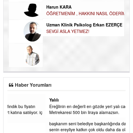
İN
İsmail DEMİREL
NA
NASIL FAKİRLEŞTİK?
Ku
Ço
Harun KARA
ÖĞRETMENİM , HAKKINI NASIL ÖDERİM !
Uzman Klinik Psikolog Erkan EZERÇE
SEVGİ ASLA YETMEZ!
Haber Yorumları
Yalılı
Ereğlinin en değerli en gözde yeri yalı caddesi ve çevresidir.
 iç
Metrekaresi 500 bin liraya alamazsın.
başkanım seni belediye başkanlığında da görmek isteriz
senin ereyliye katkın çok oldu daha da olacaktır