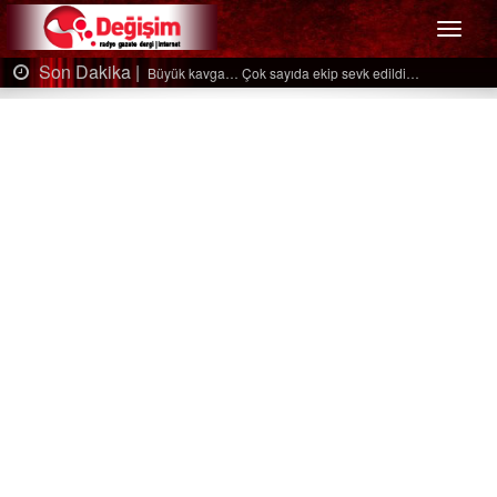
Menü
Son Dakika |
ıda ekip sevk edildi…
Ağaçtan düştü…