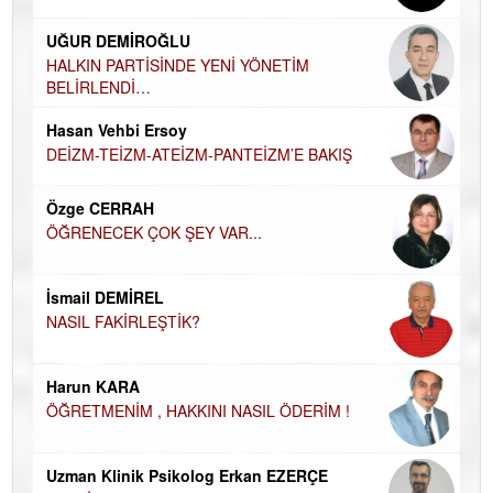
Ha
UĞUR DEMİROĞLU
DÜ
AH
HALKIN PARTİSİNDE YENİ YÖNETİM
BELİRLENDİ…
Hü
Hasan Vehbi Ersoy
H
DEİZM-TEİZM-ATEİZM-PANTEİZM’E BAKIŞ
El
EC
Özge CERRAH
ÖĞRENECEK ÇOK ŞEY VAR...
Du
İN
NA
İsmail DEMİREL
NASIL FAKİRLEŞTİK?
Ku
Ço
Harun KARA
ÖĞRETMENİM , HAKKINI NASIL ÖDERİM !
Uzman Klinik Psikolog Erkan EZERÇE