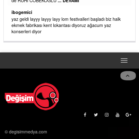
de RUHİ CÖBEKOĞLU
... DEVAMI
AMI
ibogemici
yaz geldi layyy layyy layy lom festivalleri başladı biz halk
ekmek fabrikası kent lokantası diyoruz ağacum yaz
konserleri diyor
Toggle
naviga
© degisimmedya.com