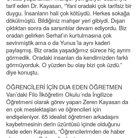
tarif eden Dr. Kayasan, “Yani oradaki çok tarifsiz bir
duygu. İnsanların hali çok kötüydü. Herkes sokağa
dökülmüştü. Bildiğiniz mahşer yeri gibiydi. Dışarı
çıktıktan sonra da sarsıntılar devam ediyordu. Biz
oradan gelirken Serhat’ın kurtulmasına çok
sevinmiştik ama o da Yunus´la aynı kaderi
paylaşmış. Biz orada yaşadığımız sürece hiç ayrım
görmedik. Oradaki insanları da kendimizden farklı
görmüyorduk. O yüzden bu olay bizi çok üzdü.”
diye konuştu.
ÖĞRENCİLERİ İÇİN DUA EDEN ÖĞRETMEN
Van’daki Filo İlköğretim Okulu´nda İngilizce
Öğretmeni olarak görev yapan Zeren Kayasan da
en çok meslektaşları ve öğrencileri için
endişeleniyor. 65 idealist öğretmen arkadaşını
kaybetmesinin derin üzüntüsü içinde olduğunu
ifade eden Kayasan, “Öğrencilerimden de haber