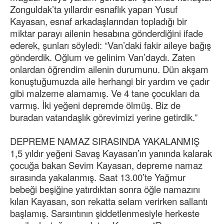
Zonguldak’ta yıllardır esnaflık yapan Yusuf
Kayasan, esnaf arkadaşlarından topladığı bir
miktar parayı ailenin hesabına gönderdiğini ifade
ederek, şunları söyledi: “Van’daki fakir aileye bağış
gönderdik. Oğlum ve gelinim Van’daydı. Zaten
onlardan öğrendim ailenin durumunu. Dün akşam
konuştuğumuzda aile herhangi bir yardım ve çadır
gibi malzeme alamamış. Ve 4 tane çocukları da
varmış. İki yeğeni depremde ölmüş. Biz de
buradan vatandaşlık görevimizi yerine getirdik.”
DEPREME NAMAZ SIRASINDA YAKALANMIŞ
1,5 yıldır yeğeni Savaş Kayasan’ın yanında kalarak
çocuğa bakan Sevim Kayasan, depreme namaz
sırasında yakalanmış. Saat 13.00’te Yağmur
bebeği beşiğine yatırdıktan sonra öğle namazını
kılan Kayasan, son rekatta selam verirken sallantı
başlamış. Sarsıntının şiddetlenmesiyle herkeste