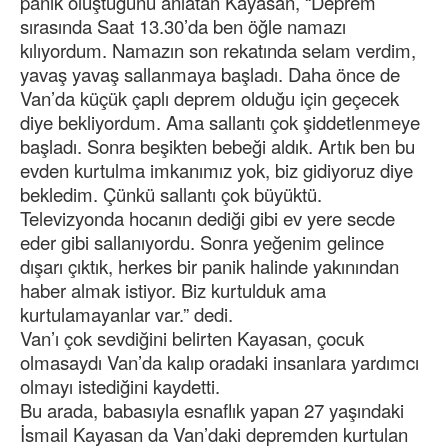
panik oluştuğunu anlatan Kayasan, “Deprem
sırasında Saat 13.30’da ben öğle namazı
kılıyordum. Namazın son rekatında selam verdim,
yavaş yavaş sallanmaya başladı. Daha önce de
Van’da küçük çaplı deprem olduğu için geçecek
diye bekliyordum. Ama sallantı çok şiddetlenmeye
başladı. Sonra beşikten bebeği aldık. Artık ben bu
evden kurtulma imkanımız yok, biz gidiyoruz diye
bekledim. Çünkü sallantı çok büyüktü.
Televizyonda hocanın dediği gibi ev yere secde
eder gibi sallanıyordu. Sonra yeğenim gelince
dışarı çıktık, herkes bir panik halinde yakınından
haber almak istiyor. Biz kurtulduk ama
kurtulamayanlar var.” dedi.
Van’ı çok sevdiğini belirten Kayasan, çocuk
olmasaydı Van’da kalıp oradaki insanlara yardımcı
olmayı istediğini kaydetti.
Bu arada, babasıyla esnaflık yapan 27 yaşındaki
İsmail Kayasan da Van’daki depremden kurtulan