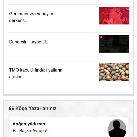
Geri manevra yapayım
derken!....
Dengesini kaybetti!....
TMO kabuklı fındık fiyatlarını
açıkladı....
Köşe Yazarlarımız
doğan yıldıztan
Di
Bir Başka Avrupa!
KA