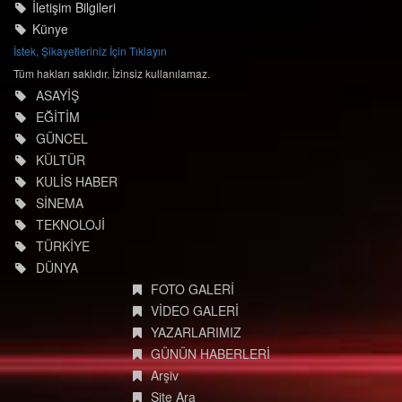
İletişim Bilgileri
Künye
İstek, Şikayetleriniz İçin Tıklayın
Tüm hakları saklıdır. İzinsiz kullanılamaz.
ASAYİŞ
EĞİTİM
GÜNCEL
KÜLTÜR
KULİS HABER
SİNEMA
TEKNOLOJİ
TÜRKİYE
DÜNYA
FOTO GALERİ
VİDEO GALERİ
YAZARLARIMIZ
GÜNÜN HABERLERİ
Arşiv
Site Ara