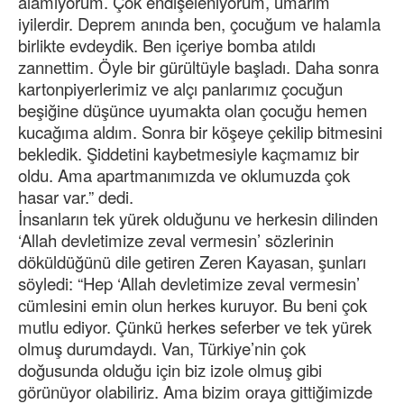
alamıyorum. Çok endişeleniyorum, umarım
iyilerdir. Deprem anında ben, çocuğum ve halamla
birlikte evdeydik. Ben içeriye bomba atıldı
zannettim. Öyle bir gürültüyle başladı. Daha sonra
kartonpiyerlerimiz ve alçı panlarımız çocuğun
beşiğine düşünce uyumakta olan çocuğu hemen
kucağıma aldım. Sonra bir köşeye çekilip bitmesini
bekledik. Şiddetini kaybetmesiyle kaçmamız bir
oldu. Ama apartmanımızda ve oklumuzda çok
hasar var.” dedi.
İnsanların tek yürek olduğunu ve herkesin dilinden
‘Allah devletimize zeval vermesin’ sözlerinin
döküldüğünü dile getiren Zeren Kayasan, şunları
söyledi: “Hep ‘Allah devletimize zeval vermesin’
cümlesini emin olun herkes kuruyor. Bu beni çok
mutlu ediyor. Çünkü herkes seferber ve tek yürek
olmuş durumdaydı. Van, Türkiye’nin çok
doğusunda olduğu için biz izole olmuş gibi
görünüyor olabiliriz. Ama bizim oraya gittiğimizde