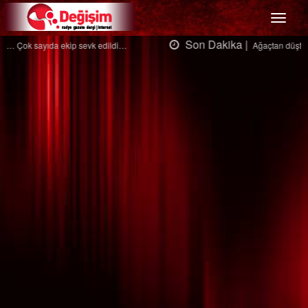
Menü
Son Dakika |
Ağaçtan düştü…