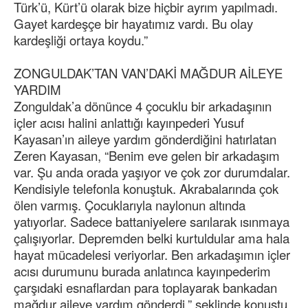
Türk’ü, Kürt’ü olarak bize hiçbir ayrım yapılmadı.
Gayet kardeşçe bir hayatımız vardı. Bu olay
kardeşliği ortaya koydu.”
ZONGULDAK’TAN VAN’DAKİ MAĞDUR AİLEYE
YARDIM
Zonguldak’a dönünce 4 çocuklu bir arkadaşının
içler acısı halini anlattığı kayınpederi Yusuf
Kayasan’ın aileye yardım gönderdiğini hatırlatan
Zeren Kayasan, “Benim eve gelen bir arkadaşım
var. Şu anda orada yaşıyor ve çok zor durumdalar.
Kendisiyle telefonla konuştuk. Akrabalarında çok
ölen varmış. Çocuklarıyla naylonun altında
yatıyorlar. Sadece battaniyelere sarılarak ısınmaya
çalışıyorlar. Depremden belki kurtuldular ama hala
hayat mücadelesi veriyorlar. Ben arkadaşımın içler
acısı durumunu burada anlatınca kayınpederim
çarşıdaki esnaflardan para toplayarak bankadan
mağdur aileye yardım gönderdi.” şeklinde konuştu.