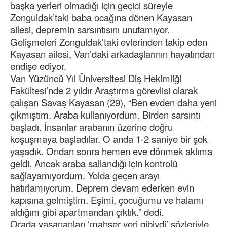
başka yerleri olmadığı için geçici süreyle
Zonguldak’taki baba ocağına dönen Kayasan
ailesi, depremin sarsıntısını unutamıyor.
Gelişmeleri Zonguldak’taki evlerinden takip eden
Kayasan ailesi, Van’daki arkadaşlarının hayatından
endişe ediyor.
Van Yüzüncü Yıl Üniversitesi Diş Hekimliği
Fakültesi’nde 2 yıldır Araştırma görevlisi olarak
çalışan Savaş Kayasan (29), “Ben evden daha yeni
çıkmıştım. Araba kullanıyordum. Birden sarsıntı
başladı. İnsanlar arabanın üzerine doğru
koşuşmaya başladılar. O anda 1-2 saniye bir şok
yaşadık. Ondan sonra hemen eve dönmek aklıma
geldi. Ancak araba sallandığı için kontrolü
sağlayamıyordum. Yolda geçen arayı
hatırlamıyorum. Deprem devam ederken evin
kapısına gelmiştim. Eşimi, çocuğumu ve halamı
aldığım gibi apartmandan çıktık.” dedi.
Orada yaşananları ‘mahşer yeri gibiydi’ sözleriyle