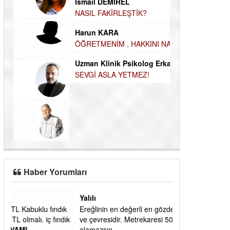
Durul Mert M.A
İsmail DEMİREL
İNSANLARIN E
NASIL FAKİRLEŞTİK?
MUTLULUK AMA
Harun KARA
OLABİLİRİZ?
ÖĞRETMENİM , HAKKINI NASIL ÖDERİM !
Kudret Yavuz E
Uzman Klinik Psikolog Erkan EZERÇE
Çocuğunuz her 
SEVGİ ASLA YETMEZ!
Haber Yorumları
Yalılı
ık
Ereğlinin en değerli en gözde yeri yalı caddesi
dık
ve çevresidir. Metrekaresi 500 bin liraya
alamazsın.