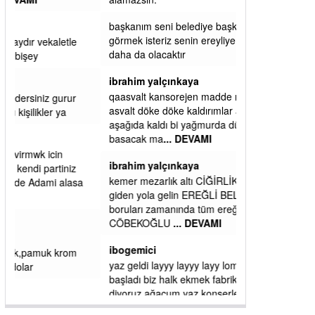
başkanım seni belediye başkanlığında da
görmek isteriz senin ereyliye katkın çok oldu
daha da olacaktır
ibrahim yalçınkaya
qaasvalt kansorejen madde mahalle aralarında
asvalt döke döke kaldırımlar ana yoldan
aşağıda kaldı bi yağmurda dükkanları su
basacak ma
... DEVAMI
ibrahim yalçınkaya
kemer mezarlık altı CİĞİRLİK deniz kenarına
giden yola gelin EREĞLİ BELEDİYESİ o
boruları zamanında tüm ereğli de RUHİ
CÖBEKOĞLU
... DEVAMI
ibogemici
yaz geldi layyy layyy layy lom festivalleri
başladı biz halk ekmek fabrikası kent lokantası
diyoruz ağacum yaz konserleri diyor