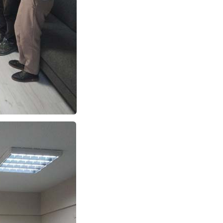
NOKTA: ARA ÖĞÜNLER
Konuk Yazar
Temiz enerji ve gelecek
mücadelesi
Uğuralp CİVELEK
“Bu bir suç duyurusudur”
Özkan Doğan
YEREL RADYO VE REKLAM
Mustafa Ozturk
İç fındığın fiyatı bu gün 1600 TL Kabuklu fınd
bu fiyatın dörtte biri yani 400 TL olmalı. iç fın
dört katına satılıyor. iç f
... DEVAMI