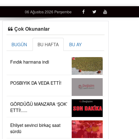
06 Ağustos 2026 Perşembe
Çok Okunanlar
BUGÜN
BU HAFTA
BU AY
Fındık harmana indi
POSBIYIK DA VEDA ETTİ!
GÖRDÜĞÜ MANZARA ‘ŞOK’
ETTİ!.....
Ehliyet sevinci birkaç saat
sürdü