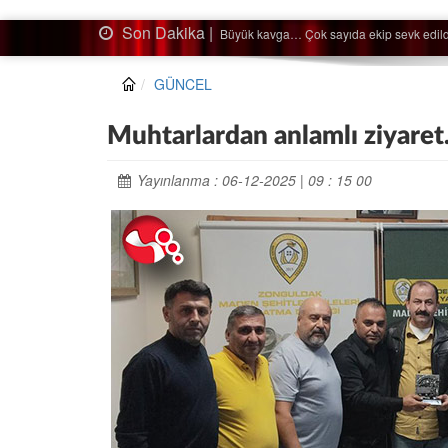
Son Dakika |
Ağaçtan düştü…
GÜNCEL
Muhtarlardan anlamlı ziyare
Yayınlanma : 06-12-2025 | 09 : 15 00