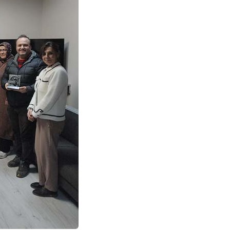
ibrahim yalçınkaya
POSBIYIK nerelerde ya kaç aydır vekaletle
belediye yönetilirmi hayretdebişey
Kadir inanc
Ekmek yediğiniz yere veda edersiniz gurur
tablosu yaparsınız değişik bu kişilikler ya
Muhammed
Valla tren kactj gitti.Uysali devirmwk icin
elinizden ne geliyosa Chp ile kendi partiniz
aleyhine calistiniz.Becerdinizde Adami alasa
ettiniz.Sonuc
... DEVAMI
Ali
1950 türkiye
ihracati,tütün,kuruüzüm,findik,pamuk krom
mdeni,kafa basi senede 14 dolar