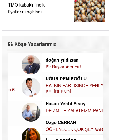
TMO kabuklı fındık
fiyatlarını açıkladı....
Köşe Yazarlarımız
doğan yıldıztan
Dilek Şen Kara
Bir Başka Avrupa!
KAYIP-YAS SÜR
Hamdi Güner
UĞUR DEMİROĞLU
DÜNYASI İÇİN
MÜSLÜMAN AHİ
HALKIN PARTİSİNDE YENİ YÖNETİM
BELİRLENDİ…
Hüseyin Aksak
Hasan Vehbi Ersoy
HAVADAN SUD
DEİZM-TEİZM-ATEİZM-PANTEİZM’E BAKIŞ
Elif Yapıcı
Özge CERRAH
ECHO İLE NARC
HİKÂYESİ
ÖĞRENECEK ÇOK ŞEY VAR...