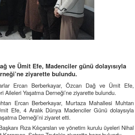
ğ ve Ümit Efe, Madenciler günü dolayısıyla
rneği’ne ziyarette bulundu.
arlar Ercan Berberkayar, Özcan Dağ ve Ümit Efe,
i Aileleri Yaşatma Derneği’ne ziyarette bulundu.
htarı Ercan Berberkayar, Murtaza Mahallesi Muhtarı
it Efe, 4 Aralık Dünya Madenciler Günü dolaysıyla
aşatma Derneği’ni ziyaret etti.
aşkanı Rıza Kılıçarslan ve yönetim kurulu üyeleri Nihal
Karaman, Şaban Taytekin ziyarette hazır bulundu.