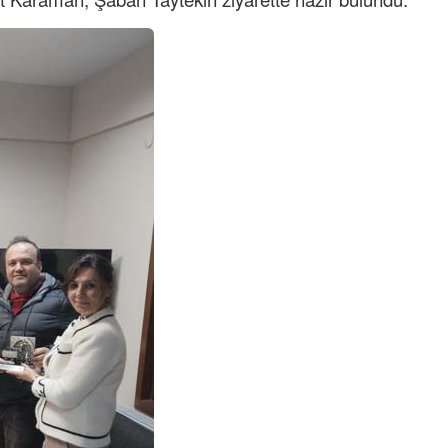
Semih ÇOLAK
SEÇMEN NE DEDİ?
Op. Dr. Erol GÜNEN
Kemiklerinizi Sessizce Çürüten 6
Alışkanlık
Şenol AZMAN
“Aman doktor, yaman doktor.
Derdime bir çare!” – 2-
Merve KIRAN
KİLO KONTROLÜNDE KİLİT