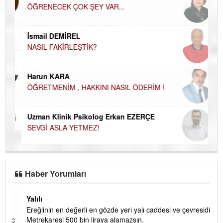
ÖĞRENECEK ÇOK ŞEY VAR...
Du
İN
NA
İsmail DEMİREL
NASIL FAKİRLEŞTİK?
Ku
Ço
Harun KARA
ÖĞRETMENİM , HAKKINI NASIL ÖDERİM !
Uzman Klinik Psikolog Erkan EZERÇE
SEVGİ ASLA YETMEZ!
Haber Yorumları
Yalılı
Ereğlinin en değerli en gözde yeri yalı caddesi ve çevresidir.
 iç
Metrekaresi 500 bin liraya alamazsın.