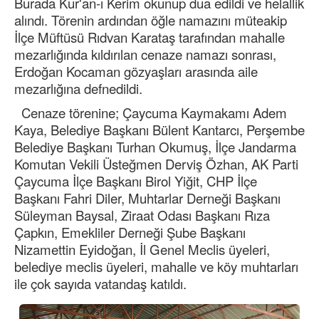
Burada Kur'an-ı Kerim okunup dua edildi ve helallik
alındı. Törenin ardından öğle namazını müteakip
İlçe Müftüsü Rıdvan Karataş tarafından mahalle
mezarlığında kıldırılan cenaze namazı sonrası,
Erdoğan Kocaman gözyaşları arasında aile
mezarlığına defnedildi.
Cenaze törenine; Çaycuma Kaymakamı Adem
Kaya, Belediye Başkanı Bülent Kantarcı, Perşembe
Belediye Başkanı Turhan Okumuş, İlçe Jandarma
Komutan Vekili Üsteğmen Derviş Özhan, AK Parti
Çaycuma İlçe Başkanı Birol Yiğit, CHP İlçe
Başkanı Fahri Diler, Muhtarlar Derneği Başkanı
Süleyman Baysal, Ziraat Odası Başkanı Rıza
Çapkın, Emekliler Derneği Şube Başkanı
Nizamettin Eyidoğan, İl Genel Meclis üyeleri,
belediye meclis üyeleri, mahalle ve köy muhtarları
ile çok sayıda vatandaş katıldı.