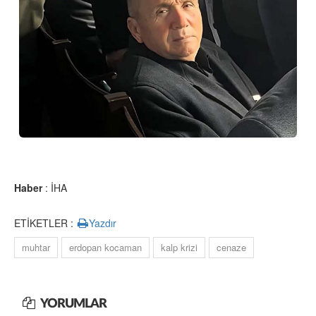
Haber
: İHA
ETİKETLER :
Yazdır
muhtar
erdopan kocaman
kalp krizi
cenaze
YORUMLAR