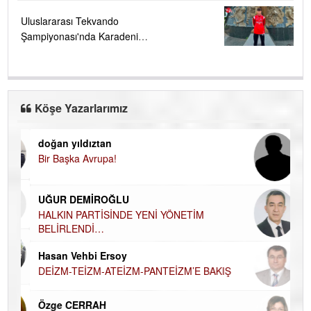
Uluslararası Tekvando
Şampiyonası'nda Karadeniz
Ereğli'ye büyük gurur
Köşe Yazarlarımız
doğan yıldıztan
Di
Bir Başka Avrupa!
KA
Ha
UĞUR DEMİROĞLU
DÜ
AH
HALKIN PARTİSİNDE YENİ YÖNETİM
BELİRLENDİ…
Hü
Hasan Vehbi Ersoy
H
DEİZM-TEİZM-ATEİZM-PANTEİZM’E BAKIŞ
El
EC
Özge CERRAH