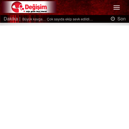
Menü
Son Dakika |
Ağaçtan düştü…