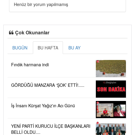
Henüz bir yorum yapılmamış
Çok Okunanlar
BUGÜN
BU HAFTA
BU AY
Fındık harmana indi
GÖRDÜĞÜ MANZARA ‘ŞOK’ ETTİ!.....
İş İnsanı Kürşat Yağız'ın Acı Günü
YENİ PARTİ KURUCU İLÇE BAŞKANLARI
BELLİ OLDU....