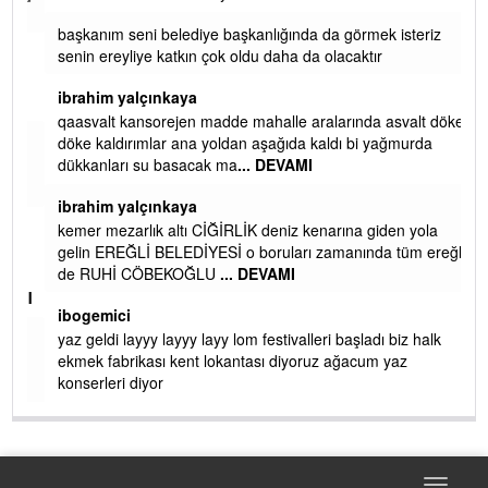
başkanım seni belediye başkanlığında da görmek isteriz
senin ereyliye katkın çok oldu daha da olacaktır
ibrahim yalçınkaya
qaasvalt kansorejen madde mahalle aralarında asvalt döke
döke kaldırımlar ana yoldan aşağıda kaldı bi yağmurda
dükkanları su basacak ma
... DEVAMI
ibrahim yalçınkaya
kemer mezarlık altı CİĞİRLİK deniz kenarına giden yola
gelin EREĞLİ BELEDİYESİ o boruları zamanında tüm ereğli
de RUHİ CÖBEKOĞLU
... DEVAMI
AMI
ibogemici
yaz geldi layyy layyy layy lom festivalleri başladı biz halk
ekmek fabrikası kent lokantası diyoruz ağacum yaz
konserleri diyor
Toggle