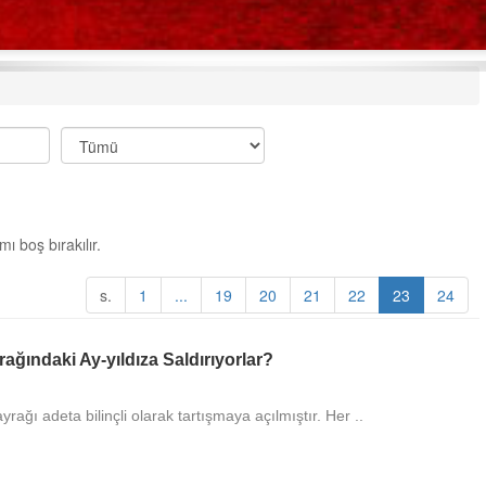
ı boş bırakılır.
s.
1
...
19
20
21
22
23
24
Remziye
ağındaki Ay-yıldıza Saldırıyorlar?
Erol hocamıza çok teşekkürler ort
alanında böyle faydalı bilgileri bizle
paylaştığınız için çok teşekkür eder
ağı adeta bilinçli olarak tartışmaya açılmıştır. Her ..
DEVAMI
Selman Yanık