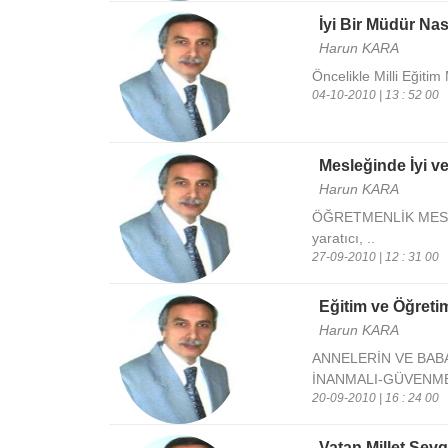
İyi Bir Müdür Nas
Harun KARA
Öncelikle Milli Eğitim 
04-10-2010 | 13 : 52 00
Mesleğinde İyi v
Harun KARA
ÖĞRETMENLİK MESLEĞİ 
yaratıcı, ..
27-09-2010 | 12 : 31 00
Eğitim ve Öğreti
Harun KARA
ANNELERİN VE BAB
İNANMALI-GÜVENMEL
20-09-2010 | 16 : 24 00
Vatan Millet Sevg