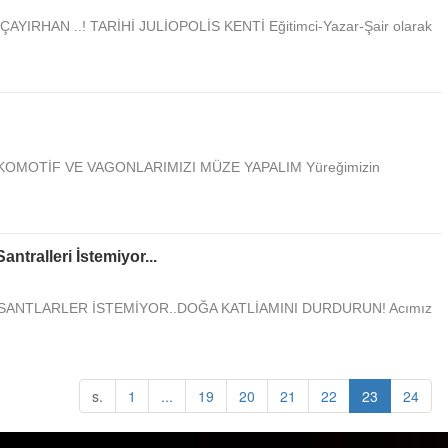
AYIRHAN ..! TARİHİ JULİOPOLİS KENTİ Eğitimci-Yazar-Şair olarak
KOMOTİF VE VAGONLARIMIZI MÜZE YAPALIM Yüreğimizin
ntralleri İstemiyor...
SANTLARLER İSTEMİYOR..DOĞA KATLİAMINI DURDURUN! Acımız
s.
1
...
19
20
21
22
23
24