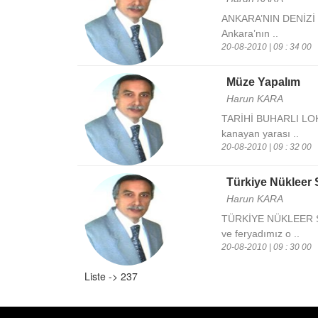
ANKARA’NIN DENİZİ Ç
Ankara’nın ..
20-08-2010 | 09 : 34 00
Müze Yapalım
Harun KARA
TARİHİ BUHARLI LO
kanayan yarası ..
20-08-2010 | 09 : 32 00
Türkiye Nükleer Sa
Harun KARA
TÜRKİYE NÜKLEER 
ve feryadımız o ..
20-08-2010 | 09 : 30 00
Liste -> 237