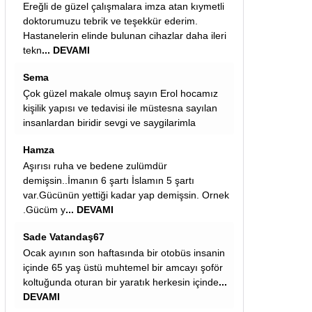
tan kıymetli
sevgili hüseyin: torpil meselesinde ak parti ve
erim.
kadroları çeşitli uygulamalarla torpil yapmayı
r daha ileri
bırakmadığı sürece yapılan her kural eksikli
...
DEVAMI
Masör Cengiz
l hocamız
Cemaatin hangi masajı aldığı önemli elbet.
na sayılan
Remziye
rimla
Erol hocamız bizler için çok yararlı bilgiler için
teşekkür ederiz
REMZİYE TURKOGLU
şartı
Çok çok faydalı bilgiler ortepedi doktorumuz
işsin. Ornek
erol hocamıza çok teşekkürler malesef
gençlerimiz kafelerde hareketsiz fast-food
besleniyorlar
... DEVAMI
büs insanin
mcayı şoför
sin içinde
...