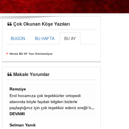
Çok Okunan Köşe Yazıları
BUGÜN
BU HAFTA
BU AY
»
Henüz BU AY Yazı Görünmüyor
Makale Yorumlar
Ali
opedi
Almanyada senede bir kac sefer
rle
kelle,paca,iskembe vereyim diye israr eden
iz ereğli h
...
afgan bakkala her sefer dedigim gibi onlari
yapan anneler coktan öldü ,yen
... DEVAMI
azmi alışkın