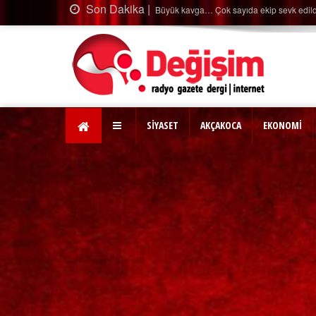
ika |
Büyük kavga… Çok sayıda ekip sevk edildi…
SİYASET
AKÇAKOCA
EKONOMİ