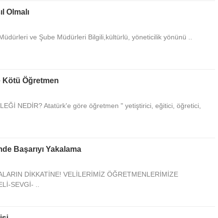
Ereğli de güzel çalışmalara imza a
ıl Olmalı
doktorumuzu tebrik ve teşekkür ed
Hastanelerin elinde bulunan cihazla
tekn
... DEVAMI
Müdürleri ve Şube Müdürleri Bilgili,kültürlü, yöneticilik yönünü ..
Sema
Çok güzel makale olmuş sayın Ero
kişilik yapısı ve tedavisi ile müstes
e Kötü Öğretmen
insanlardan biridir sevgi ve saygila
Hamza
NEDİR? Atatürk'e göre öğretmen " yetiştirici, eğitici, öğretici,
Aşırısı ruha ve bedene zulümdür
demişsin..İmanın 6 şartı İslamın 5 
var.Gücünün yettiği kadar yap dem
.Gücüm y
... DEVAMI
mde Başarıyı Yakalama
Sade Vatandaş67
ALARIN DİKKATİNE! VELİLERİMİZ ÖĞRETMENLERİMİZE
Ocak ayının son haftasında bir oto
İ-SEVGİ- ..
içinde 65 yaş üstü muhtemel bir a
koltuğunda oturan bir yaratık herke
DEVAMI
isi