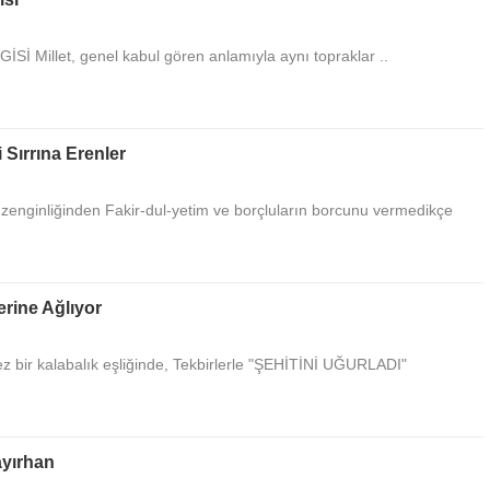
İ Millet, genel kabul gören anlamıyla aynı topraklar ..
Sırrına Erenler
enginliğinden Fakir-dul-yetim ve borçluların borcunu vermedikçe
erine Ağlıyor
bir kalabalık eşliğinde, Tekbirlerle "ŞEHİTİNİ UĞURLADI"
ayırhan