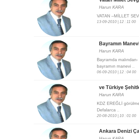
Harun KARA
VATAN –MİLLET SEVGİS
13-09-2010 | 12 : 11 00
Bayramın Manevi 
Harun KARA
Bayramda malından- z
bayramın manevi ..
06-09-2010 | 12 : 04 00
ve Türkiye Şehitl
Harun KARA
KDZ EREĞLİ görülmez 
Defalarca ..
20-08-2010 | 10 : 01 00
Ankara Denizi Ç
Harun KARA