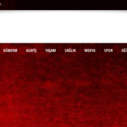
Son Dakika |
Ağaçtan düştü…
GÜNDEM
ASAYİŞ
YAŞAM
SAĞLIK
MEDYA
SPOR
EĞ