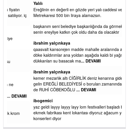
Yalılı
Ereğlinin en değerli en gözde yeri yalı caddesi ve çevresidir.
 iç
Metrekaresi 500 bin liraya alamazsın.
başkanım seni belediye başkanlığında da görmek isteriz
senin ereyliye katkın çok oldu daha da olacaktır
ibrahim yalçınkaya
qaasvalt kansorejen madde mahalle aralarında asvalt döke
döke kaldırımlar ana yoldan aşağıda kaldı bi yağmurda
dükkanları su basacak ma
... DEVAMI
ibrahim yalçınkaya
kemer mezarlık altı CİĞİRLİK deniz kenarına giden yola
gelin EREĞLİ BELEDİYESİ o boruları zamanında tüm ereğli
de RUHİ CÖBEKOĞLU
... DEVAMI
AMI
ibogemici
yaz geldi layyy layyy layy lom festivalleri başladı biz halk
ekmek fabrikası kent lokantası diyoruz ağacum yaz
konserleri diyor