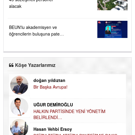
alacak
BEUN'lu akademisyen ve
öğrencilerin buluşuna patent
verildi
Köşe Yazarlarımız
doğan yıldıztan
Di
Bir Başka Avrupa!
KA
Ha
UĞUR DEMİROĞLU
DÜ
AH
HALKIN PARTİSİNDE YENİ YÖNETİM
BELİRLENDİ…
Hü
Hasan Vehbi Ersoy
H