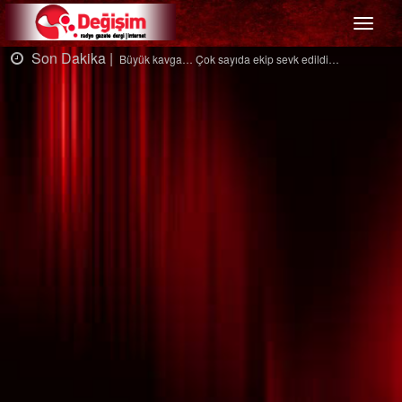
Menü
Son Dakika |
Ağaçtan düştü…