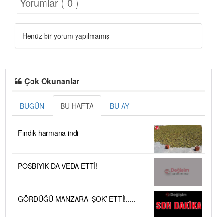
Yorumlar ( 0 )
Henüz bir yorum yapılmamış
Çok Okunanlar
BUGÜN
BU HAFTA
BU AY
Fındık harmana indi
POSBIYIK DA VEDA ETTİ!
GÖRDÜĞÜ MANZARA ‘ŞOK’ ETTİ!.....