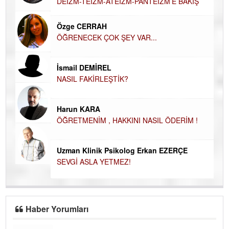
DEİZM-TEİZM-ATEİZM-PANTEİZM’E BAKIŞ
El
EC
Özge CERRAH
ÖĞRENECEK ÇOK ŞEY VAR...
Du
İN
NA
İsmail DEMİREL
NASIL FAKİRLEŞTİK?
Ku
Ço
Harun KARA
ÖĞRETMENİM , HAKKINI NASIL ÖDERİM !
Uzman Klinik Psikolog Erkan EZERÇE
SEVGİ ASLA YETMEZ!
Haber Yorumları