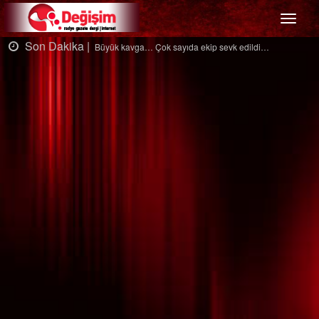
Menü
Son Dakika |
sevk edildi…
Ağaçtan düştü…