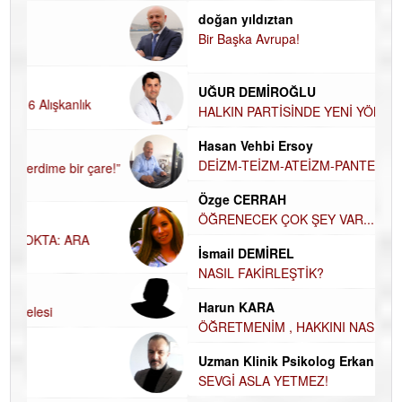
doğan yıldıztan
Di
Bir Başka Avrupa!
KA
Ha
UĞUR DEMİROĞLU
DÜ
AH
HALKIN PARTİSİNDE YENİ YÖNETİM
BELİRLENDİ…
Hü
Hasan Vehbi Ersoy
H
DEİZM-TEİZM-ATEİZM-PANTEİZM’E BAKIŞ
El
Özge CERRAH
EC
ÖĞRENECEK ÇOK ŞEY VAR...
Du
İsmail DEMİREL
İN
NA
NASIL FAKİRLEŞTİK?
Ku
Harun KARA
Ço
ÖĞRETMENİM , HAKKINI NASIL ÖDERİM !
Uzman Klinik Psikolog Erkan EZERÇE
SEVGİ ASLA YETMEZ!