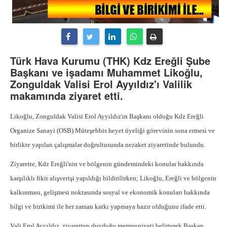
Türk Hava Kurumu (THK) Kdz Ereğli Şube
Başkanı ve işadamı Muhammet Likoğlu,
Zonguldak Valisi Erol Ayyıldız'ı Valilik
makamında ziyaret etti.
Likoğlu, Zonguldak Valisi Erol Ayyıldız'ın Başkanı olduğu Kdz Ereğli
Organize Sanayi (OSB) Müteşebbis heyet üyeliği görevinin sona ermesi ve
birlikte yapılan çalışmalar doğrultusunda nezaket ziyaretinde bulundu.
Ziyarette, Kdz Ereğli'nin ve bölgenin gündemindeki konular hakkında
karşılıklı fikir alışverişi yapıldığı bildirilirken; Likoğlu, Ereğli ve bölgenin
kalkınması, gelişmesi noktasında sosyal ve ekonomik konuları hakkında
bilgi ve birikimi ile her zaman katkı yapmaya hazır olduğunu ifade etti.
Vali Erol Ayyıldız, ziyaretten duyduğu memnuniyeti belirterek Başkan