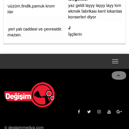
yaz geldi layyy layyy layy lom festivalleri başladı biz halk
ekmek fabrikası kent lokantası diyoruz ağacum yaz
konserleri diyor
J
ir.
İşçilerin
Toggle
navigat
© degisimmedya.com