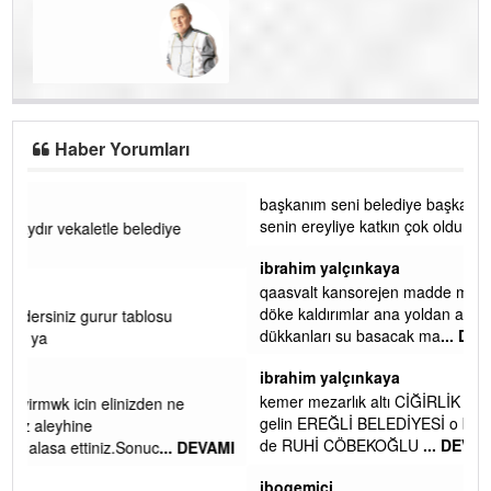
Haber Yorumları
başkanım seni belediye başkanlığında da görmek isteriz
senin ereyliye katkın çok oldu daha da olacaktır
ibrahim yalçınkaya
qaasvalt kansorejen madde mahalle aralarında asvalt döke
döke kaldırımlar ana yoldan aşağıda kaldı bi yağmurda
dükkanları su basacak ma
... DEVAMI
ibrahim yalçınkaya
kemer mezarlık altı CİĞİRLİK deniz kenarına giden yola
gelin EREĞLİ BELEDİYESİ o boruları zamanında tüm ereğli
de RUHİ CÖBEKOĞLU
... DEVAMI
AMI
ibogemici