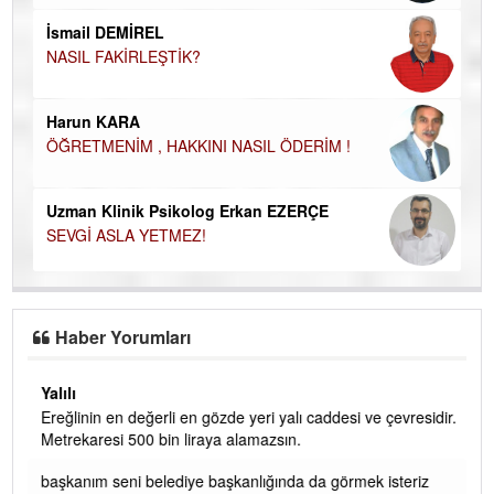
NA
İsmail DEMİREL
NASIL FAKİRLEŞTİK?
Ku
Ço
Harun KARA
ÖĞRETMENİM , HAKKINI NASIL ÖDERİM !
Uzman Klinik Psikolog Erkan EZERÇE
SEVGİ ASLA YETMEZ!
Haber Yorumları
Yalılı
Ereğlinin en değerli en gözde yeri yalı caddesi ve çevresidir.
 iç
Metrekaresi 500 bin liraya alamazsın.
başkanım seni belediye başkanlığında da görmek isteriz