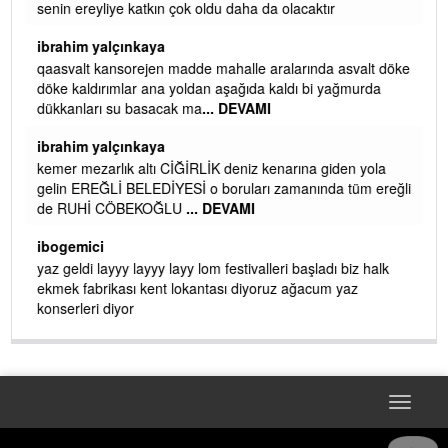
senin ereyliye katkın çok oldu daha da olacaktır
ibrahim yalçınkaya
qaasvalt kansorejen madde mahalle aralarında asvalt döke
döke kaldırımlar ana yoldan aşağıda kaldı bi yağmurda
dükkanları su basacak ma
... DEVAMI
ibrahim yalçınkaya
kemer mezarlık altı CİĞİRLİK deniz kenarına giden yola
gelin EREĞLİ BELEDİYESİ o boruları zamanında tüm ereğli
de RUHİ CÖBEKOĞLU
... DEVAMI
AMI
ibogemici
yaz geldi layyy layyy layy lom festivalleri başladı biz halk
ekmek fabrikası kent lokantası diyoruz ağacum yaz
konserleri diyor
Toggle
navigat