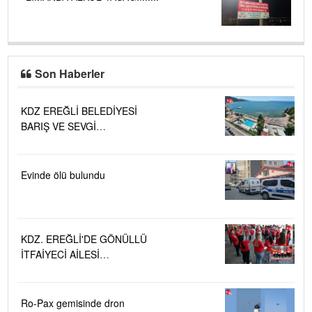
Son Haberler
KDZ EREĞLİ BELEDİYESİ
BARIŞ VE SEVGİ
PLAJLARINDA DENİZ SUYU
KALİTESİ "MÜKEMMEL"
Evinde ölü bulundu
KDZ. EREĞLİ'DE GÖNÜLLÜ
İTFAİYECİ AİLESİ
BÜYÜYOR...
Ro-Pax gemisinde dron