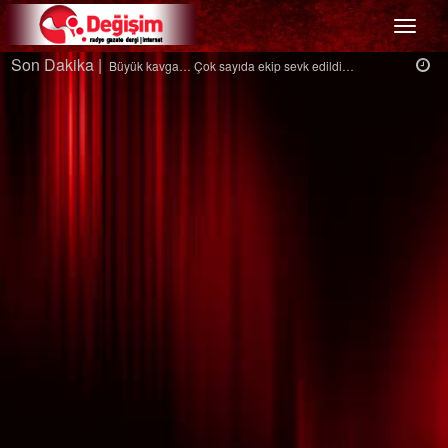
Menü
Son Dakika |
Ağaçtan düştü…