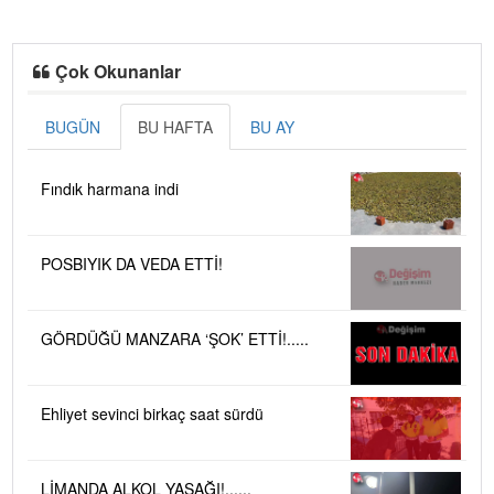
Çok Okunanlar
BUGÜN
BU HAFTA
BU AY
Fındık harmana indi
POSBIYIK DA VEDA ETTİ!
GÖRDÜĞÜ MANZARA ‘ŞOK’ ETTİ!.....
Ehliyet sevinci birkaç saat sürdü
LİMANDA ALKOL YASAĞI!......