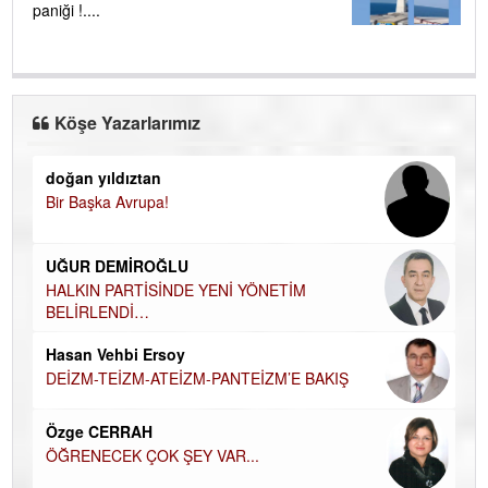
paniği !....
Köşe Yazarlarımız
doğan yıldıztan
Di
Bir Başka Avrupa!
KA
Ha
UĞUR DEMİROĞLU
DÜ
AH
HALKIN PARTİSİNDE YENİ YÖNETİM
BELİRLENDİ…
Hü
Hasan Vehbi Ersoy
H
DEİZM-TEİZM-ATEİZM-PANTEİZM’E BAKIŞ
El
EC
Özge CERRAH
ÖĞRENECEK ÇOK ŞEY VAR...
Du
İN