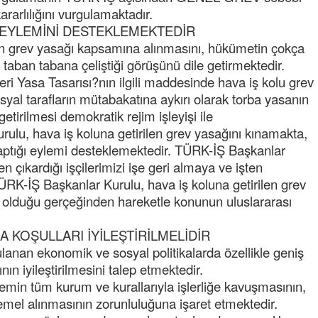
rarlılığını vurgulamaktadır.
NOKTA: ARA ÖĞÜNLER
Y EYLEMİNİ DESTEKLEMEKTEDİR
Konuk Yazar
n grev yasağı kapsamına alınmasını, hükümetin çokça
Temiz enerji ve gelecek
a taban tabana çeliştiği görüşünü dile getirmektedir.
mücadelesi
i Yasa Tasarısı?nın ilgili maddesinde hava iş kolu grev
al tarafların mütabakatına aykırı olarak torba yasanın
Uğuralp CİVELEK
“Bu bir suç duyurusudur”
tirilmesi demokratik rejim işleyişi ile
lu, hava iş koluna getirilen grev yasağını kınamakta,
ptığı eylemi desteklemektedir. TÜRK-İŞ Başkanlar
Özkan Doğan
 çıkardığı işçilerimizi işe geri almaya ve işten
YEREL RADYO VE REKLAM
RK-İŞ Başkanlar Kurulu, hava iş koluna getirilen grev
ı olduğu gerçeğinden hareketle konunun uluslararası
A KOŞULLARI İYİLEŞTİRİLMELİDİR
nan ekonomik ve sosyal politikalarda özellikle geniş
ın iyileştirilmesini talep etmektedir.
ibrahim yalçınkaya
min tüm kurum ve kurallarıyla işlerliğe kavuşmasının,
POSBIYIK nerelerde ya kaç aydır vekaletle
emel alınmasının zorunluluğuna işaret etmektedir.
belediye yönetilirmi hayretdebişey