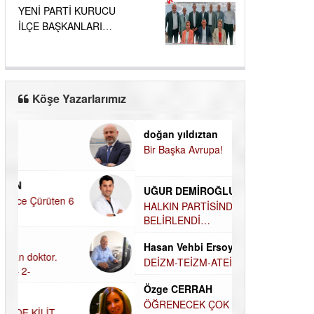
YENİ PARTİ KURUCU
İLÇE BAŞKANLARI
BELLİ OLDU....
Köşe Yazarlarımız
doğan yıldıztan
Dilek Şen Kara
Bir Başka Avrupa!
KAYIP-YAS SÜR
Hamdi Güner
UĞUR DEMİROĞLU
DÜNYASI İÇİN
MÜSLÜMAN AHİ
HALKIN PARTİSİNDE YENİ
YÖNETİM BELİRLENDİ…
Hüseyin Aksak
Hasan Vehbi Ersoy
HAVADAN SUD
DEİZM-TEİZM-ATEİZM-
Elif Yapıcı
PANTEİZM’E BAKIŞ
ECHO İLE NARC
Özge CERRAH
HİKÂYESİ