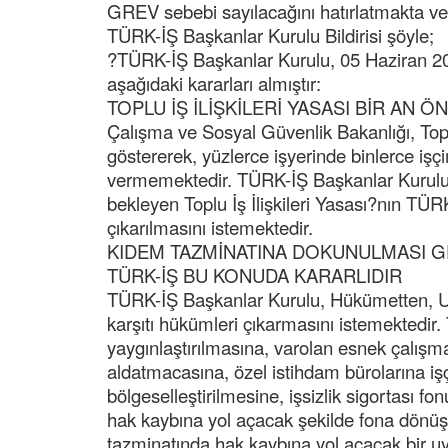
GREV sebebi sayılacağını hatırlatmakta ve 
TÜRK-İŞ Başkanlar Kurulu Bildirisi şöyle;
?TÜRK-İŞ Başkanlar Kurulu, 05 Haziran 2
aşağıdaki kararları almıştır:
TOPLU İŞ İLİŞKİLERİ YASASI BİR AN Ö
Çalışma ve Sosyal Güvenlik Bakanlığı, Toplu
göstererek, yüzlerce işyerinde binlerce işçim
vermemektedir. TÜRK-İŞ Başkanlar Kurulu
bekleyen Toplu İş İlişkileri Yasası?nın TÜRK
çıkarılmasını istemektedir.
KIDEM TAZMİNATINA DOKUNULMASI G
TÜRK-İŞ BU KONUDA KARARLIDIR
TÜRK-İŞ Başkanlar Kurulu, Hükümetten, Ul
karşıtı hükümleri çıkarmasını istemektedir
yaygınlaştırılmasına, varolan esnek çalışma
aldatmacasına, özel istihdam bürolarına işç
bölgeselleştirilmesine, işsizlik sigortası 
hak kaybına yol açacak şekilde fona dönüş
tazminatında hak kaybına yol açacak bi