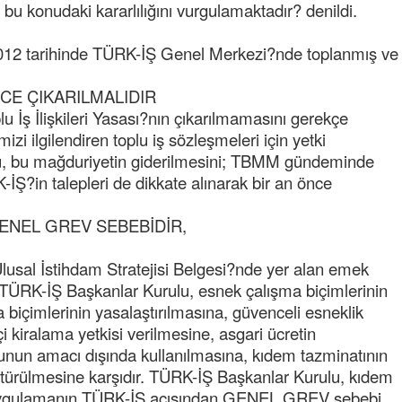
bu konudaki kararlılığını vurgulamaktadır? denildi.
012 tarihinde TÜRK-İŞ Genel Merkezi?nde toplanmış ve
NCE ÇIKARILMALIDIR
 İş İlişkileri Yasası?nın çıkarılmamasını gerekçe
izi ilgilendiren toplu iş sözleşmeleri için yetki
, bu mağduriyetin giderilmesini; TBMM gündeminde
Semih ÇOLAK
-İŞ?in talepleri de dikkate alınarak bir an önce
SEÇMEN NE DEDİ?
ENEL GREV SEBEBİDİR,
Op. Dr. Erol GÜNEN
Kemiklerinizi Sessizce Çürüten 6
usal İstihdam Stratejisi Belgesi?nde yer alan emek
Alışkanlık
. TÜRK-İŞ Başkanlar Kurulu, esnek çalışma biçimlerinin
 biçimlerinin yasalaştırılmasına, güvenceli esneklik
Şenol AZMAN
“Aman doktor, yaman doktor.
i kiralama yetkisi verilmesine, asgari ücretin
Derdime bir çare!” – 2-
fonunun amacı dışında kullanılmasına, kıdem tazminatının
türülmesine karşıdır. TÜRK-İŞ Başkanlar Kurulu, kıdem
Merve KIRAN
r uygulamanın TÜRK-İŞ açısından GENEL GREV sebebi
KİLO KONTROLÜNDE KİLİT