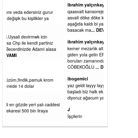
ibrahim yalçınkaya
qaasvalt kansorejen madde mahalle aralarında
asvalt döke döke kaldırımlar ana yoldan
aşağıda kaldı bi yağmurda dükkanları su
basacak ma
... DEVAMI
ibrahim yalçınkaya
kemer mezarlık altı CİĞİRLİK deniz kenarına
giden yola gelin EREĞLİ BELEDİYESİ o
boruları zamanında tüm ereğli de RUHİ
CÖBEKOĞLU
... DEVAMI
ibogemici
yaz geldi layyy layyy layy lom festivalleri
başladı biz halk ekmek fabrikası kent lokantası
diyoruz ağacum yaz konserleri diyor
si
J
İşçilerin