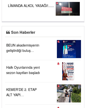
LİMANDA ALKOL YASAĞI!......
Son Haberler
BEUN akademisyenin
geliştirdiği buluş
TÜRKPATENT
tarafından tescillendi
Halk Oyunlarında yeni
sezon kayıtları başladı
KEMER'DE 2. ETAP
ALT YAPI
ÇALIŞMALARI....