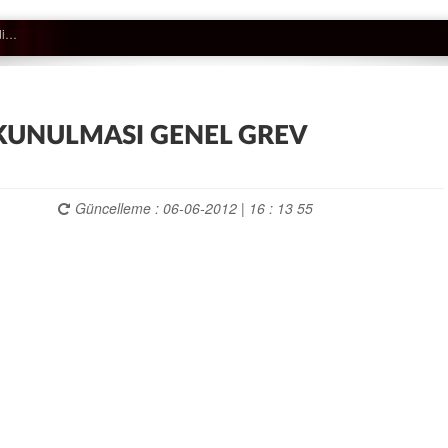
çtan düştü…
KUNULMASI GENEL GREV
Güncelleme : 06-06-2012 | 16 : 13 55