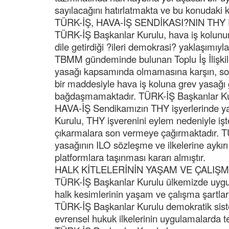
sayılacağını hatırlatmakta ve bu konudaki ka
TÜRK-İŞ, HAVA-İŞ SENDİKASI?NIN TH
TÜRK-İŞ Başkanlar Kurulu, hava iş kolunu
dile getirdiği ?ileri demokrasi? yaklaşımıyl
TBMM gündeminde bulunan Toplu İş İlişkiler
yasağı kapsamında olmamasına karşın, sosy
bir maddesiyle hava iş koluna grev yasağı ge
bağdaşmamaktadır. TÜRK-İŞ Başkanlar Kuru
HAVA-İŞ Sendikamızın THY işyerlerinde ya
Kurulu, THY işverenini eylem nedeniyle işten
çıkarmalara son vermeye çağırmaktadır. TÜ
yasağının ILO sözleşme ve ilkelerine aykır
platformlara taşınması kararı almıştır.
HALK KİTLELERİNİN YAŞAM VE ÇALIŞM
TÜRK-İŞ Başkanlar Kurulu ülkemizde uygula
halk kesimlerinin yaşam ve çalışma şartların
TÜRK-İŞ Başkanlar Kurulu demokratik siste
evrensel hukuk ilkelerinin uygulamalarda t