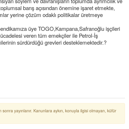
yan söylem ve davranışların toplumda ayrımcılık ve
Kadir inanc
 toplumsal barış açısından önemine işaret etmekte,
Ekmek yediğiniz yere veda edersiniz gurur
aşımlar yerine çözüm odaklı politikalar üretmeye
tablosu yaparsınız değişik bu kişilikler ya
 Sendikamıza üye TOGO,Kampana,Safranoğlu işçileri
Muhammed
Valla tren kactj gitti.Uysali devirmwk icin
adelesi veren tüm emekçiler ile Petrol-İş
elinizden ne geliyosa Chp ile kendi partiniz
erinin sürdürdüğü grevleri desteklemektedir.?
aleyhine calistiniz.Becerdinizde Adami alasa
ettiniz.Sonuc
... DEVAMI
Ali
1950 türkiye
ihracati,tütün,kuruüzüm,findik,pamuk krom
mdeni,kafa basi senede 14 dolar
Yalılı
Ereğlinin en değerli en gözde yeri yalı cadde
ve çevresidir. Metrekaresi 500 bin liraya
alamazsın.
 sonra yayınlanır. Kanunlara aykırı, konuyla ilgisi olmayan, küfür