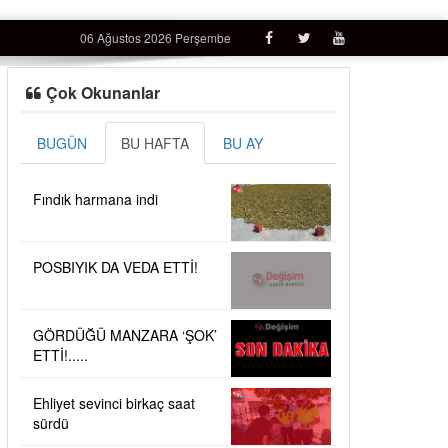
06 Ağustos 2026 Perşembe
Çok Okunanlar
BUGÜN
BU HAFTA
BU AY
Fındık harmana indi
POSBIYIK DA VEDA ETTİ!
GÖRDÜĞÜ MANZARA ‘ŞOK’
ETTİ!.....
Ehliyet sevinci birkaç saat
sürdü