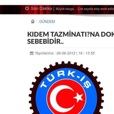
Son Dakika |
kip sevk edildi…
Ağa
GÜNDEM
KIDEM TAZMİNATI?NA DO
SEBEBİDİR..
Yayınlanma : 06-06-2012 | 16 : 13 55