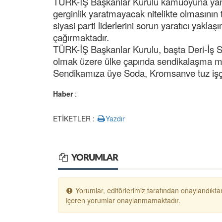
TÜRK-İŞ Başkanlar Kurulu kamuoyuna yansı
gerginlik yaratmayacak nitelikte olmasının
siyasi parti liderlerini sorun yaratıcı yakl
çağırmaktadır.
TÜRK-İŞ Başkanlar Kurulu, başta Deri-İş
olmak üzere ülke çapında sendikalaşma müc
Sendikamıza üye Soda, Kromsanve tuz işçil
Haber
:
ETİKETLER :
Yazdır
YORUMLAR
Yorumlar, editörlerimiz tarafından onaylandıktan
içeren yorumlar onaylanmamaktadır.