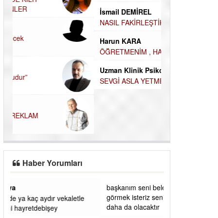
ÖĞRENECEK ÇOK ŞEY VAR...
Durul Mert M.A
İsmail DEMİREL
İNSANLARIN E
MUTLULUK AMA
NASIL FAKİRLEŞTİK?
OLABİLİRİZ?
Harun KARA
Kudret Yavuz E
ÖĞRETMENİM , HAKKINI NASIL ÖDERİM !
Çocuğunuz her 
Uzman Klinik Psikolog Erkan EZERÇE
SEVGİ ASLA YETMEZ!
Haber Yorumları
başkanım seni belediye başkanlığında da
görmek isteriz senin ereyliye katkın çok oldu
daha da olacaktır