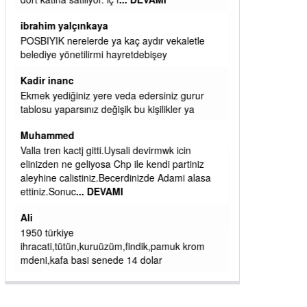
başkanım seni belediye başkanlığında da
görmek isteriz senin ereyliye katkın çok oldu
daha da olacaktır
ibrahim yalçınkaya
qaasvalt kansorejen madde mahalle aralarında
asvalt döke döke kaldırımlar ana yoldan
aşağıda kaldı bi yağmurda dükkanları su
basacak ma
... DEVAMI
ibrahim yalçınkaya
kemer mezarlık altı CİĞİRLİK deniz kenarına
giden yola gelin EREĞLİ BELEDİYESİ o
boruları zamanında tüm ereğli de RUHİ
CÖBEKOĞLU
... DEVAMI
ibogemici
yaz geldi layyy layyy layy lom festivalleri
başladı biz halk ekmek fabrikası kent lokantası
diyoruz ağacum yaz konserleri diyor