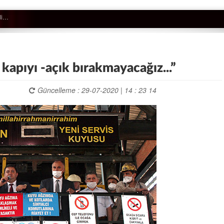
apıyı -açık bırakmayacağız...”
Güncelleme : 29-07-2020 | 14 : 23 14