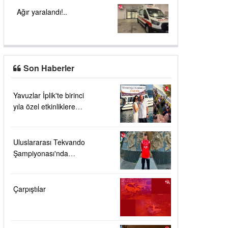
Ağır yaralandı!..
Son Haberler
Yavuzlar İplik'te birinci
yıla özel etkinliklere
yoğun ilgi....
Uluslararası Tekvando
Şampiyonası'nda
Karadeniz Ereğli'ye
büyük gurur
Çarpıştılar