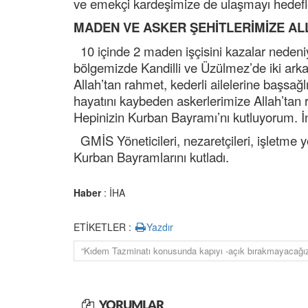
ve emekçi kardeşimize de ulaşmayı hedefl
MADEN VE ASKER ŞEHİTLERİMİZE AL
10 içinde 2 maden işçisini kazalar nedeniyl
bölgemizde Kandilli ve Üzülmez’de iki arka
Allah’tan rahmet, kederli ailelerine başsağ
hayatını kaybeden askerlerimize Allah’tan r
Hepinizin Kurban Bayramı’nı kutluyorum. İ
GMİS Yöneticileri, nezaretçileri, işletme y
Kurban Bayramlarını kutladı.
Haber
: İHA
ETİKETLER :
Yazdır
“Kıdem Tazminatı konusunda kapıyı -açık bırakmayacağız.
YORUMLAR