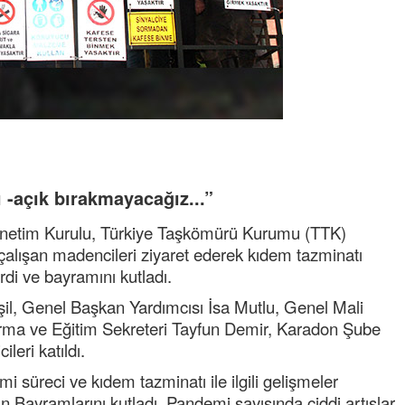
-açık bırakmayacağız...”
önetim Kurulu, Türkiye Taşkömürü Kurumu (TTK)
çalışan madencileri ziyaret ederek kıdem tazminatı
di ve bayramını kutladı.
l, Genel Başkan Yardımcısı İsa Mutlu, Genel Mali
dırma ve Eğitim Sekreteri Tayfun Demir, Karadon Şube
leri katıldı.
üreci ve kıdem tazminatı ile ilgili gelişmeler
n Bayramlarını kutladı. Pandemi sayısında ciddi artışlar