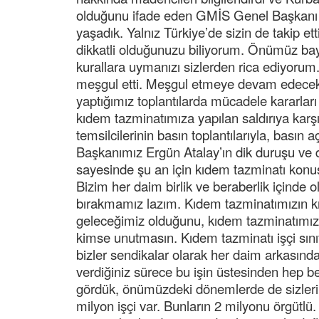
olduğunu ifade eden GMİS Genel Başkanı 
yaşadık. Yalnız Türkiye’de sizin de takip et
dikkatli olduğunuzu biliyorum. Önümüz ba
kurallara uymanızı sizlerden rica ediyoru
meşgul etti. Meşgul etmeye devam edecek 
yaptığımız toplantılarda mücadele kararlar
kıdem tazminatımıza yapılan saldırıya karşılı
temsilcilerinin basın toplantılarıyla, basın 
Başkanımız Ergün Atalay’ın dik duruşu ve 
sayesinde şu an için kıdem tazminatı konus
Bizim her daim birlik ve beraberlik içind
bırakmamız lazım. Kıdem tazminatımızın kı
geleceğimiz olduğunu, kıdem tazminatımızı
kimse unutmasın. Kıdem tazminatı işçi sınıf
bizler sendikalar olarak her daim arkasınday
verdiğiniz sürece bu işin üstesinden hep b
gördük, önümüzdeki dönemlerde de sizleri
milyon işçi var. Bunların 2 milyonu örgütlü.