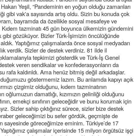
Hakan Yeşil, “Pandeminin en yoğun olduğu zamanları
tiği gibi vak'a sayısında artış oldu. Sizin bu konuda çok
yram, bayramda da özellikle sosyal mesafeye ve
m. Kıdem tazminatı 45 gün boyunca ülkemizin gündemini
gibi gözüküyor. Bizler Türk-İşimizin öncülüğünde
ı aldık. Yaptığımız çalışmalarda önce sosyal medyadan
k verdik. Sizler de destek verdiniz. 81 ilde il
açıklamalarıyla tepkimizi gösterdik ve Türk-İş Genel
Semih ÇOLAK
destek veren sendikalar ve konfederasyonların da
SEÇMEN NE DEDİ?
u rafa kaldırıldı. Ama henüz bitmiş değil arkadaşlar.
e olduğumuzu göstermemiz lazım. Bu anlamda kapıyı açık
Op. Dr. Erol GÜNEN
rmızı çizgimiz olduğunu, kıdem tazminatının
Kemiklerinizi Sessizce Çürüten 6
n oğlumuzun damatlığı, kızımızın gelinliği olduğunu
Alışkanlık
ının, emekçi sınıfının geleceğidir ve bunu korumak için
Şenol AZMAN
ız. Sizler sahip çıktığınız sürece, sizler bize destek
“Aman doktor, yaman doktor.
eraber geleceğimizi bu sefer gördük, geçmişte de
Derdime bir çare!” – 2-
n sayesinde göreceğimize eminim. Türkiye’de 17
Merve KIRAN
 Yaptığımız çalışmalar içerisinde 15 milyon örgütsüz işçi
KİLO KONTROLÜNDE KİLİT