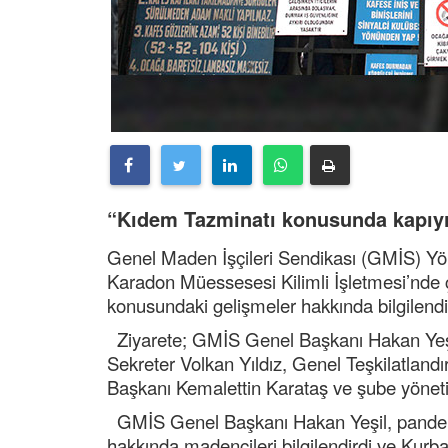
“Kıdem Tazminatı konusunda kapıyı 
Genel Maden İşçileri Sendikası (GMİS) Y
Karadon Müessesesi Kilimli İşletmesi’nde 
konusundaki gelişmeler hakkında bilgilendir
Ziyarete; GMİS Genel Başkanı Hakan Yeşi
Sekreter Volkan Yıldız, Genel Teşkilatlan
Başkanı Kemalettin Karataş ve şube yönetici
GMİS Genel Başkanı Hakan Yeşil, pandemi s
hakkında madencileri bilgilendirdi ve Kurba