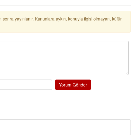
ibrahim yalçınkaya
POSBIYIK nerelerde ya kaç aydır vekaletle
 sonra yayınlanır. Kanunlara aykırı, konuyla ilgisi olmayan, küfür
belediye yönetilirmi hayretdebişey
Kadir inanc
Ekmek yediğiniz yere veda edersiniz gurur
tablosu yaparsınız değişik bu kişilikler ya
Muhammed
Valla tren kactj gitti.Uysali devirmwk icin
elinizden ne geliyosa Chp ile kendi partiniz
aleyhine calistiniz.Becerdinizde Adami alasa
ettiniz.Sonuc
... DEVAMI
Yorum Gönder
Ali
1950 türkiye
ihracati,tütün,kuruüzüm,findik,pamuk krom
mdeni,kafa basi senede 14 dolar