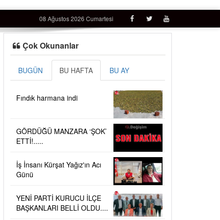
08 Ağustos 2026 Cumartesi
Çok Okunanlar
BUGÜN
BU HAFTA
BU AY
Fındık harmana indi
GÖRDÜĞÜ MANZARA ‘ŞOK’
ETTİ!.....
İş İnsanı Kürşat Yağız'ın Acı
Günü
YENİ PARTİ KURUCU İLÇE
BAŞKANLARI BELLİ OLDU....