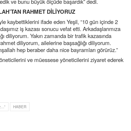
edik ve bunu büyük ölçüde başardık” dedi.
NOKTA: ARA ÖĞÜNLER
LAH’TAN RAHMET DİLİYORUZ
Konuk Yazar
e kaybettiklerini ifade eden Yeşil, “10 gün içinde 2
Temiz enerji ve gelecek
daşımız iş kazası sonucu vefat etti. Arkadaşlarımıza
mücadelesi
lığı diliyorum. Yakın zamanda bir trafik kazasında
Uğuralp CİVELEK
ahmet diliyorum, ailelerine başsağlığı diliyorum.
“Bu bir suç duyurusudur”
nşallah hep beraber daha nice bayramları görürüz.”
öneticilerini ve müessese yöneticilerini ziyaret ederek
Özkan Doğan
YEREL RADYO VE REKLAM
..”
HABER
Mustafa Ozturk
İç fındığın fiyatı bu gün 1600 TL Kabuklu fınd
bu fiyatın dörtte biri yani 400 TL olmalı. iç fın
dört katına satılıyor. iç f
... DEVAMI