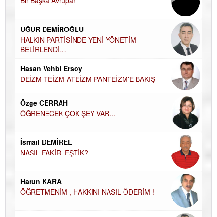
Bir Başka Avrupa!
KA
Ha
UĞUR DEMİROĞLU
DÜ
AH
HALKIN PARTİSİNDE YENİ YÖNETİM
BELİRLENDİ…
Hü
Hasan Vehbi Ersoy
H
DEİZM-TEİZM-ATEİZM-PANTEİZM’E BAKIŞ
El
EC
Özge CERRAH
ÖĞRENECEK ÇOK ŞEY VAR...
Du
İN
NA
İsmail DEMİREL
NASIL FAKİRLEŞTİK?
Ku
Ço
Harun KARA
ÖĞRETMENİM , HAKKINI NASIL ÖDERİM !