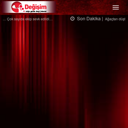
Menü
Son Dakika |
Ağaçtan düştü…