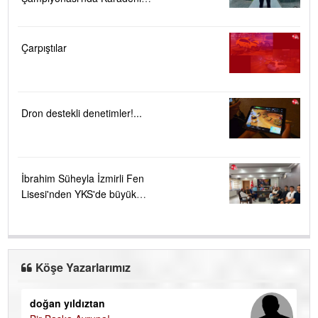
Ereğli'ye büyük gurur
Çarpıştılar
Dron destekli denetimler!...
İbrahim Süheyla İzmirli Fen
Lisesi'nden YKS'de büyük
başarı ....
Köşe Yazarlarımız
doğan yıldıztan
Di