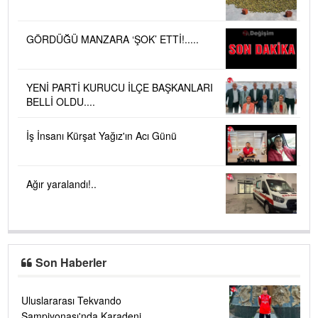
GÖRDÜĞÜ MANZARA ‘ŞOK’ ETTİ!.....
YENİ PARTİ KURUCU İLÇE BAŞKANLARI
BELLİ OLDU....
İş İnsanı Kürşat Yağız'ın Acı Günü
Ağır yaralandı!..
Son Haberler
Uluslararası Tekvando
Şampiyonası'nda Karadeniz