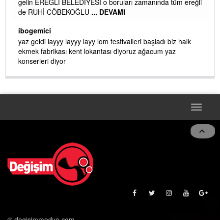
gelin EREĞLİ BELEDİYESİ o boruları zamanında tüm ereğli
de RUHİ CÖBEKOĞLU
... DEVAMI
AMI
ibogemici
yaz geldi layyy layyy layy lom festivalleri başladı biz halk
ekmek fabrikası kent lokantası diyoruz ağacum yaz
konserleri diyor
Toggle
navigat
© degisimmedya.com