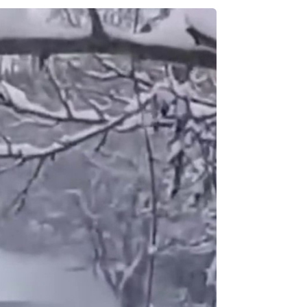
Semih ÇOLAK
SEÇMEN NE DEDİ?
Op. Dr. Erol GÜNEN
Kemiklerinizi Sessizce Çürüten 6
Alışkanlık
Şenol AZMAN
“Aman doktor, yaman doktor.
Derdime bir çare!” – 2-
Merve KIRAN
KİLO KONTROLÜNDE KİLİT