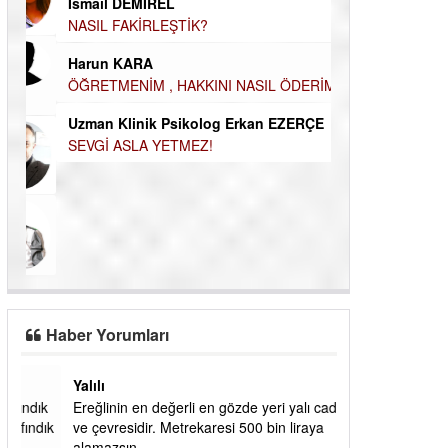
Durul Mert M.A
İsmail DEMİREL
İNSANLARIN E
NASIL FAKİRLEŞTİK?
MUTLULUK AMA
Harun KARA
OLABİLİRİZ?
ÖĞRETMENİM , HAKKINI NASIL
Kudret Yavuz E
ÖDERİM !
Çocuğunuz her 
Uzman Klinik Psikolog Erkan EZERÇE
SEVGİ ASLA YETMEZ!
Haber Yorumları
Yalılı
ık
Ereğlinin en değerli en gözde yeri yalı caddesi
dık
ve çevresidir. Metrekaresi 500 bin liraya
alamazsın.