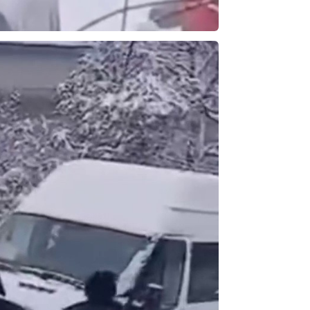
ibrahim yalçınkaya
POSBIYIK nerelerde ya kaç aydır vekaletle
belediye yönetilirmi hayretdebişey
Kadir inanc
Ekmek yediğiniz yere veda edersiniz gurur
tablosu yaparsınız değişik bu kişilikler ya
Muhammed
Valla tren kactj gitti.Uysali devirmwk icin
elinizden ne geliyosa Chp ile kendi partiniz
aleyhine calistiniz.Becerdinizde Adami alasa
ettiniz.Sonuc
... DEVAMI
Ali
1950 türkiye
ihracati,tütün,kuruüzüm,findik,pamuk krom
mdeni,kafa basi senede 14 dolar