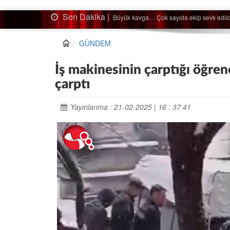
Son Dakika |
Ağaçtan düştü…
GÜNDEM
İş makinesinin çarptığı öğren
çarptı
Yayınlanma : 21-02-2025 | 16 : 37 41