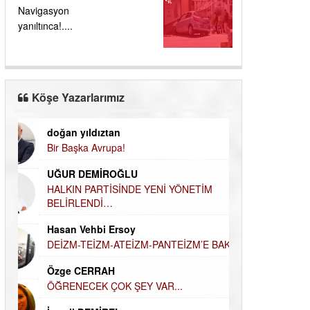
Navigasyon
yanıltınca!....
Köşe Yazarlarımız
doğan yıldıztan
Dilek Şen Kara
Bir Başka Avrupa!
KAYIP-YAS SÜR
Hamdi Güner
UĞUR DEMİROĞLU
DÜNYASI İÇİN
MÜSLÜMAN AHİ
HALKIN PARTİSİNDE YENİ YÖNETİM
BELİRLENDİ…
Hüseyin Aksak
Hasan Vehbi Ersoy
HAVADAN SUD
DEİZM-TEİZM-ATEİZM-PANTEİZM’E BAKIŞ
Elif Yapıcı
Özge CERRAH
ECHO İLE NARC
HİKÂYESİ
ÖĞRENECEK ÇOK ŞEY VAR...