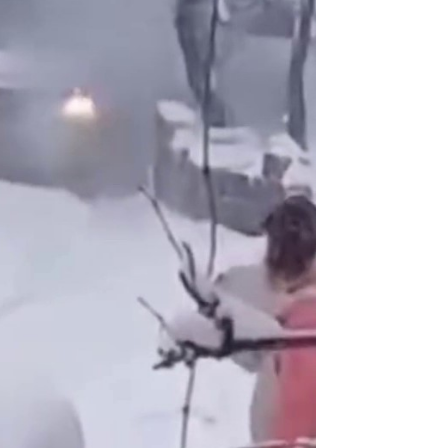
NOKTA: ARA ÖĞÜNLER
Konuk Yazar
Temiz enerji ve gelecek
mücadelesi
Uğuralp CİVELEK
“Bu bir suç duyurusudur”
Özkan Doğan
YEREL RADYO VE REKLAM
Mustafa Ozturk
İç fındığın fiyatı bu gün 1600 TL Kabuklu fınd
bu fiyatın dörtte biri yani 400 TL olmalı. iç fın
dört katına satılıyor. iç f
... DEVAMI