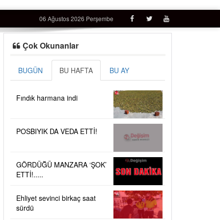
06 Ağustos 2026 Perşembe
Çok Okunanlar
BUGÜN
BU HAFTA
BU AY
Fındık harmana indi
POSBIYIK DA VEDA ETTİ!
GÖRDÜĞÜ MANZARA ‘ŞOK’
ETTİ!.....
Ehliyet sevinci birkaç saat
sürdü