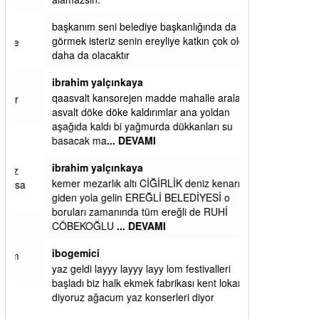
başkanım seni belediye başkanlığında da
görmek isteriz senin ereyliye katkın çok oldu
daha da olacaktır
ibrahim yalçınkaya
qaasvalt kansorejen madde mahalle aralarında
asvalt döke döke kaldırımlar ana yoldan
aşağıda kaldı bi yağmurda dükkanları su
basacak ma
... DEVAMI
ibrahim yalçınkaya
kemer mezarlık altı CİĞİRLİK deniz kenarına
giden yola gelin EREĞLİ BELEDİYESİ o
boruları zamanında tüm ereğli de RUHİ
CÖBEKOĞLU
... DEVAMI
ibogemici
yaz geldi layyy layyy layy lom festivalleri
başladı biz halk ekmek fabrikası kent lokantası
diyoruz ağacum yaz konserleri diyor