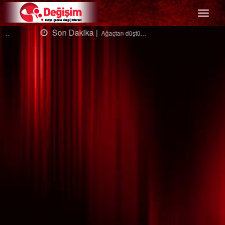
Menü
Son Dakika |
Ağaçtan düştü…