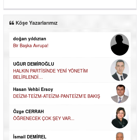
Köşe Yazarlarımız
doğan yıldıztan
Di
Bir Başka Avrupa!
KA
Ha
UĞUR DEMİROĞLU
DÜ
AH
HALKIN PARTİSİNDE YENİ YÖNETİM
BELİRLENDİ…
Hü
Hasan Vehbi Ersoy
H
DEİZM-TEİZM-ATEİZM-PANTEİZM’E BAKIŞ
El
EC
Özge CERRAH
ÖĞRENECEK ÇOK ŞEY VAR...
Du
İN
NA
İsmail DEMİREL