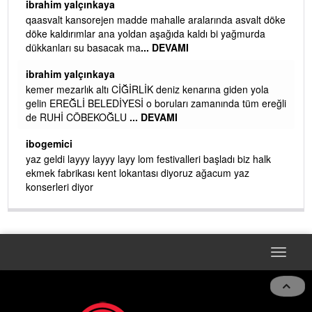
ibrahim yalçınkaya
qaasvalt kansorejen madde mahalle aralarında asvalt döke
döke kaldırımlar ana yoldan aşağıda kaldı bi yağmurda
dükkanları su basacak ma
... DEVAMI
ibrahim yalçınkaya
kemer mezarlık altı CİĞİRLİK deniz kenarına giden yola
gelin EREĞLİ BELEDİYESİ o boruları zamanında tüm ereğli
de RUHİ CÖBEKOĞLU
... DEVAMI
AMI
ibogemici
yaz geldi layyy layyy layy lom festivalleri başladı biz halk
ekmek fabrikası kent lokantası diyoruz ağacum yaz
konserleri diyor
Toggle
navigat