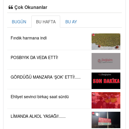
Çok Okunanlar
BUGÜN
BU HAFTA
BU AY
Fındık harmana indi
POSBIYIK DA VEDA ETTİ!
GÖRDÜĞÜ MANZARA ‘ŞOK’ ETTİ!.....
Ehliyet sevinci birkaç saat sürdü
LİMANDA ALKOL YASAĞI!......