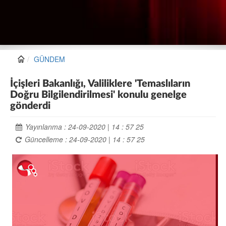
GÜNDEM
İçişleri Bakanlığı, Valiliklere 'Temaslıların
Doğru Bilgilendirilmesi' konulu genelge
gönderdi
Yayınlanma : 24-09-2020 | 14 : 57 25
Güncelleme : 24-09-2020 | 14 : 57 25