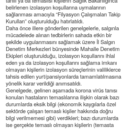
tanılı ya da temaslısı kişilerin Sağlık Bakanlığınca
belirlenen izolasyon koşullarına uymalarının
sağlanması amacıyla “Filyasyon Çalışmaları Takip
Kurulları” oluşturulduğu hatırlatıldı.
Daha önce illere gönderilen genelgelerle, salgınla
mücadelede alınan tedbirlerin sahada etkin bir
şekilde uygulanmasını sağlamak üzere İl Salgın
Denetim Merkezleri bünyesinde Mahalle Denetim
Ekipleri oluşturulduğu, izolasyon koşullarını ihlal
eden ya da izolasyon koşullarını sağlama imkanı
olmayan kişilerin izolasyon süreçlerinin valiliklerce
tahsis edilen yurt/pansiyonlarda tamamlatılmasına
yönelik karar verildiği anımsatıldı.
Genelgede, gelinen aşamada korona virüs tanısı
konulan hastaların temaslılarına ilişkin olarak bazı
durumlarda eksik bilgi (ekonomik kaygılarla özel
sektörde çalışan temaslı kişiler hakkında doğru
bilgi verilmemesi gibi) verdikleri; bazı durumlarda
ise gerçekte temaslı olmayan kişilerin (temasta