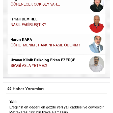
ÖĞRENECEK ÇOK ŞEY VAR...
Du
İN
NA
İsmail DEMİREL
NASIL FAKİRLEŞTİK?
Ku
Ço
Harun KARA
ÖĞRETMENİM , HAKKINI NASIL ÖDERİM !
Uzman Klinik Psikolog Erkan EZERÇE
SEVGİ ASLA YETMEZ!
Haber Yorumları
Yalılı
Ereğlinin en değerli en gözde yeri yalı caddesi ve çevresidir.
 iç
Metrekaresi 500 bin liraya alamazsın.