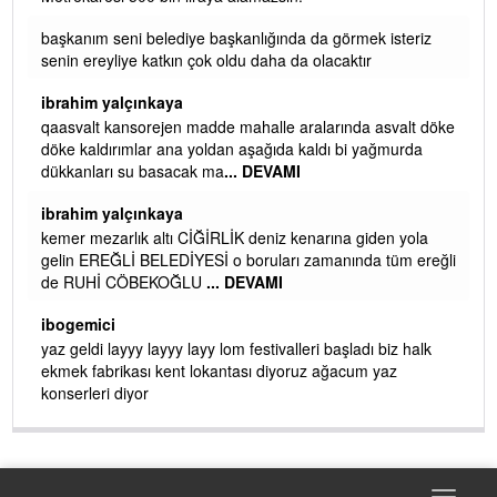
başkanım seni belediye başkanlığında da görmek isteriz
senin ereyliye katkın çok oldu daha da olacaktır
ibrahim yalçınkaya
qaasvalt kansorejen madde mahalle aralarında asvalt döke
döke kaldırımlar ana yoldan aşağıda kaldı bi yağmurda
dükkanları su basacak ma
... DEVAMI
ibrahim yalçınkaya
kemer mezarlık altı CİĞİRLİK deniz kenarına giden yola
gelin EREĞLİ BELEDİYESİ o boruları zamanında tüm ereğli
de RUHİ CÖBEKOĞLU
... DEVAMI
AMI
ibogemici
yaz geldi layyy layyy layy lom festivalleri başladı biz halk
ekmek fabrikası kent lokantası diyoruz ağacum yaz
konserleri diyor