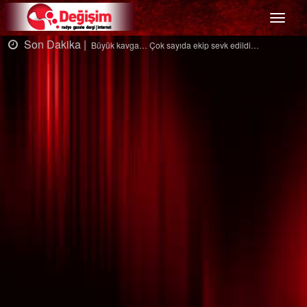
Menü
Son Dakika |
Ağaçtan düştü…