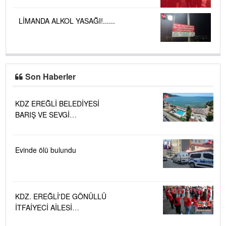
LİMANDA ALKOL YASAĞI!......
Son Haberler
KDZ EREĞLİ BELEDİYESİ
BARIŞ VE SEVGİ
PLAJLARINDA DENİZ SUYU
KALİTESİ "MÜKEMMEL"
Evinde ölü bulundu
KDZ. EREĞLİ'DE GÖNÜLLÜ
İTFAİYECİ AİLESİ
BÜYÜYOR...