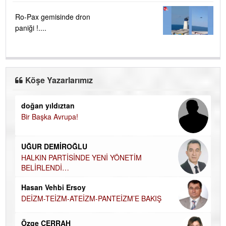
Ro-Pax gemisinde dron
paniği !....
Köşe Yazarlarımız
doğan yıldıztan
Di
Bir Başka Avrupa!
KA
Ha
UĞUR DEMİROĞLU
DÜ
AH
HALKIN PARTİSİNDE YENİ YÖNETİM
BELİRLENDİ…
Hü
Hasan Vehbi Ersoy
H
DEİZM-TEİZM-ATEİZM-PANTEİZM’E BAKIŞ
El
EC
Özge CERRAH