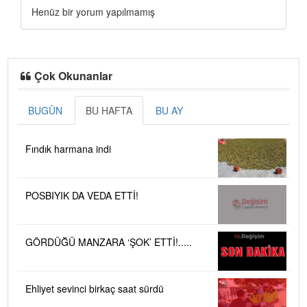
Henüz bir yorum yapılmamış
Çok Okunanlar
BUGÜN
BU HAFTA
BU AY
Fındık harmana indi
POSBIYIK DA VEDA ETTİ!
GÖRDÜĞÜ MANZARA ‘ŞOK’ ETTİ!.....
Ehliyet sevinci birkaç saat sürdü