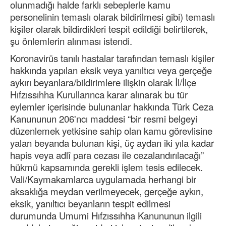
olunmadığı halde farklı sebeplerle kamu
personelinin temaslı olarak bildirilmesi gibi) temaslı
kişiler olarak bildirdikleri tespit edildiği belirtilerek,
şu önlemlerin alınması istendi.
Koronavirüs tanılı hastalar tarafından temaslı kişiler
hakkında yapılan eksik veya yanıltıcı veya gerçeğe
aykırı beyanlara/bildirimlere ilişkin olarak İl/İlçe
Hıfzıssıhha Kurullarınca karar alınarak bu tür
eylemler içerisinde bulunanlar hakkında Türk Ceza
Kanununun 206'ncı maddesi “bir resmi belgeyi
düzenlemek yetkisine sahip olan kamu görevlisine
yalan beyanda bulunan kişi, üç aydan iki yıla kadar
hapis veya adlî para cezası ile cezalandırılacağı”
hükmü kapsamında gerekli işlem tesis edilecek.
Vali/Kaymakamlarca uygulamada herhangi bir
aksaklığa meydan verilmeyecek, gerçeğe aykırı,
eksik, yanıltıcı beyanların tespit edilmesi
durumunda Umumi Hıfzıssıhha Kanununun ilgili