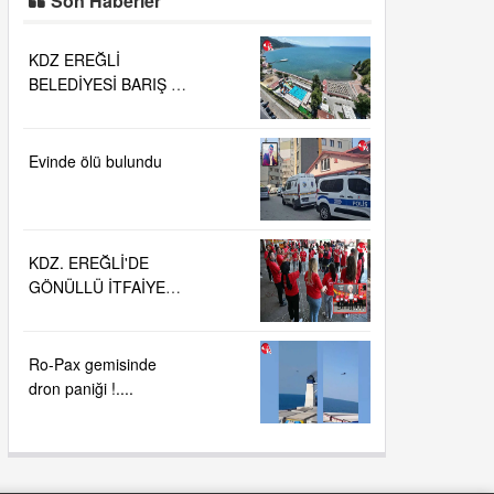
Son Haberler
KDZ EREĞLİ
BELEDİYESİ BARIŞ VE
SEVGİ PLAJLARINDA
DENİZ SUYU
KALİTESİ
Evinde ölü bulundu
"MÜKEMMEL"
KDZ. EREĞLİ'DE
GÖNÜLLÜ İTFAİYECİ
AİLESİ BÜYÜYOR...
Ro-Pax gemisinde
dron paniği !....