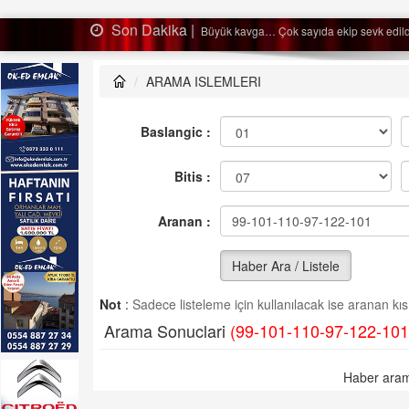
Son Dakika |
Ağaçtan düştü…
ARAMA ISLEMLERI
Baslangic :
Bitis :
Aranan :
Haber Ara / Listele
Not
:
Sadece listeleme için kullanılacak ise aranan kısm
Arama Sonuclari
(99-101-110-97-122-101
Haber aram