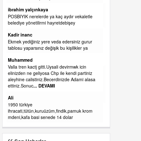
başkanım seni belediye başkanlığında da
görmek isteriz senin ereyliye katkın çok oldu
daha da olacaktır
ibrahim yalçınkaya
qaasvalt kansorejen madde mahalle aralarında
asvalt döke döke kaldırımlar ana yoldan
aşağıda kaldı bi yağmurda dükkanları su
basacak ma
... DEVAMI
ibrahim yalçınkaya
kemer mezarlık altı CİĞİRLİK deniz kenarına
giden yola gelin EREĞLİ BELEDİYESİ o
boruları zamanında tüm ereğli de RUHİ
CÖBEKOĞLU
... DEVAMI
ibogemici
yaz geldi layyy layyy layy lom festivalleri
başladı biz halk ekmek fabrikası kent lokantası
diyoruz ağacum yaz konserleri diyor