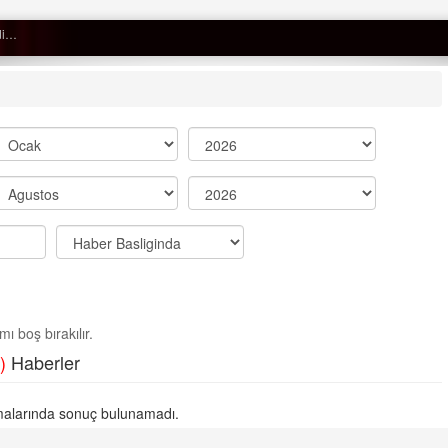
Semih ÇOLAK
SEÇMEN NE DEDİ?
Op. Dr. Erol GÜNEN
Kemiklerinizi Sessizce Çürüten 6
Alışkanlık
Şenol AZMAN
“Aman doktor, yaman doktor.
ı boş bırakılır.
Derdime bir çare!” – 2-
)
Haberler
Merve KIRAN
KİLO KONTROLÜNDE KİLİT
alarında sonuç bulunamadı.
NOKTA: ARA ÖĞÜNLER