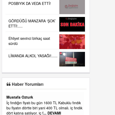
POSBIYIK DA VEDA ETTİ!
GÖRDÜĞÜ MANZARA ‘ŞOK’
ETTİ!.....
Ehliyet sevinci birkaç saat
sürdü
LİMANDA ALKOL YASAĞI!......
Haber Yorumları
Yalılı
ık
Ereğlinin en değerli en gözde yeri yalı caddesi
dık
ve çevresidir. Metrekaresi 500 bin liraya
alamazsın.