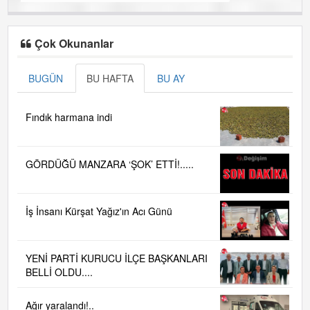
Çok Okunanlar
BUGÜN
BU HAFTA
BU AY
Fındık harmana indi
GÖRDÜĞÜ MANZARA ‘ŞOK’ ETTİ!.....
İş İnsanı Kürşat Yağız'ın Acı Günü
YENİ PARTİ KURUCU İLÇE BAŞKANLARI
BELLİ OLDU....
Ağır yaralandı!..