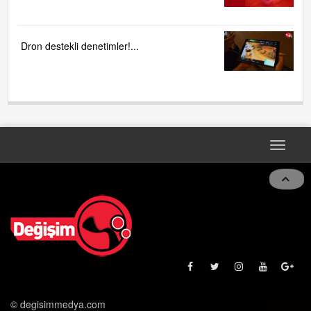
Dron destekli denetimler!...
Toggle
navigat
© degisimmedya.com