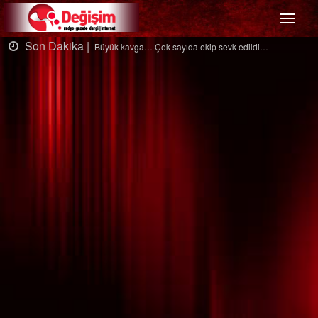
Menü
Son Dakika |
S
Büyük kavga… Çok sayıda ekip sevk edildi…