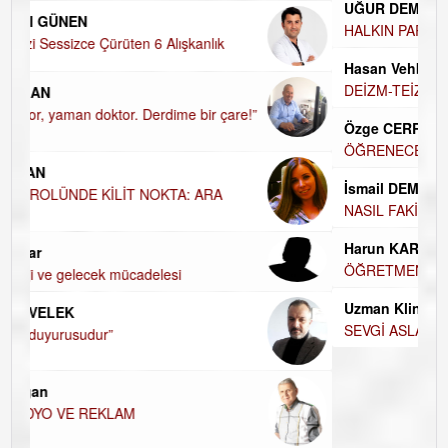
UĞUR DEMİROĞLU
HALKIN PARTİSİNDE YENİ YÖNETİM BELİRLENDİ…
Hasan Vehbi Ersoy
DEİZM-TEİZM-ATEİZM-PANTEİZM’E BAKIŞ
Özge CERRAH
ÖĞRENECEK ÇOK ŞEY VAR...
İsmail DEMİREL
NASIL FAKİRLEŞTİK?
Harun KARA
ÖĞRETMENİM , HAKKINI NASIL ÖDERİM !
Uzman Klinik Psikolog Erkan EZERÇE
SEVGİ ASLA YETMEZ!