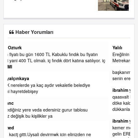
Haber Yorumları
Yalılı
tın
Ereğlinin en değerli en gözde yeri yalı caddesi ve çevresidir.
yor. iç
Metrekaresi 500 bin liraya alamazsın.
başkanım seni belediye başkanlığında da görmek isteriz
senin ereyliye katkın çok oldu daha da olacaktır
ibrahim yalçınkaya
qaasvalt kansorejen madde mahalle aralarında asvalt döke
döke kaldırımlar ana yoldan aşağıda kaldı bi yağmurda
dükkanları su basacak ma
... DEVAMI
ibrahim yalçınkaya
kemer mezarlık altı CİĞİRLİK deniz kenarına giden yola
gelin EREĞLİ BELEDİYESİ o boruları zamanında tüm ereğli