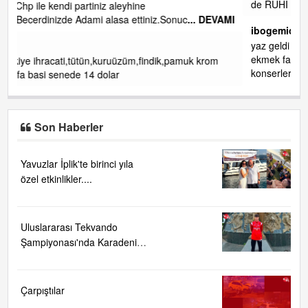
de RUHİ CÖBEKOĞLU
... DEVAMI
DEVAMI
ibogemici
yaz geldi layyy layyy layy lom festivalleri başladı biz halk
ekmek fabrikası kent lokantası diyoruz ağacum yaz
om
konserleri diyor
Son Haberler
Yavuzlar İplik'te birinci yıla
özel etkinlikler....
Uluslararası Tekvando
Şampiyonası'nda Karadeniz
Ereğli'ye büyük gurur
Çarpıştılar