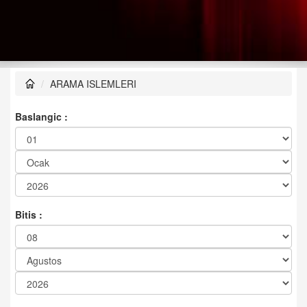
ARAMA ISLEMLERI
Baslangic :
Bitis :