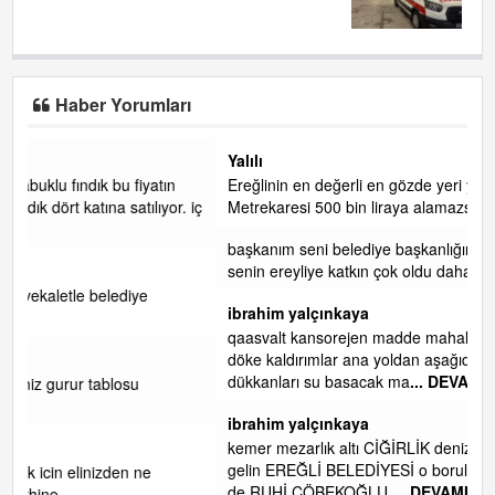
Ağır yaralandı!..
Haber Yorumları
Yalılı
Ereğlinin en değerli en gözde yeri yalı caddesi ve çevresidir.
r. iç
Metrekaresi 500 bin liraya alamazsın.
başkanım seni belediye başkanlığında da görmek isteriz
senin ereyliye katkın çok oldu daha da olacaktır
ibrahim yalçınkaya
qaasvalt kansorejen madde mahalle aralarında asvalt döke
döke kaldırımlar ana yoldan aşağıda kaldı bi yağmurda
dükkanları su basacak ma
... DEVAMI
ibrahim yalçınkaya
kemer mezarlık altı CİĞİRLİK deniz kenarına giden yola