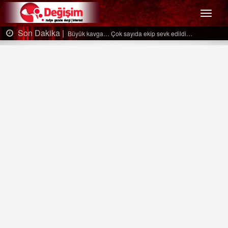
Menü
Son Dakika |
Büyük kavga… Çok sayıda ekip sevk edildi…