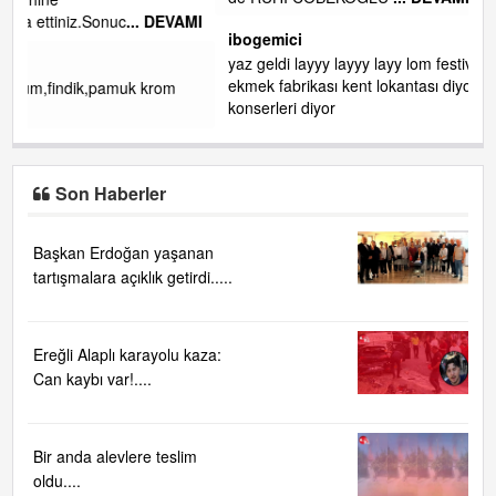
gelin EREĞLİ BELEDİYESİ o boruları zamanında tüm ereğli
de RUHİ CÖBEKOĞLU
... DEVAMI
VAMI
ibogemici
yaz geldi layyy layyy layy lom festivalleri başladı biz halk
ekmek fabrikası kent lokantası diyoruz ağacum yaz
konserleri diyor
Son Haberler
Başkan Erdoğan yaşanan
tartışmalara açıklık getirdi.....
Ereğli Alaplı karayolu kaza:
Can kaybı var!....
Bir anda alevlere teslim