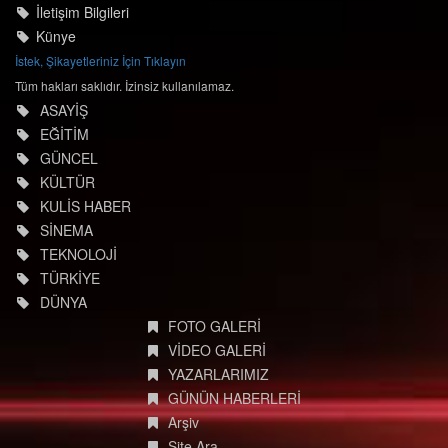
© degisimmedya.com
İletişim Bilgileri
Künye
İstek, Şikayetleriniz İçin Tıklayın
Tüm hakları saklıdır. İzinsiz kullanılamaz.
ASAYİŞ
EĞİTİM
GÜNCEL
KÜLTÜR
KULİS HABER
SİNEMA
TEKNOLOJİ
TÜRKİYE
DÜNYA
FOTO GALERİ
VİDEO GALERİ
YAZARLARIMIZ
GÜNÜN HABERLERİ