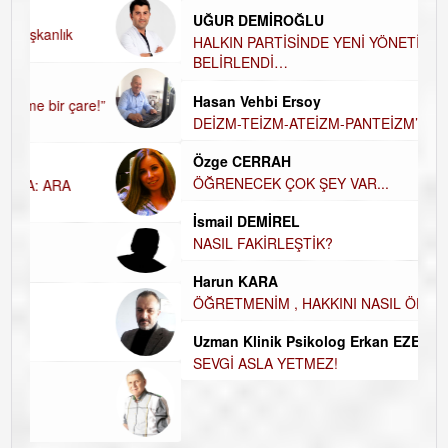
UĞUR DEMİROĞLU
D
A
HALKIN PARTİSİNDE YENİ YÖNETİM
BELİRLENDİ…
H
Hasan Vehbi Ersoy
H
DEİZM-TEİZM-ATEİZM-PANTEİZM’E BAKIŞ
E
E
Özge CERRAH
ÖĞRENECEK ÇOK ŞEY VAR...
D
İ
N
İsmail DEMİREL
NASIL FAKİRLEŞTİK?
K
Ç
Harun KARA
ÖĞRETMENİM , HAKKINI NASIL ÖDERİM !
Uzman Klinik Psikolog Erkan EZERÇE
SEVGİ ASLA YETMEZ!