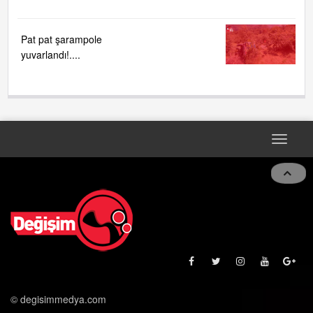
oldu....
Pat pat şarampole
yuvarlandı!....
Toggle
naviga