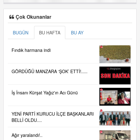
Çok Okunanlar
BUGÜN
BU HAFTA
BU AY
Fındık harmana indi
GÖRDÜĞÜ MANZARA ‘ŞOK’ ETTİ!.....
İş İnsanı Kürşat Yağız'ın Acı Günü
YENİ PARTİ KURUCU İLÇE BAŞKANLARI
BELLİ OLDU....