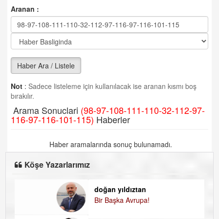
Aranan :
Haber Ara / Listele
Not
:
Sadece listeleme için kullanılacak ise aranan kısmı boş
bırakılır.
Arama Sonuclari
(98-97-108-111-110-32-112-97-
116-97-116-101-115)
Haberler
Haber aramalarında sonuç bulunamadı.
Köşe Yazarlarımız
doğan yıldıztan
D
Bir Başka Avrupa!
K
H