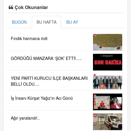
Çok Okunanlar
BUGÜN
BU HAFTA
BU AY
Fındık harmana indi
GÖRDÜĞÜ MANZARA ‘ŞOK’ ETTİ!.....
YENİ PARTİ KURUCU İLÇE BAŞKANLARI
BELLİ OLDU....
İş İnsanı Kürşat Yağız'ın Acı Günü
Ağır yaralandı!..