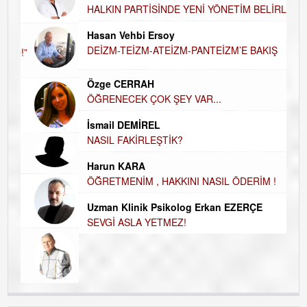
A
HALKIN PARTİSİNDE YENİ YÖNETİM
BELİRLENDİ…
Hü
Hasan Vehbi Ersoy
H
DEİZM-TEİZM-ATEİZM-PANTEİZM’E BAKIŞ
El
EC
Özge CERRAH
ÖĞRENECEK ÇOK ŞEY VAR...
Du
İ
NA
İsmail DEMİREL
NASIL FAKİRLEŞTİK?
Ku
Ço
Harun KARA
ÖĞRETMENİM , HAKKINI NASIL ÖDERİM !
Uzman Klinik Psikolog Erkan EZERÇE
SEVGİ ASLA YETMEZ!