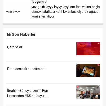
ibogemici
yaz geldi layyy layyy layy lom festivalleri başladı biz halk
ekmek fabrikası kent lokantası diyoruz ağacum yaz
konserleri diyor
Son Haberler
Çarpıştılar
Dron destekli denetimler!...
İbrahim Süheyla İzmirli Fen
Lisesi'nden YKS'de büyük
başarı ....