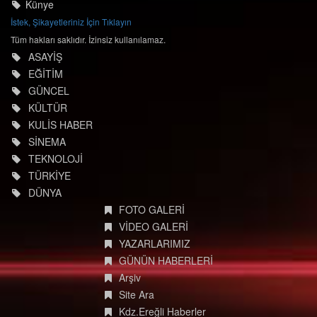
Künye
İstek, Şikayetleriniz İçin Tıklayın
Tüm hakları saklıdır. İzinsiz kullanılamaz.
ASAYİŞ
EĞİTİM
GÜNCEL
KÜLTÜR
KULİS HABER
SİNEMA
TEKNOLOJİ
TÜRKİYE
DÜNYA
FOTO GALERİ
VİDEO GALERİ
YAZARLARIMIZ
GÜNÜN HABERLERİ
Arşiv
Site Ara
Kdz.Ereğli Haberler