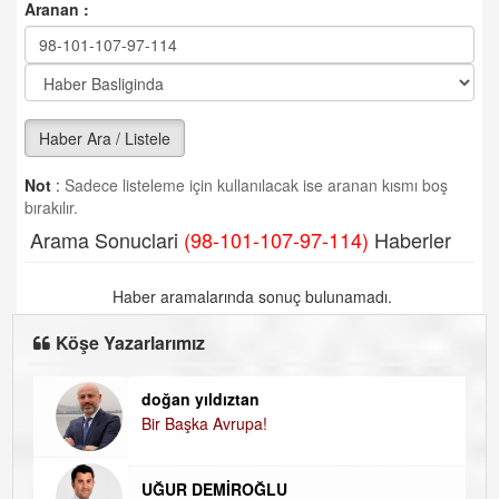
Aranan :
Haber Ara / Listele
Not
:
Sadece listeleme için kullanılacak ise aranan kısmı boş
bırakılır.
Arama Sonuclari
(98-101-107-97-114)
Haberler
Haber aramalarında sonuç bulunamadı.
Köşe Yazarlarımız
doğan yıldıztan
Di
Bir Başka Avrupa!
KA
Ha
UĞUR DEMİROĞLU
D