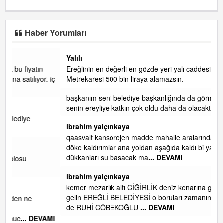
Haber Yorumları
Yalılı
Ereğlinin en değerli en gözde yeri yalı caddesi ve çevresidir.
 iç
Metrekaresi 500 bin liraya alamazsın.
başkanım seni belediye başkanlığında da görmek isteriz
senin ereyliye katkın çok oldu daha da olacaktır
ibrahim yalçınkaya
qaasvalt kansorejen madde mahalle aralarında asvalt döke
döke kaldırımlar ana yoldan aşağıda kaldı bi yağmurda
dükkanları su basacak ma
... DEVAMI
ibrahim yalçınkaya
kemer mezarlık altı CİĞİRLİK deniz kenarına giden yola
gelin EREĞLİ BELEDİYESİ o boruları zamanında tüm ereğli
de RUHİ CÖBEKOĞLU
... DEVAMI
AMI