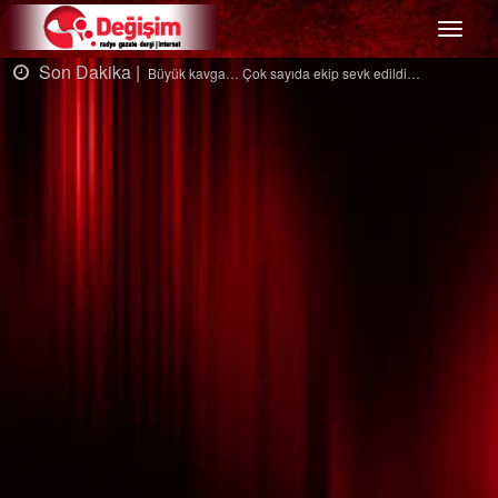
Menü
Son Dakika |
So
Büyük kavga… Çok sayıda ekip sevk edildi…