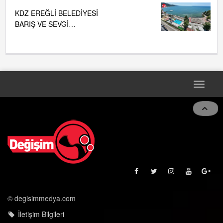
KDZ EREĞLİ BELEDİYESİ
BARIŞ VE SEVGİ
PLAJLARINDA DENİZ SUYU
KALİTESİ "MÜKEMMEL"
Toggle
navigat
© degisimmedya.com
İletişim Bilgileri