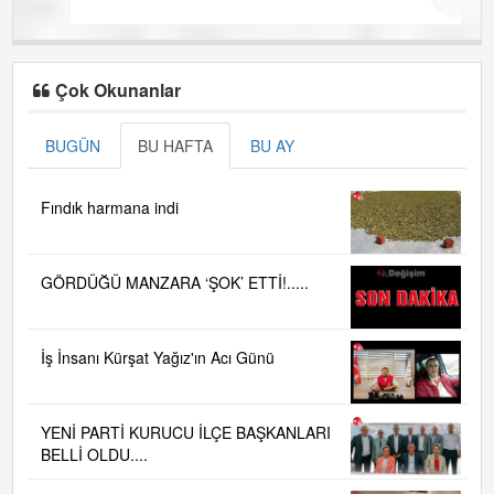
Çok Okunanlar
BUGÜN
BU HAFTA
BU AY
Fındık harmana indi
GÖRDÜĞÜ MANZARA ‘ŞOK’ ETTİ!.....
İş İnsanı Kürşat Yağız'ın Acı Günü
YENİ PARTİ KURUCU İLÇE BAŞKANLARI
BELLİ OLDU....