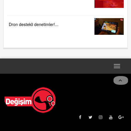
Dron destekli denetimler!...
Toggle
navigat