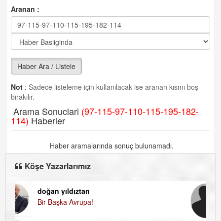
Aranan :
Haber Ara / Listele
Not
:
Sadece listeleme için kullanılacak ise aranan kısmı boş
bırakılır.
Arama Sonuclari
(97-115-97-110-115-195-182-
114)
Haberler
Haber aramalarında sonuç bulunamadı.
Köşe Yazarlarımız
doğan yıldıztan
Di
Bir Başka Avrupa!
KA
Ha