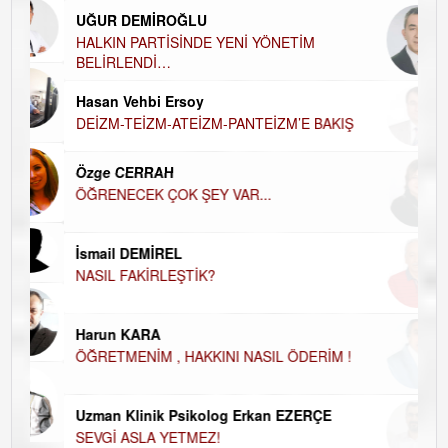
UĞUR DEMİROĞLU
DÜ
AH
HALKIN PARTİSİNDE YENİ YÖNETİM
BELİRLENDİ…
Hü
Hasan Vehbi Ersoy
H
DEİZM-TEİZM-ATEİZM-PANTEİZM’E BAKIŞ
El
EC
Özge CERRAH
ÖĞRENECEK ÇOK ŞEY VAR...
Du
İN
NA
İsmail DEMİREL
NASIL FAKİRLEŞTİK?
Ku
Ço
Harun KARA
ÖĞRETMENİM , HAKKINI NASIL ÖDERİM !
Uzman Klinik Psikolog Erkan EZERÇE
SEVGİ ASLA YETMEZ!