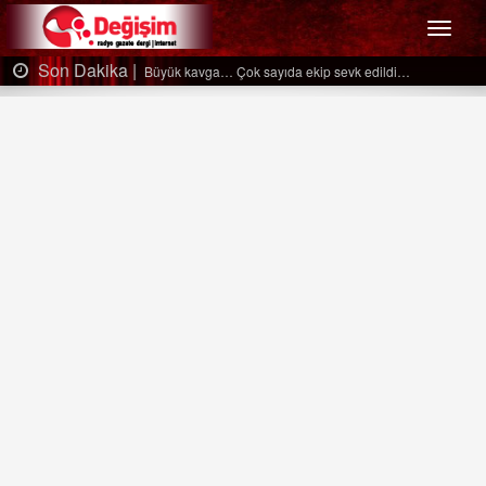
Menü
Son Dakika |
Büyük kavga… Çok sayıda ekip sevk edildi…