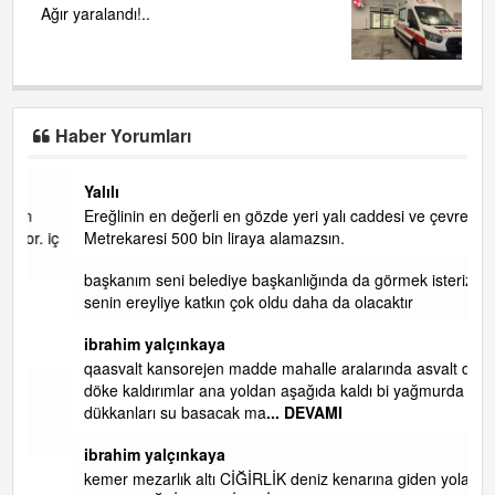
Ağır yaralandı!..
Haber Yorumları
Yalılı
Ereğlinin en değerli en gözde yeri yalı caddesi ve çevresidir.
 iç
Metrekaresi 500 bin liraya alamazsın.
başkanım seni belediye başkanlığında da görmek isteriz
senin ereyliye katkın çok oldu daha da olacaktır
ibrahim yalçınkaya
qaasvalt kansorejen madde mahalle aralarında asvalt döke
döke kaldırımlar ana yoldan aşağıda kaldı bi yağmurda
dükkanları su basacak ma
... DEVAMI
ibrahim yalçınkaya
kemer mezarlık altı CİĞİRLİK deniz kenarına giden yola