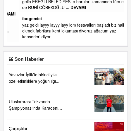
gelin EREĞLİ BELEDİYESİ o boruları zamanında tüm ereğli
de RUHİ CÖBEKOĞLU
... DEVAMI
AMI
ibogemici
yaz geldi layyy layyy layy lom festivalleri başladı biz halk
ekmek fabrikası kent lokantası diyoruz ağacum yaz
konserleri diyor
Son Haberler
Yavuzlar İplik'te birinci yıla
özel etkinliklere yoğun ilgi....
Uluslararası Tekvando
Şampiyonası'nda Karadeniz
Ereğli'ye büyük gurur
Çarpıştılar