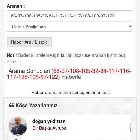
Aranan :
Haber Ara / Listele
Not
:
Sadece listeleme için kullanılacak ise aranan kısmı boş
bırakılır.
Arama Sonuclari
(86-97-108-105-32-84-117-116-
117-108-109-97-122)
Haberler
Haber aramalarında sonuç bulunamadı.
Köşe Yazarlarımız
doğan yıldıztan
Di
Bir Başka Avrupa!
KA
Ha