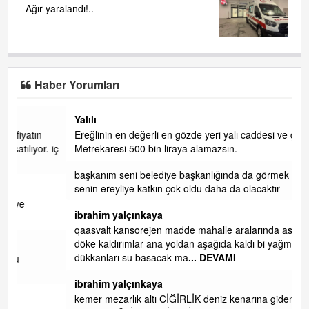
Ağır yaralandı!..
Haber Yorumları
Yalılı
Ereğlinin en değerli en gözde yeri yalı caddesi ve çevresidir.
 iç
Metrekaresi 500 bin liraya alamazsın.
başkanım seni belediye başkanlığında da görmek isteriz
senin ereyliye katkın çok oldu daha da olacaktır
ibrahim yalçınkaya
qaasvalt kansorejen madde mahalle aralarında asvalt döke
döke kaldırımlar ana yoldan aşağıda kaldı bi yağmurda
dükkanları su basacak ma
... DEVAMI
ibrahim yalçınkaya
kemer mezarlık altı CİĞİRLİK deniz kenarına giden yola