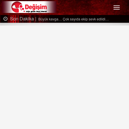
Menü
Son Dakika |
Büyük kavga… Çok sayıda ekip sevk edildi…