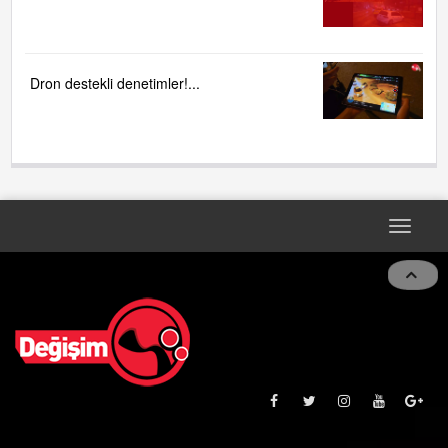
Dron destekli denetimler!...
Toggle
navigat