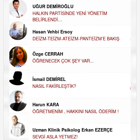
UĞUR DEMİROĞLU
DÜ
AH
HALKIN PARTİSİNDE YENİ YÖNETİM
BELİRLENDİ…
Hü
Hasan Vehbi Ersoy
H
DEİZM-TEİZM-ATEİZM-PANTEİZM’E BAKIŞ
El
EC
Özge CERRAH
ÖĞRENECEK ÇOK ŞEY VAR...
Du
İN
NA
İsmail DEMİREL
NASIL FAKİRLEŞTİK?
Ku
Ço
Harun KARA
ÖĞRETMENİM , HAKKINI NASIL ÖDERİM !
Uzman Klinik Psikolog Erkan EZERÇE
SEVGİ ASLA YETMEZ!