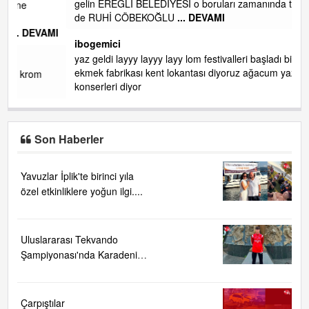
gelin EREĞLİ BELEDİYESİ o boruları zamanında tüm ereğli
de RUHİ CÖBEKOĞLU
... DEVAMI
AMI
ibogemici
yaz geldi layyy layyy layy lom festivalleri başladı biz halk
ekmek fabrikası kent lokantası diyoruz ağacum yaz
konserleri diyor
Son Haberler
Yavuzlar İplik'te birinci yıla
özel etkinliklere yoğun ilgi....
Uluslararası Tekvando
Şampiyonası'nda Karadeniz
Ereğli'ye büyük gurur
Çarpıştılar