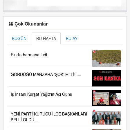
Çok Okunanlar
BUGÜN
BU HAFTA
BU AY
Fındık harmana indi
GÖRDÜĞÜ MANZARA ‘ŞOK’ ETTİ!.....
İş İnsanı Kürşat Yağız'ın Acı Günü
YENİ PARTİ KURUCU İLÇE BAŞKANLARI
BELLİ OLDU....