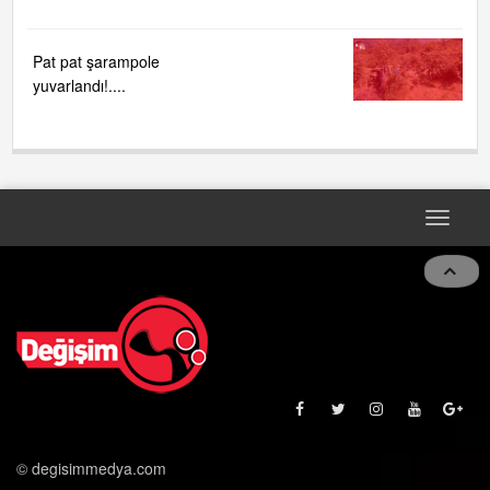
Pat pat şarampole
yuvarlandı!....
Toggle
naviga
© degisimmedya.com