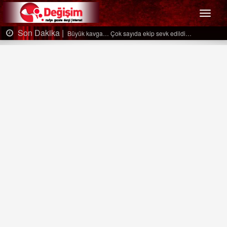
Menü
Son Dakika |
Büyük kavga… Çok sayıda ekip sevk edildi…