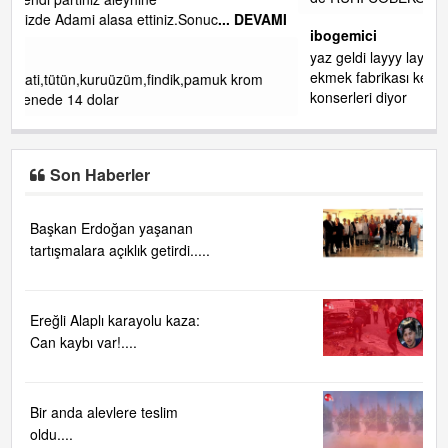
DEVAMI
ibogemici
yaz geldi layyy layyy layy lom festivalleri başladı biz halk
ekmek fabrikası kent lokantası diyoruz ağacum yaz
om
konserleri diyor
Son Haberler
Başkan Erdoğan yaşanan
tartışmalara açıklık getirdi.....
Ereğli Alaplı karayolu kaza:
Can kaybı var!....
Bir anda alevlere teslim
oldu....