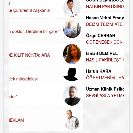
HALKIN PARTİSİNDE YENİ YÖNETİM BELİRLENDİ…
Hasan Vehbi Ersoy
DEİZM-TEİZM-ATEİZM-PANTEİZM’E BAKIŞ
Özge CERRAH
ÖĞRENECEK ÇOK ŞEY VAR...
İsmail DEMİREL
NASIL FAKİRLEŞTİK?
Harun KARA
ÖĞRETMENİM , HAKKINI NASIL ÖDERİM !
Uzman Klinik Psikolog Erkan EZERÇE
SEVGİ ASLA YETMEZ!