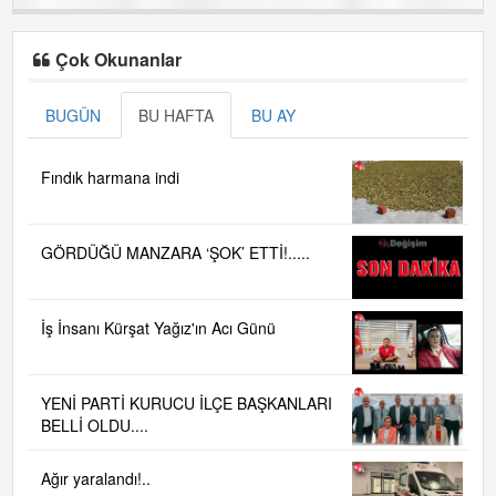
Çok Okunanlar
BUGÜN
BU HAFTA
BU AY
Fındık harmana indi
GÖRDÜĞÜ MANZARA ‘ŞOK’ ETTİ!.....
İş İnsanı Kürşat Yağız'ın Acı Günü
YENİ PARTİ KURUCU İLÇE BAŞKANLARI
BELLİ OLDU....
Ağır yaralandı!..