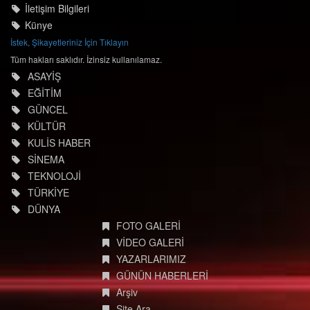
İletişim Bilgileri
Künye
İstek, Şikayetleriniz İçin Tıklayın
Tüm hakları saklıdır. İzinsiz kullanılamaz.
ASAYİŞ
EĞİTİM
GÜNCEL
KÜLTÜR
KULİS HABER
SİNEMA
TEKNOLOJİ
TÜRKİYE
DÜNYA
FOTO GALERİ
VİDEO GALERİ
YAZARLARIMIZ
GÜNÜN HABERLERİ
Arşiv
Site Ara