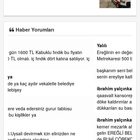
Haber Yorumları
Yalılı
tın
Ereğlinin en değerli en gözde yeri yalı caddesi ve çevresidir.
yor. iç
Metrekaresi 500 bin liraya alamazsın.
başkanım seni belediye başkanlığında da görmek isteriz
senin ereyliye katkın çok oldu daha da olacaktır
ibrahim yalçınkaya
qaasvalt kansorejen madde mahalle aralarında asvalt döke
döke kaldırımlar ana yoldan aşağıda kaldı bi yağmurda
dükkanları su basacak ma
... DEVAMI
ibrahim yalçınkaya
kemer mezarlık altı CİĞİRLİK deniz kenarına giden yola
gelin EREĞLİ BELEDİYESİ o boruları zamanında tüm ereğli
de RUHİ CÖBEKOĞLU
... DEVAMI