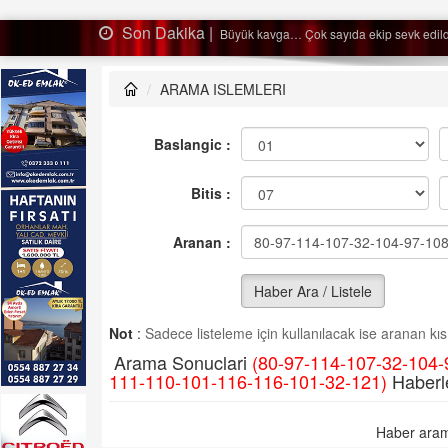
Son Dakika |
Ağaçtan düştü…
ARAMA ISLEMLERI
Baslangic :
Bitis :
Aranan :
Haber Ara / Listele
Not
:
Sadece listeleme için kullanılacak ise aranan kısm
Arama Sonuclari
(80-97-114-107-32-104-
111-110-101-116-116-101-32-121)
Haberl
Haber aram