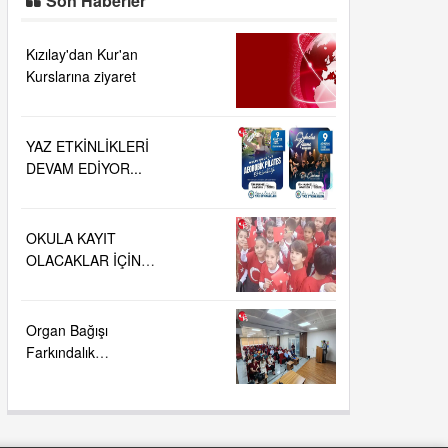
Son Haberler
Kızılay'dan Kur'an
Kurslarına ziyaret
YAZ ETKİNLİKLERİ
DEVAM EDİYOR...
OKULA KAYIT
OLACAKLAR İÇİN
ÖNEMLİ AÇIKLAMA….
Organ Bağışı
Farkındalık
Toplantısı....