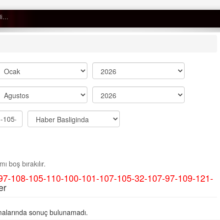
Semih ÇOLAK
SEÇMEN NE DEDİ?
Op. Dr. Erol GÜNEN
Kemiklerinizi Sessizce Çürüten 6
Alışkanlık
Şenol AZMAN
“Aman doktor, yaman doktor.
ı boş bırakılır.
Derdime bir çare!” – 2-
97-108-105-110-100-101-107-105-32-107-97-109-121-
Merve KIRAN
er
KİLO KONTROLÜNDE KİLİT
NOKTA: ARA ÖĞÜNLER
alarında sonuç bulunamadı.