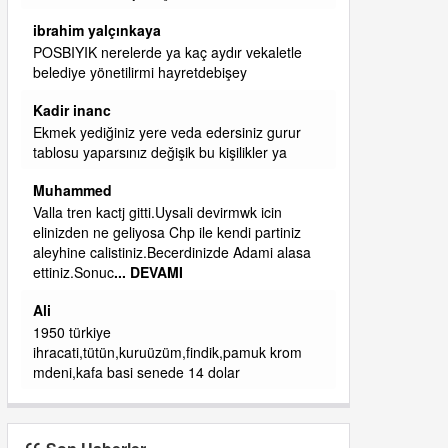
başkanım seni belediye başkanlığında da
görmek isteriz senin ereyliye katkın çok oldu
daha da olacaktır
ibrahim yalçınkaya
qaasvalt kansorejen madde mahalle aralarında
asvalt döke döke kaldırımlar ana yoldan
aşağıda kaldı bi yağmurda dükkanları su
basacak ma
... DEVAMI
ibrahim yalçınkaya
kemer mezarlık altı CİĞİRLİK deniz kenarına
giden yola gelin EREĞLİ BELEDİYESİ o
boruları zamanında tüm ereğli de RUHİ
CÖBEKOĞLU
... DEVAMI
ibogemici
yaz geldi layyy layyy layy lom festivalleri
başladı biz halk ekmek fabrikası kent lokantası
diyoruz ağacum yaz konserleri diyor