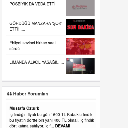
POSBIYIK DA VEDA ETTİ!
GÖRDÜĞÜ MANZARA ‘ŞOK’
ETTİ!.....
Ehliyet sevinci birkaç saat
sürdü
LİMANDA ALKOL YASAĞI!......
Haber Yorumları
Yalılı
ık
Ereğlinin en değerli en gözde yeri yalı caddesi
dık
ve çevresidir. Metrekaresi 500 bin liraya
alamazsın.