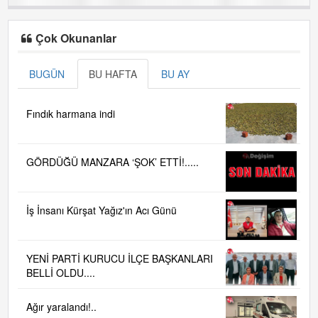
Çok Okunanlar
BUGÜN
BU HAFTA
BU AY
Fındık harmana indi
GÖRDÜĞÜ MANZARA ‘ŞOK’ ETTİ!.....
İş İnsanı Kürşat Yağız'ın Acı Günü
YENİ PARTİ KURUCU İLÇE BAŞKANLARI
BELLİ OLDU....
Ağır yaralandı!..