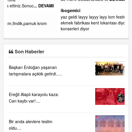
de RUHİ CÖBEKOĞLU
... DEVAMI
VAMI
ibogemici
yaz geldi layyy layyy layy lom festivalleri başladı biz halk
ekmek fabrikası kent lokantası diyoruz ağacum yaz
m
konserleri diyor
Son Haberler
Başkan Erdoğan yaşanan
tartışmalara açıklık getirdi.....
Ereğli Alaplı karayolu kaza:
Can kaybı var!....
Bir anda alevlere teslim
oldu....