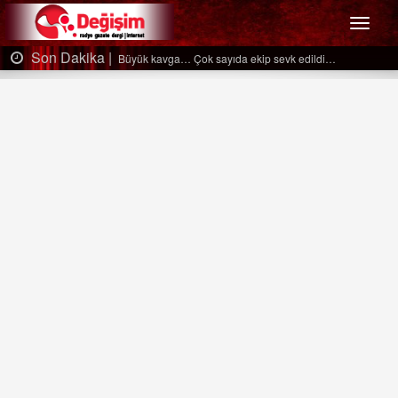
Menü
Son Dakika |
Büyük kavga… Çok sayıda ekip sevk edildi…