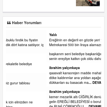
Haber Yorumları
Yalılı
n
Ereğlinin en değerli en gözde yeri yalı caddesi ve çevresidir.
r. iç
Metrekaresi 500 bin liraya alamazsın.
başkanım seni belediye başkanlığında da görmek isteriz
senin ereyliye katkın çok oldu daha da olacaktır
ibrahim yalçınkaya
qaasvalt kansorejen madde mahalle aralarında asvalt döke
döke kaldırımlar ana yoldan aşağıda kaldı bi yağmurda
dükkanları su basacak ma
... DEVAMI
ibrahim yalçınkaya
kemer mezarlık altı CİĞİRLİK deniz kenarına giden yola
gelin EREĞLİ BELEDİYESİ o boruları zamanında tüm ereğli