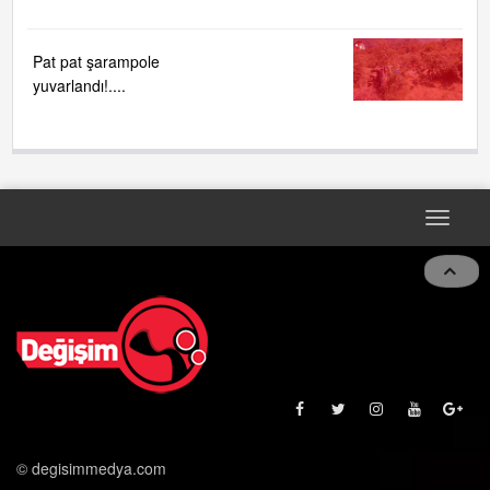
Pat pat şarampole
yuvarlandı!....
Toggle
naviga
© degisimmedya.com