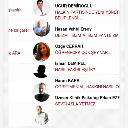
UĞUR DEMİROĞLU
D
A
HALKIN PARTİSİNDE YENİ YÖNETİM
BELİRLENDİ…
H
Hasan Vehbi Ersoy
H
DEİZM-TEİZM-ATEİZM-PANTEİZM’E BAKIŞ
E
E
Özge CERRAH
ÖĞRENECEK ÇOK ŞEY VAR...
D
İ
N
İsmail DEMİREL
NASIL FAKİRLEŞTİK?
K
Ç
Harun KARA
ÖĞRETMENİM , HAKKINI NASIL ÖDERİM !
Uzman Klinik Psikolog Erkan EZERÇE
SEVGİ ASLA YETMEZ!