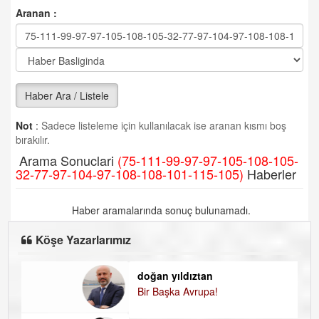
Aranan :
Haber Ara / Listele
Not
:
Sadece listeleme için kullanılacak ise aranan kısmı boş
bırakılır.
Arama Sonuclari
(75-111-99-97-97-105-108-105-
32-77-97-104-97-108-108-101-115-105)
Haberler
Haber aramalarında sonuç bulunamadı.
Köşe Yazarlarımız
doğan yıldıztan
D
Bir Başka Avrupa!
K
H