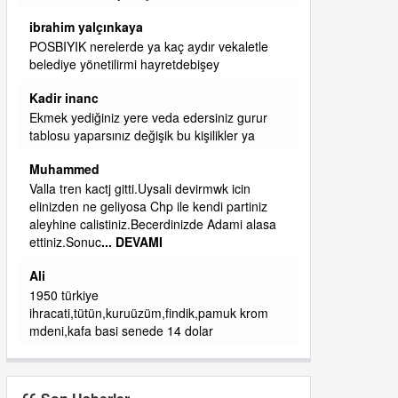
başkanım seni belediye başkanlığında da
görmek isteriz senin ereyliye katkın çok oldu
daha da olacaktır
ibrahim yalçınkaya
qaasvalt kansorejen madde mahalle aralarında
asvalt döke döke kaldırımlar ana yoldan
aşağıda kaldı bi yağmurda dükkanları su
basacak ma
... DEVAMI
ibrahim yalçınkaya
kemer mezarlık altı CİĞİRLİK deniz kenarına
giden yola gelin EREĞLİ BELEDİYESİ o
boruları zamanında tüm ereğli de RUHİ
CÖBEKOĞLU
... DEVAMI
ibogemici
yaz geldi layyy layyy layy lom festivalleri
başladı biz halk ekmek fabrikası kent lokantası
diyoruz ağacum yaz konserleri diyor