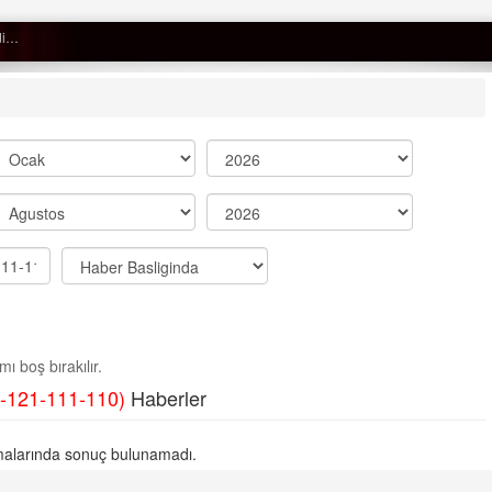
 düştü…
Semih ÇOLAK
SEÇMEN NE DEDİ?
Op. Dr. Erol GÜNEN
Kemiklerinizi Sessizce Çürüten 6
Alışkanlık
Şenol AZMAN
“Aman doktor, yaman doktor.
ı boş bırakılır.
Derdime bir çare!” – 2-
-121-111-110)
Haberler
Merve KIRAN
KİLO KONTROLÜNDE KİLİT
alarında sonuç bulunamadı.
NOKTA: ARA ÖĞÜNLER