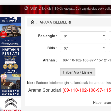
Son Dakika |
sevk edildi…
Ağaçtan
ARAMA ISLEMLERI
Baslangic :
Bitis :
Aranan :
Haber Ara / Listele
Not
:
Sadece listeleme için kullanılacak ise aranan kısm
Arama Sonuclari
(69-110-102-108-97-115
Haber aram