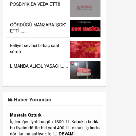
POSBIYIK DA VEDA ETTİ!
GÖRDÜĞÜ MANZARA ‘ŞOK’
ETTİ!.....
Ehliyet sevinci birkaç saat
sürdü
LİMANDA ALKOL YASAĞI!......
Haber Yorumları
Yalılı
ık
Ereğlinin en değerli en gözde yeri yalı caddesi
dık
ve çevresidir. Metrekaresi 500 bin liraya
alamazsın.