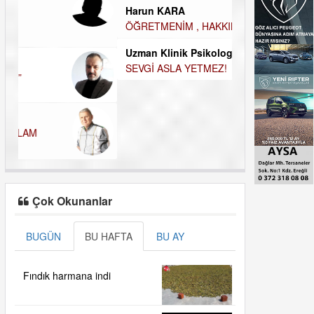
Harun KARA
MUTLULUK AMA
ÖĞRETMENİM , HAKKINI NASIL ÖDERİM !
OLABİLİRİZ?
Uzman Klinik Psikolog Erkan EZERÇE
Kudret Yavuz E
SEVGİ ASLA YETMEZ!
Çocuğunuz her 
Çok Okunanlar
BUGÜN
BU HAFTA
BU AY
Fındık harmana indi