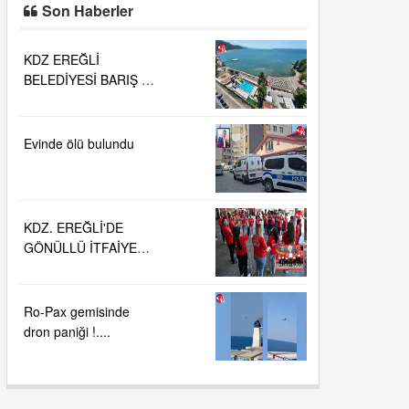
Son Haberler
KDZ EREĞLİ
BELEDİYESİ BARIŞ VE
SEVGİ PLAJLARINDA
DENİZ SUYU
KALİTESİ
Evinde ölü bulundu
"MÜKEMMEL"
KDZ. EREĞLİ'DE
GÖNÜLLÜ İTFAİYECİ
AİLESİ BÜYÜYOR...
Ro-Pax gemisinde
dron paniği !....