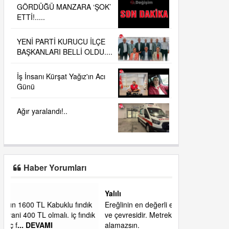
GÖRDÜĞÜ MANZARA ‘ŞOK’
ETTİ!.....
YENİ PARTİ KURUCU İLÇE
BAŞKANLARI BELLİ OLDU....
İş İnsanı Kürşat Yağız'ın Acı
Günü
Ağır yaralandı!..
Haber Yorumları
Yalılı
ık
Ereğlinin en değerli en gözde yeri yalı caddesi
dık
ve çevresidir. Metrekaresi 500 bin liraya
alamazsın.