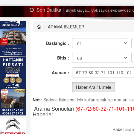
Son Dakika |
Ağaçtan düştü…
ARAMA ISLEMLERI
Baslangic :
Bitis :
Aranan :
Haber Ara / Listele
Not
:
Sadece listeleme için kullanılacak ise aranan kısm
Arama Sonuclari
(67-72-80-32-71-101-11
Haberler
Haber aram