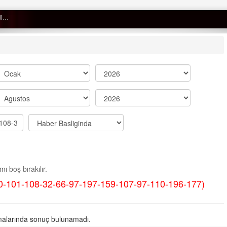
Semih ÇOLAK
SEÇMEN NE DEDİ?
Op. Dr. Erol GÜNEN
Kemiklerinizi Sessizce Çürüten 6
Alışkanlık
Şenol AZMAN
“Aman doktor, yaman doktor.
ı boş bırakılır.
Derdime bir çare!” – 2-
0-101-108-32-66-97-197-159-107-97-110-196-177)
Merve KIRAN
KİLO KONTROLÜNDE KİLİT
NOKTA: ARA ÖĞÜNLER
alarında sonuç bulunamadı.