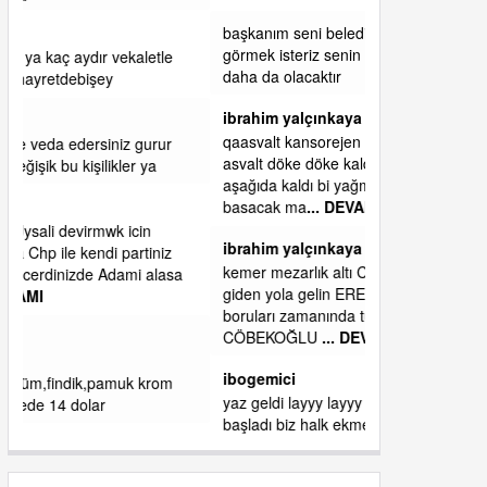
başkanım seni belediye başkanlığında da
görmek isteriz senin ereyliye katkın çok oldu
daha da olacaktır
ibrahim yalçınkaya
qaasvalt kansorejen madde mahalle aralarında
asvalt döke döke kaldırımlar ana yoldan
aşağıda kaldı bi yağmurda dükkanları su
basacak ma
... DEVAMI
ibrahim yalçınkaya
kemer mezarlık altı CİĞİRLİK deniz kenarına
giden yola gelin EREĞLİ BELEDİYESİ o
boruları zamanında tüm ereğli de RUHİ
CÖBEKOĞLU
... DEVAMI
ibogemici
yaz geldi layyy layyy layy lom festivalleri
başladı biz halk ekmek fabrikası kent lokantası
diyoruz ağacum yaz konserleri diyor