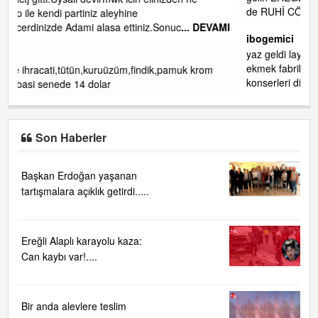
de RUHİ CÖBEKOĞLU
... DEVAMI
DEVAMI
ibogemici
yaz geldi layyy layyy layy lom festivalleri başladı biz halk
ekmek fabrikası kent lokantası diyoruz ağacum yaz
rom
konserleri diyor
Son Haberler
Başkan Erdoğan yaşanan
tartışmalara açıklık getirdi.....
Ereğli Alaplı karayolu kaza:
Can kaybı var!....
Bir anda alevlere teslim