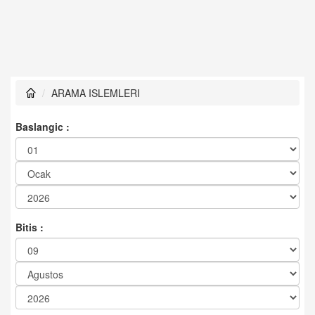
ARAMA ISLEMLERI
Baslangic :
Bitis :