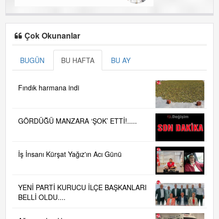
Çok Okunanlar
BUGÜN
BU HAFTA
BU AY
Fındık harmana indi
GÖRDÜĞÜ MANZARA ‘ŞOK’ ETTİ!.....
İş İnsanı Kürşat Yağız'ın Acı Günü
YENİ PARTİ KURUCU İLÇE BAŞKANLARI
BELLİ OLDU....