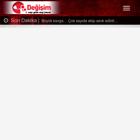
Menü
Son Dakika |
Büyük kavga… Çok sayıda ekip sevk edildi…