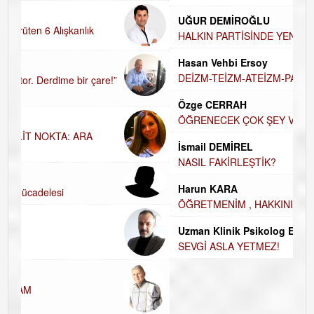
H
UĞUR DEMİROĞLU
D
A
HALKIN PARTİSİNDE YENİ YÖNETİM BELİRLENDİ…
H
Hasan Vehbi Ersoy
H
DEİZM-TEİZM-ATEİZM-PANTEİZM’E BAKIŞ
E
Özge CERRAH
E
ÖĞRENECEK ÇOK ŞEY VAR...
D
İsmail DEMİREL
İ
NASIL FAKİRLEŞTİK?
N
Harun KARA
K
ÖĞRETMENİM , HAKKINI NASIL ÖDERİM !
Ç
Uzman Klinik Psikolog Erkan EZERÇE
SEVGİ ASLA YETMEZ!