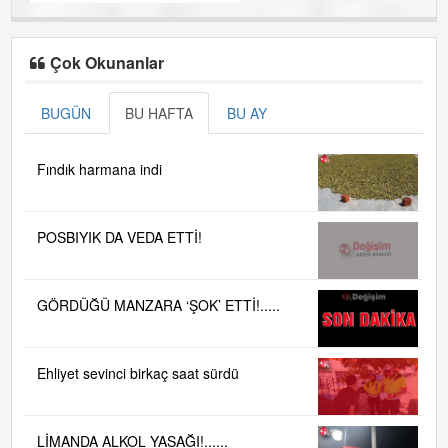
Çok Okunanlar
BUGÜN
BU HAFTA
BU AY
Fındık harmana indi
POSBIYIK DA VEDA ETTİ!
GÖRDÜĞÜ MANZARA ‘ŞOK’ ETTİ!.....
Ehliyet sevinci birkaç saat sürdü
LİMANDA ALKOL YASAĞI!......