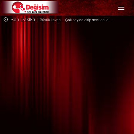
Menü
on Dakika |
Son
Büyük kavga… Çok sayıda ekip sevk edildi…