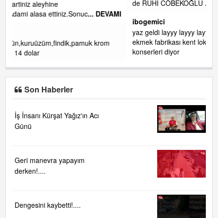
de RUHİ CÖBEKOĞLU
... DEVAMI
VAMI
ibogemici
yaz geldi layyy layyy layy lom festivalleri başladı biz halk
ekmek fabrikası kent lokantası diyoruz ağacum yaz
m
konserleri diyor
Son Haberler
İş İnsanı Kürşat Yağız'ın Acı
Günü
Geri manevra yapayım
derken!....
Dengesini kaybetti!....