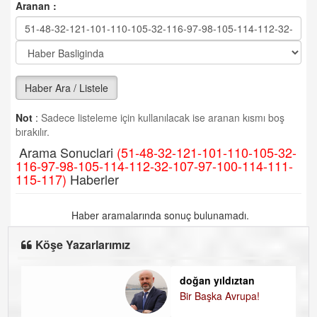
Aranan :
Haber Ara / Listele
Not
:
Sadece listeleme için kullanılacak ise aranan kısmı boş
bırakılır.
Arama Sonuclari
(51-48-32-121-101-110-105-32-
116-97-98-105-114-112-32-107-97-100-114-111-
115-117)
Haberler
Haber aramalarında sonuç bulunamadı.
Köşe Yazarlarımız
doğan yıldıztan
D
Bir Başka Avrupa!
K