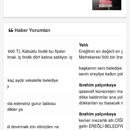
Haber Yorumları
Yalılı
n
Ereğlinin en değerli en gözde yeri yalı caddesi ve çevresidir.
r. iç
Metrekaresi 500 bin liraya alamazsın.
başkanım seni belediye başkanlığında da görmek isteriz
senin ereyliye katkın çok oldu daha da olacaktır
ibrahim yalçınkaya
qaasvalt kansorejen madde mahalle aralarında asvalt döke
döke kaldırımlar ana yoldan aşağıda kaldı bi yağmurda
dükkanları su basacak ma
... DEVAMI
ibrahim yalçınkaya
kemer mezarlık altı CİĞİRLİK deniz kenarına giden yola
gelin EREĞLİ BELEDİYESİ o boruları zamanında tüm ereğli